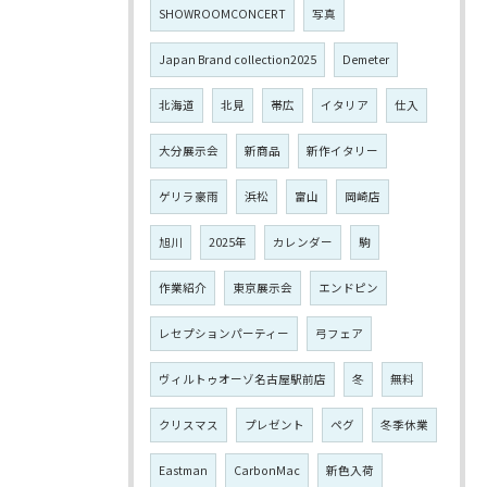
SHOWROOMCONCERT
写真
Japan Brand collection2025
Demeter
北海道
北見
帯広
イタリア
仕入
大分展示会
新商品
新作イタリー
ゲリラ豪雨
浜松
富山
岡崎店
旭川
2025年
カレンダー
駒
作業紹介
東京展示会
エンドピン
レセプションパーティー
弓フェア
ヴィルトゥオーゾ名古屋駅前店
冬
無料
クリスマス
プレゼント
ペグ
冬季休業
Eastman
CarbonMac
新色入荷