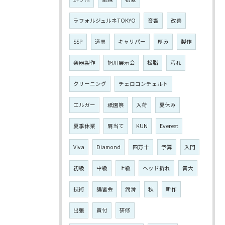
ラフォルジュルネTOKYO
音響
改善
SSP
道具
キャリパー
厚み
製作
楽器製作
旭川展示会
松脂
汚れ
クリーニング
チェロコンチェルト
エルガー
祇園祭
入荷
夏休み
夏季休業
肩当て
KUN
Everest
Viva
Diamond
四万十
予算
入門
初級
中級
上級
ヘッド折れ
音大
技術
講習会
潤滑
秋
新作
出張
買付
研修