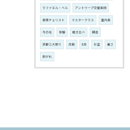
ラファエル・ベル
アントワープ交響楽団
首席チェリスト
マスタークラス
室内楽
弓の毛
体験
聴き比べ
網走
京都三大祭り
月鉾
8月
お盆
暑さ
剥がれ