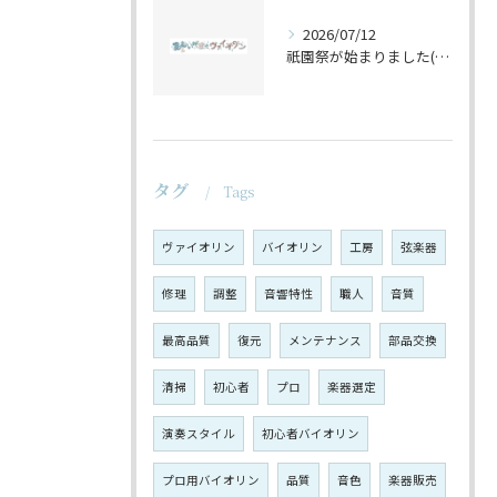
2026/07/12
祇園祭が始まりました(^^♪
タグ
Tags
ヴァイオリン
バイオリン
工房
弦楽器
修理
調整
音響特性
職人
音質
最高品質
復元
メンテナンス
部品交換
清掃
初心者
プロ
楽器選定
演奏スタイル
初心者バイオリン
プロ用バイオリン
品質
音色
楽器販売