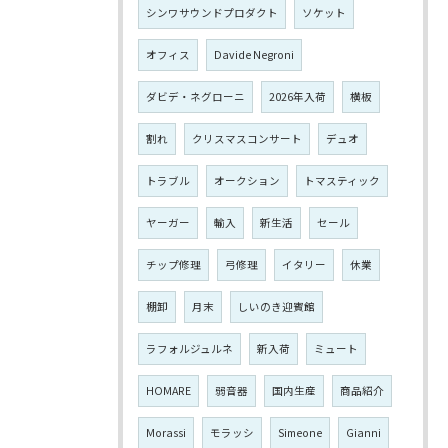
シンワサウンドプロダクト
ソケット
オフィス
Davide Negroni
ダビデ・ネグローニ
2026年入荷
横板
割れ
クリスマスコンサート
デュオ
トラブル
オークション
トマスティック
ヤーガー
輸入
新生活
セール
チップ修理
弓修理
イタリー
休業
棚卸
月末
しいのき迎賓館
ラフォルジュルネ
新入荷
ミュート
HOMARE
弱音器
国内生産
商品紹介
Morassi
モラッシ
Simeone
Gianni