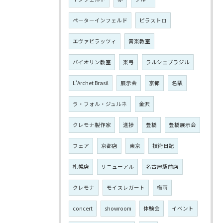
ペーターインフェルド
ピラストロ
エヴァピラッツィ
音楽教室
バイオリン教室
楽弓
ラルシェブラジル
L'Archet Brasil
展示会
京都
名駅
ラ・フォル・ジュルネ
金沢
クレモナ製作家
進捗
豊橋
豊橋展示会
フェア
京都店
東京
技術日記
札幌店
リニューアル
名古屋駅前店
クレモナ
モイスレガート
梅雨
concert
showroom
体験会
イベント