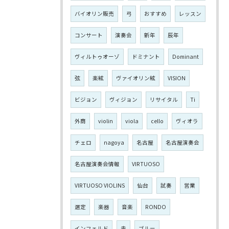
バイオリン販売
弓
おすすめ
レッスン
コンサート
演奏会
新年
辰年
ヴィルトゥオーゾ
ドミナント
Dominant
弦
楽絃
ヴァイオリン絃
VISION
ビジョン
ヴィジョン
リサイタル
Ti
外商
violin
viola
cello
ヴィオラ
チェロ
nagoya
名古屋
名古屋演奏会
名古屋演奏会情報
VIRTUOSO
VIRTUOSO VIOLINS
仙台
試奏
営業
選定
楽器
音楽
RONDO
インフェルド
赤
ブルー