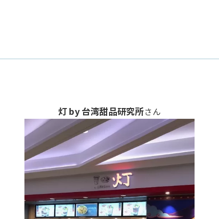
灯 by 台湾甜品研究所
さん