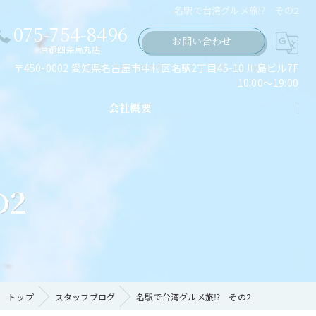
名駅で台湾グルメ旅⁉ その2
075-754-8496
お問い合わせ
京都四条烏丸店
〒450-0002 愛知県名古屋市中村区名駅2丁目45-10 川島ビル7F
10:00～19:00
会社概要
ちの願い
2
トップ
スタッフブログ
名駅で台湾グルメ旅⁉ その2