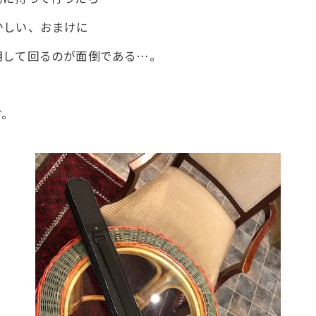
かしい、おまけに
明して回るのが面倒である…。
す。