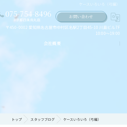
ケースいろいろ（弓編）
075-754-8496
お問い合わせ
京都四条烏丸店
〒450-0002 愛知県名古屋市中村区名駅2丁目45-10 川島ビル7F
10:00～19:00
会社概要
ちの願い
トップ
スタッフブログ
ケースいろいろ（弓編）