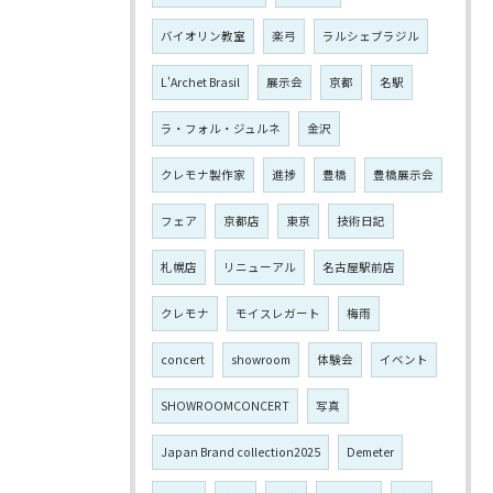
バイオリン教室
楽弓
ラルシェブラジル
L'Archet Brasil
展示会
京都
名駅
ラ・フォル・ジュルネ
金沢
クレモナ製作家
進捗
豊橋
豊橋展示会
フェア
京都店
東京
技術日記
札幌店
リニューアル
名古屋駅前店
クレモナ
モイスレガート
梅雨
concert
showroom
体験会
イベント
SHOWROOMCONCERT
写真
Japan Brand collection2025
Demeter