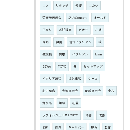
ニス
リタッチ
修復
ニカワ
弦楽器展示会
店内Concert
オールド
下取り
委託販売
ビオラ
札幌
岡崎
神田
現代イタリアン
絃
弦交換
買取
イタリアン
bam
GEWA
TOYO
春
セットアップ
イタリア出張
海外出張
ケース
名古屋店
金沢展示会
岡崎展示会
中古
飾り糸
銀線
初夏
ラフォルジュルネTOKYO
音響
改善
SSP
道具
キャリパー
厚み
製作