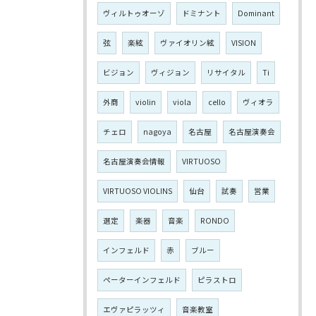
ヴィルトゥオーゾ
ドミナント
Dominant
弦
楽絃
ヴァイオリン絃
VISION
ビジョン
ヴィジョン
リサイタル
Ti
外商
violin
viola
cello
ヴィオラ
チェロ
nagoya
名古屋
名古屋演奏会
名古屋演奏会情報
VIRTUOSO
VIRTUOSO VIOLINS
仙台
試奏
営業
選定
楽器
音楽
RONDO
インフェルド
赤
ブルー
ペーターインフェルド
ピラストロ
エヴァピラッツィ
音楽教室