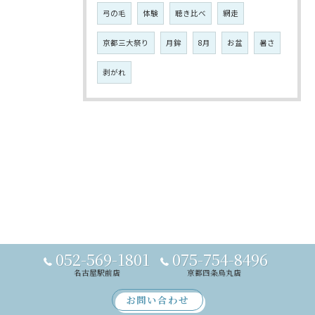
弓の毛
体験
聴き比べ
網走
京都三大祭り
月鉾
8月
お盆
暑さ
剥がれ
052-569-1801
075-754-8496
名古屋駅前店
京都四条烏丸店
お問い合わせ