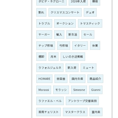
ダビデ・ネグローニ
2026年入荷
横板
割れ
クリスマスコンサート
デュオ
トラブル
オークション
トマスティック
ヤーガー
輸入
新生活
セール
チップ修理
弓修理
イタリー
休業
棚卸
月末
しいのき迎賓館
ラフォルジュルネ
新入荷
ミュート
HOMARE
弱音器
国内生産
商品紹介
Morassi
モラッシ
Simeone
Gianni
ラファエル・ベル
アントワープ交響楽団
首席チェリスト
マスタークラス
室内楽