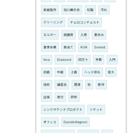
楽器製作
旭川展示会
松脂
汚れ
クリーニング
チェロコンチェルト
エルガー
祇園祭
入荷
夏休み
夏季休業
肩当て
KUN
Everest
Viva
Diamond
四万十
予算
入門
初級
中級
上級
ヘッド折れ
音大
技術
講習会
潤滑
秋
新作
出張
買付
研修
シンワサウンドプロダクト
ソケット
オフィス
Davide Negroni