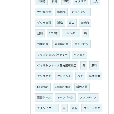
北海道
北見
帯広
イタリア
仕入
大分展示会
新商品
新作イタリー
ゲリラ豪雨
浜松
富山
岡崎店
旭川
2025年
カレンダー
駒
作業紹介
東京展示会
エンドピン
レセプションパーティー
弓フェア
ヴィルトゥオーゾ名古屋駅前店
冬
無料
クリスマス
プレゼント
ペグ
冬季休業
Eastman
CarbonMac
新色入荷
楽器ケース
キャンペーン
フレンチボウ
モダンイタリー
筆
刷毛
コントラバス