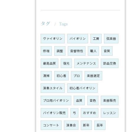
タグ
Tags
ヴァイオリン
バイオリン
工房
弦楽器
修理
調整
音響特性
職人
音質
最高品質
復元
メンテナンス
部品交換
清掃
初心者
プロ
楽器選定
演奏スタイル
初心者バイオリン
プロ用バイオリン
品質
音色
楽器販売
バイオリン販売
弓
おすすめ
レッスン
コンサート
演奏会
新年
辰年