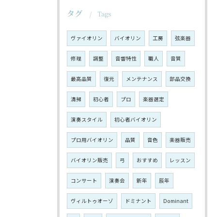
タグ
Tags
ヴァイオリン
バイオリン
工房
弦楽器
修理
調整
音響特性
職人
音質
最高品質
復元
メンテナンス
部品交換
清掃
初心者
プロ
楽器選定
演奏スタイル
初心者バイオリン
プロ用バイオリン
品質
音色
楽器販売
バイオリン販売
弓
おすすめ
レッスン
コンサート
演奏会
新年
辰年
ヴィルトゥオーゾ
ドミナント
Dominant