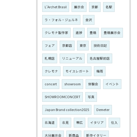
L'Archet Brasil
展示会
京都
名駅
ラ・フォル・ジュルネ
金沢
クレモナ製作家
進捗
豊橋
豊橋展示会
フェア
京都店
東京
技術日記
札幌店
リニューアル
名古屋駅前店
クレモナ
モイスレガート
梅雨
concert
showroom
体験会
イベント
SHOWROOMCONCERT
写真
Japan Brand collection2025
Demeter
北海道
北見
帯広
イタリア
仕入
大分展示会
新商品
新作イタリー