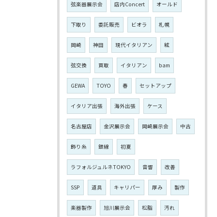
弦楽器展示会
店内Concert
オールド
下取り
委託販売
ビオラ
札幌
岡崎
神田
現代イタリアン
絃
弦交換
買取
イタリアン
bam
GEWA
TOYO
春
セットアップ
イタリア出張
海外出張
ケース
名古屋店
金沢展示会
岡崎展示会
中古
飾り糸
銀線
初夏
ラフォルジュルネTOKYO
音響
改善
SSP
道具
キャリパー
厚み
製作
楽器製作
旭川展示会
松脂
汚れ