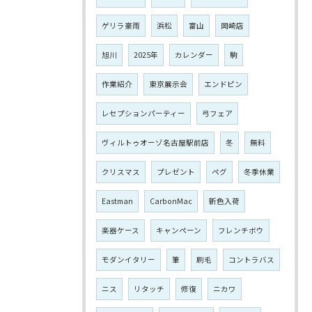
ゲリラ豪雨
浜松
富山
岡崎店
旭川
2025年
カレンダー
駒
作業紹介
東京展示会
エンドピン
レセプションパーティー
弓フェア
ヴィルトゥオーゾ名古屋駅前店
冬
無料
クリスマス
プレゼント
ペグ
冬季休業
Eastman
CarbonMac
新色入荷
楽器ケース
キャンペーン
フレンチボウ
モダンイタリー
筆
刷毛
コントラバス
ニス
リタッチ
修復
ニカワ