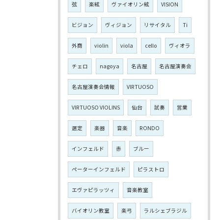
弦
楽絃
ヴァイオリン絃
VISION
ビジョン
ヴィジョン
リサイタル
Ti
外商
violin
viola
cello
ヴィオラ
チェロ
nagoya
名古屋
名古屋演奏会
名古屋演奏会情報
VIRTUOSO
VIRTUOSO VIOLINS
仙台
試奏
営業
選定
楽器
音楽
RONDO
インフェルド
赤
ブルー
ペーターインフェルド
ピラストロ
エヴァピラッツィ
音楽教室
バイオリン教室
楽弓
ラルシェブラジル