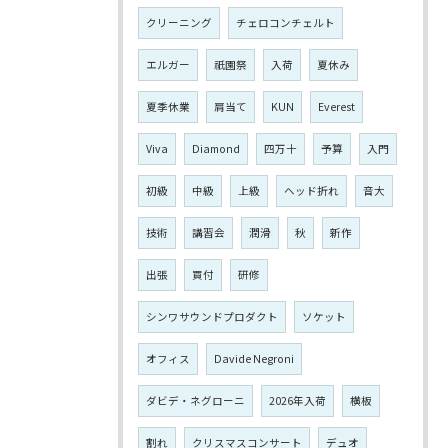
クリーニング
チェロコンチェルト
エルガー
祇園祭
入荷
夏休み
夏季休業
肩当て
KUN
Everest
Viva
Diamond
四万十
予算
入門
初級
中級
上級
ヘッド折れ
音大
技術
講習会
潤滑
秋
新作
出張
買付
研修
シンワサウンドプロダクト
ソケット
オフィス
Davide Negroni
ダビデ・ネグローニ
2026年入荷
横板
割れ
クリスマスコンサート
デュオ