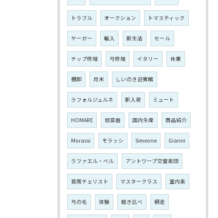
トラブル
オークション
トマスティック
ヤーガー
輸入
新生活
セール
チップ修理
弓修理
イタリー
休業
棚卸
月末
しいのき迎賓館
ラフォルジュルネ
新入荷
ミュート
HOMARE
弱音器
国内生産
商品紹介
Morassi
モラッシ
Simeone
Gianni
ラファエル・ベル
アントワープ交響楽団
首席チェリスト
マスタークラス
室内楽
弓の毛
体験
聴き比べ
網走