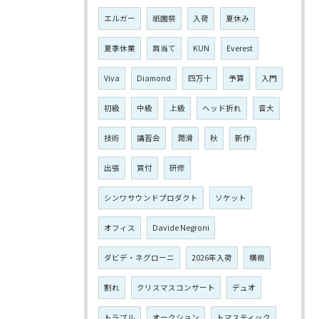
エルガー
祇園祭
入荷
夏休み
夏季休業
肩当て
KUN
Everest
Viva
Diamond
四万十
予算
入門
初級
中級
上級
ヘッド折れ
音大
技術
講習会
潤滑
秋
新作
出張
買付
研修
シンワサウンドプロダクト
ソケット
オフィス
Davide Negroni
ダビデ・ネグローニ
2026年入荷
横板
割れ
クリスマスコンサート
デュオ
トラブル
オークション
トマスティック