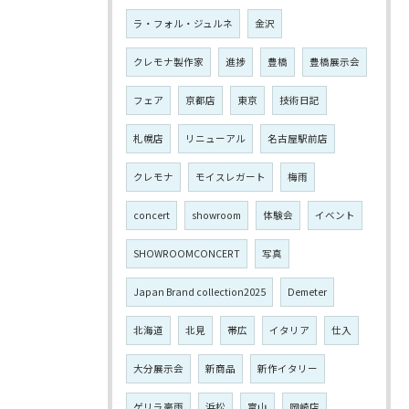
ラ・フォル・ジュルネ
金沢
クレモナ製作家
進捗
豊橋
豊橋展示会
フェア
京都店
東京
技術日記
札幌店
リニューアル
名古屋駅前店
クレモナ
モイスレガート
梅雨
concert
showroom
体験会
イベント
SHOWROOMCONCERT
写真
Japan Brand collection2025
Demeter
北海道
北見
帯広
イタリア
仕入
大分展示会
新商品
新作イタリー
ゲリラ豪雨
浜松
富山
岡崎店