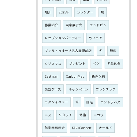
旭川
2025年
カレンダー
駒
作業紹介
東京展示会
エンドピン
レセプションパーティー
弓フェア
ヴィルトゥオーゾ名古屋駅前店
冬
無料
クリスマス
プレゼント
ペグ
冬季休業
Eastman
CarbonMac
新色入荷
楽器ケース
キャンペーン
フレンチボウ
モダンイタリー
筆
刷毛
コントラバス
ニス
リタッチ
修復
ニカワ
弦楽器展示会
店内Concert
オールド