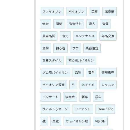
ヴァイオリン
バイオリン
工房
弦楽器
修理
調整
音響特性
職人
音質
最高品質
復元
メンテナンス
部品交換
清掃
初心者
プロ
楽器選定
演奏スタイル
初心者バイオリン
プロ用バイオリン
品質
音色
楽器販売
バイオリン販売
弓
おすすめ
レッスン
コンサート
演奏会
新年
辰年
ヴィルトゥオーゾ
ドミナント
Dominant
弦
楽絃
ヴァイオリン絃
VISION