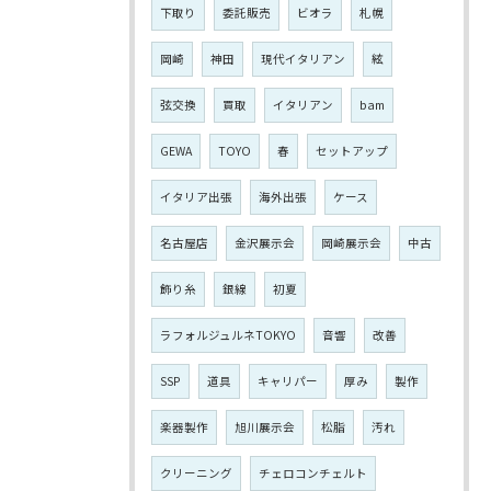
下取り
委託販売
ビオラ
札幌
岡崎
神田
現代イタリアン
絃
弦交換
買取
イタリアン
bam
GEWA
TOYO
春
セットアップ
イタリア出張
海外出張
ケース
名古屋店
金沢展示会
岡崎展示会
中古
飾り糸
銀線
初夏
ラフォルジュルネTOKYO
音響
改善
SSP
道具
キャリパー
厚み
製作
楽器製作
旭川展示会
松脂
汚れ
クリーニング
チェロコンチェルト