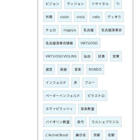
ビジョン
ヴィジョン
リサイタル
Ti
外商
violin
viola
cello
ヴィオラ
チェロ
nagoya
名古屋
名古屋演奏会
名古屋演奏会情報
VIRTUOSO
VIRTUOSO VIOLINS
仙台
試奏
営業
選定
楽器
音楽
RONDO
インフェルド
赤
ブルー
ペーターインフェルド
ピラストロ
エヴァピラッツィ
音楽教室
バイオリン教室
楽弓
ラルシェブラジル
L'Archet Brasil
展示会
京都
名駅