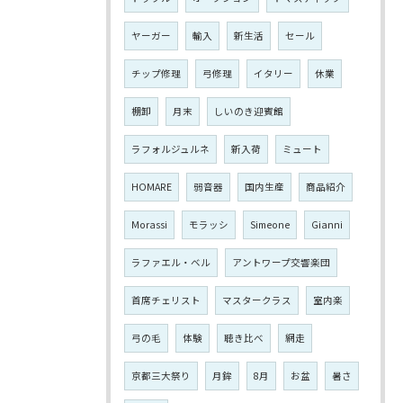
ヤーガー
輸入
新生活
セール
チップ修理
弓修理
イタリー
休業
棚卸
月末
しいのき迎賓館
ラフォルジュルネ
新入荷
ミュート
HOMARE
弱音器
国内生産
商品紹介
Morassi
モラッシ
Simeone
Gianni
ラファエル・ベル
アントワープ交響楽団
首席チェリスト
マスタークラス
室内楽
弓の毛
体験
聴き比べ
網走
京都三大祭り
月鉾
8月
お盆
暑さ