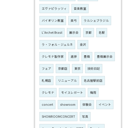
エヴァピラッツィ
音楽教室
バイオリン教室
楽弓
ラルシェブラジル
L'Archet Brasil
展示会
京都
名駅
ラ・フォル・ジュルネ
金沢
クレモナ製作家
進捗
豊橋
豊橋展示会
フェア
京都店
東京
技術日記
札幌店
リニューアル
名古屋駅前店
クレモナ
モイスレガート
梅雨
concert
showroom
体験会
イベント
SHOWROOMCONCERT
写真