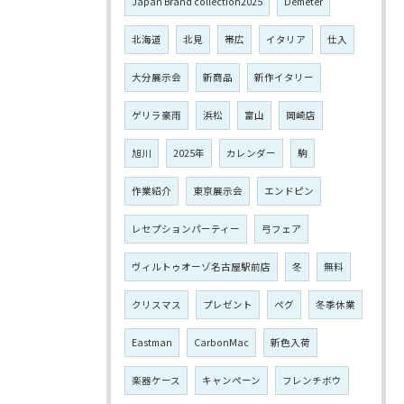
Japan Brand collection2025
Demeter
北海道
北見
帯広
イタリア
仕入
大分展示会
新商品
新作イタリー
ゲリラ豪雨
浜松
富山
岡崎店
旭川
2025年
カレンダー
駒
作業紹介
東京展示会
エンドピン
レセプションパーティー
弓フェア
ヴィルトゥオーゾ名古屋駅前店
冬
無料
クリスマス
プレゼント
ペグ
冬季休業
Eastman
CarbonMac
新色入荷
楽器ケース
キャンペーン
フレンチボウ