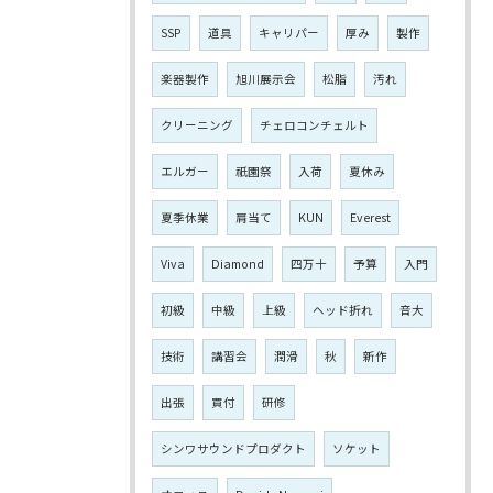
SSP
道具
キャリパー
厚み
製作
楽器製作
旭川展示会
松脂
汚れ
クリーニング
チェロコンチェルト
エルガー
祇園祭
入荷
夏休み
夏季休業
肩当て
KUN
Everest
Viva
Diamond
四万十
予算
入門
初級
中級
上級
ヘッド折れ
音大
技術
講習会
潤滑
秋
新作
出張
買付
研修
シンワサウンドプロダクト
ソケット