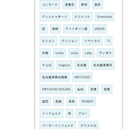
コンサート
演奏会
新年
辰年
ヴィルトゥオーゾ
ドミナント
Dominant
弦
楽絃
ヴァイオリン絃
VISION
ビジョン
ヴィジョン
リサイタル
Ti
外商
violin
viola
cello
ヴィオラ
チェロ
nagoya
名古屋
名古屋演奏会
名古屋演奏会情報
VIRTUOSO
VIRTUOSO VIOLINS
仙台
試奏
営業
選定
楽器
音楽
RONDO
インフェルド
赤
ブルー
ペーターインフェルド
ピラストロ