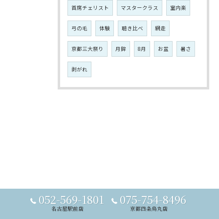
首席チェリスト
マスタークラス
室内楽
弓の毛
体験
聴き比べ
網走
京都三大祭り
月鉾
8月
お盆
暑さ
剥がれ
052-569-1801
075-754-8496
名古屋駅前店
京都四条烏丸店