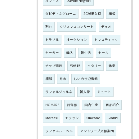
オフィス
Davide Negroni
ダビデ・ネグローニ
2026年入荷
横板
割れ
クリスマスコンサート
デュオ
トラブル
オークション
トマスティック
ヤーガー
輸入
新生活
セール
チップ修理
弓修理
イタリー
休業
棚卸
月末
しいのき迎賓館
ラフォルジュルネ
新入荷
ミュート
HOMARE
弱音器
国内生産
商品紹介
Morassi
モラッシ
Simeone
Gianni
ラファエル・ベル
アントワープ交響楽団