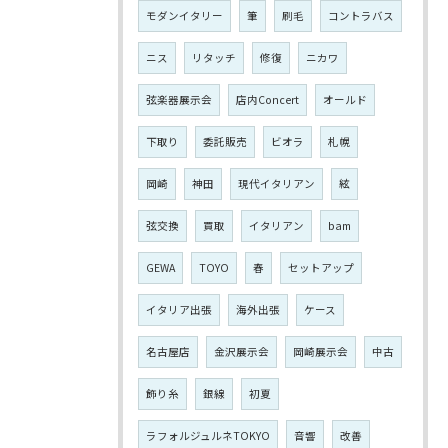
モダンイタリー
筆
刷毛
コントラバス
ニス
リタッチ
修復
ニカワ
弦楽器展示会
店内Concert
オールド
下取り
委託販売
ビオラ
札幌
岡崎
神田
現代イタリアン
絃
弦交換
買取
イタリアン
bam
GEWA
TOYO
春
セットアップ
イタリア出張
海外出張
ケース
名古屋店
金沢展示会
岡崎展示会
中古
飾り糸
銀線
初夏
ラフォルジュルネTOKYO
音響
改善