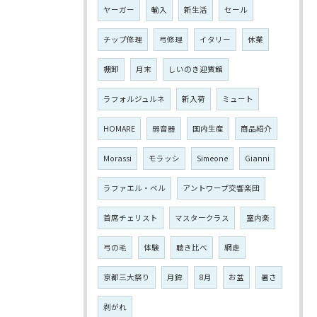
ヤーガー
輸入
新生活
セール
チップ修理
弓修理
イタリー
休業
棚卸
月末
しいのき迎賓館
ラフォルジュルネ
新入荷
ミュート
HOMARE
弱音器
国内生産
商品紹介
Morassi
モラッシ
Simeone
Gianni
ラファエル・ベル
アントワープ交響楽団
首席チェリスト
マスタークラス
室内楽
弓の毛
体験
聴き比べ
網走
京都三大祭り
月鉾
8月
お盆
暑さ
剥がれ