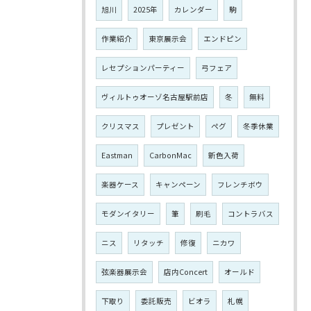
旭川
2025年
カレンダー
駒
作業紹介
東京展示会
エンドピン
レセプションパーティー
弓フェア
ヴィルトゥオーゾ名古屋駅前店
冬
無料
クリスマス
プレゼント
ペグ
冬季休業
Eastman
CarbonMac
新色入荷
楽器ケース
キャンペーン
フレンチボウ
モダンイタリー
筆
刷毛
コントラバス
ニス
リタッチ
修復
ニカワ
弦楽器展示会
店内Concert
オールド
下取り
委託販売
ビオラ
札幌