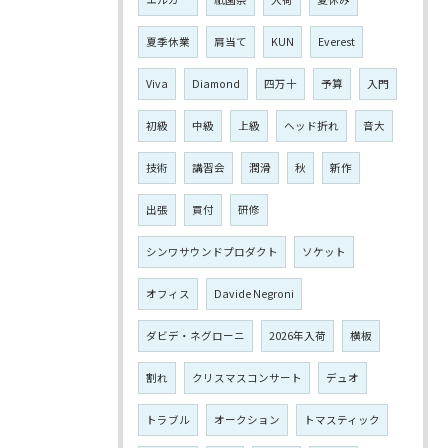
夏季休業
肩当て
KUN
Everest
Viva
Diamond
四万十
予算
入門
初級
中級
上級
ヘッド折れ
音大
技術
講習会
潤滑
秋
新作
出張
買付
研修
シンワサウンドプロダクト
ソケット
オフィス
Davide Negroni
ダビデ・ネグローニ
2026年入荷
横板
割れ
クリスマスコンサート
デュオ
トラブル
オークション
トマスティック