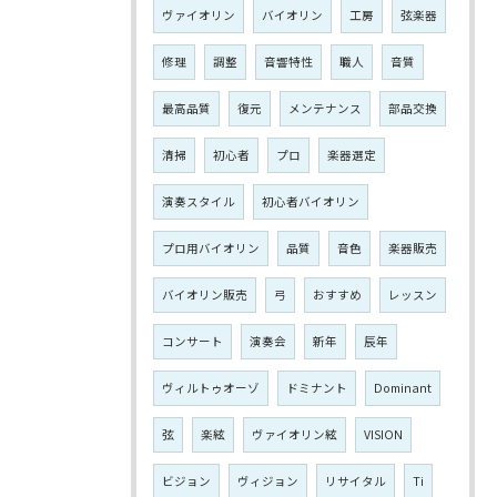
ヴァイオリン
バイオリン
工房
弦楽器
修理
調整
音響特性
職人
音質
最高品質
復元
メンテナンス
部品交換
清掃
初心者
プロ
楽器選定
演奏スタイル
初心者バイオリン
プロ用バイオリン
品質
音色
楽器販売
バイオリン販売
弓
おすすめ
レッスン
コンサート
演奏会
新年
辰年
ヴィルトゥオーゾ
ドミナント
Dominant
弦
楽絃
ヴァイオリン絃
VISION
ビジョン
ヴィジョン
リサイタル
Ti