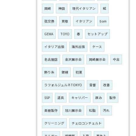
岡崎
神田
現代イタリアン
絃
弦交換
買取
イタリアン
bam
GEWA
TOYO
春
セットアップ
イタリア出張
海外出張
ケース
名古屋店
金沢展示会
岡崎展示会
中古
飾り糸
銀線
初夏
ラフォルジュルネTOKYO
音響
改善
SSP
道具
キャリパー
厚み
製作
楽器製作
旭川展示会
松脂
汚れ
クリーニング
チェロコンチェルト
エルガー
祇園祭
入荷
夏休み