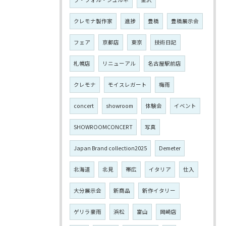
クレモナ製作家
進捗
豊橋
豊橋展示会
フェア
京都店
東京
技術日記
札幌店
リニューアル
名古屋駅前店
クレモナ
モイスレガート
梅雨
concert
showroom
体験会
イベント
SHOWROOMCONCERT
写真
Japan Brand collection2025
Demeter
北海道
北見
帯広
イタリア
仕入
大分展示会
新商品
新作イタリー
ゲリラ豪雨
浜松
富山
岡崎店