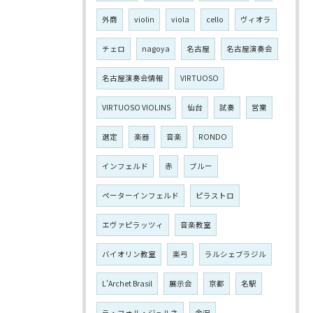
外商
violin
viola
cello
ヴィオラ
チェロ
nagoya
名古屋
名古屋演奏会
名古屋演奏会情報
VIRTUOSO
VIRTUOSO VIOLINS
仙台
試奏
営業
選定
楽器
音楽
RONDO
インフェルド
赤
ブルー
ペーターインフェルド
ピラストロ
エヴァピラッツィ
音楽教室
バイオリン教室
楽弓
ラルシェブラジル
L'Archet Brasil
展示会
京都
名駅
ラ・フォル・ジュルネ
金沢