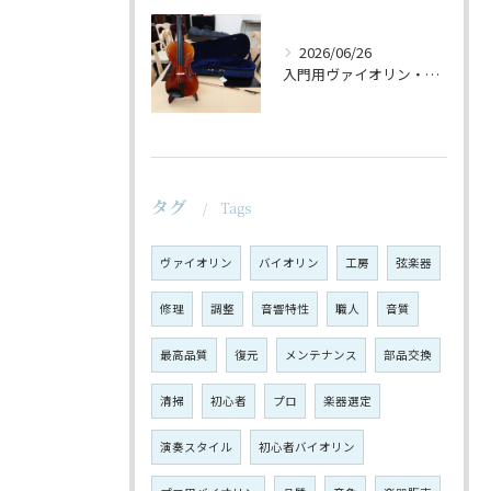
2026/06/26
入門用ヴァイオリン・セットの仕上げ♪
タグ
Tags
ヴァイオリン
バイオリン
工房
弦楽器
修理
調整
音響特性
職人
音質
最高品質
復元
メンテナンス
部品交換
清掃
初心者
プロ
楽器選定
演奏スタイル
初心者バイオリン