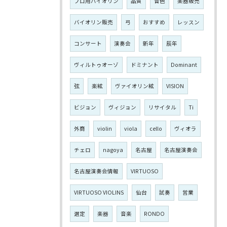
プロ用バイオリン
品質
音色
楽器販売
バイオリン販売
弓
おすすめ
レッスン
コンサート
演奏会
新年
辰年
ヴィルトゥオーゾ
ドミナント
Dominant
弦
楽絃
ヴァイオリン絃
VISION
ビジョン
ヴィジョン
リサイタル
Ti
外商
violin
viola
cello
ヴィオラ
チェロ
nagoya
名古屋
名古屋演奏会
名古屋演奏会情報
VIRTUOSO
VIRTUOSO VIOLINS
仙台
試奏
営業
選定
楽器
音楽
RONDO