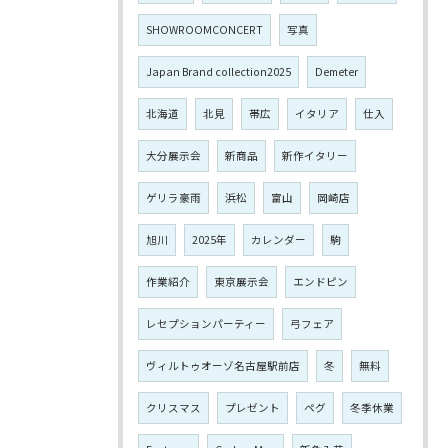
SHOWROOMCONCERT
写真
Japan Brand collection2025
Demeter
北海道
北見
帯広
イタリア
仕入
大分展示会
新商品
新作イタリー
ゲリラ豪雨
浜松
富山
岡崎店
旭川
2025年
カレンダー
駒
作業紹介
東京展示会
エンドピン
レセプションパーティー
弓フェア
ヴィルトゥオーゾ名古屋駅前店
冬
無料
クリスマス
プレゼント
ペグ
冬季休業