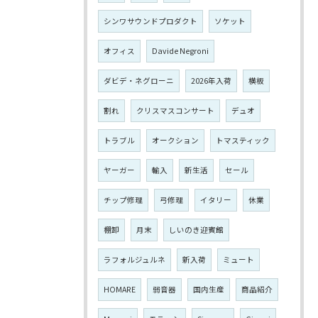
シンワサウンドプロダクト
ソケット
オフィス
Davide Negroni
ダビデ・ネグローニ
2026年入荷
横板
割れ
クリスマスコンサート
デュオ
トラブル
オークション
トマスティック
ヤーガー
輸入
新生活
セール
チップ修理
弓修理
イタリー
休業
棚卸
月末
しいのき迎賓館
ラフォルジュルネ
新入荷
ミュート
HOMARE
弱音器
国内生産
商品紹介