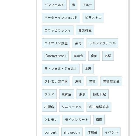
インフェルド
赤
ブルー
ペーターインフェルド
ピラストロ
エヴァピラッツィ
音楽教室
バイオリン教室
楽弓
ラルシェブラジル
L'Archet Brasil
展示会
京都
名駅
ラ・フォル・ジュルネ
金沢
クレモナ製作家
進捗
豊橋
豊橋展示会
フェア
京都店
東京
技術日記
札幌店
リニューアル
名古屋駅前店
クレモナ
モイスレガート
梅雨
concert
showroom
体験会
イベント