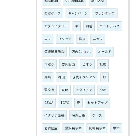
Eastman
CarbonMac
新色入荷
楽器ケース
キャンペーン
フレンチボウ
モダンイタリー
筆
刷毛
コントラバス
ニス
リタッチ
修復
ニカワ
弦楽器展示会
店内Concert
オールド
下取り
委託販売
ビオラ
札幌
岡崎
神田
現代イタリアン
絃
弦交換
買取
イタリアン
bam
GEWA
TOYO
春
セットアップ
イタリア出張
海外出張
ケース
名古屋店
金沢展示会
岡崎展示会
中古