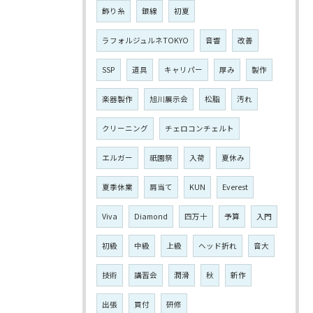
飾り糸
銀線
初夏
ラフォルジュルネTOKYO
音響
改善
SSP
道具
キャリパー
厚み
製作
楽器製作
旭川展示会
松脂
汚れ
クリーニング
チェロコンチェルト
エルガー
祇園祭
入荷
夏休み
夏季休業
肩当て
KUN
Everest
Viva
Diamond
四万十
予算
入門
初級
中級
上級
ヘッド折れ
音大
技術
講習会
潤滑
秋
新作
出張
買付
研修