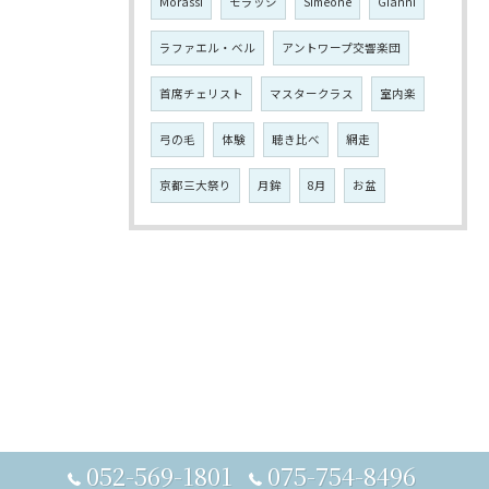
Morassi
モラッシ
Simeone
Gianni
ラファエル・ベル
アントワープ交響楽団
首席チェリスト
マスタークラス
室内楽
弓の毛
体験
聴き比べ
網走
京都三大祭り
月鉾
8月
お盆
052-569-1801
075-754-8496