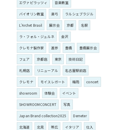
エヴァピラッツィ
音楽教室
バイオリン教室
楽弓
ラルシェブラジル
L'Archet Brasil
展示会
京都
名駅
ラ・フォル・ジュルネ
金沢
クレモナ製作家
進捗
豊橋
豊橋展示会
フェア
京都店
東京
技術日記
札幌店
リニューアル
名古屋駅前店
クレモナ
モイスレガート
梅雨
concert
showroom
体験会
イベント
SHOWROOMCONCERT
写真
Japan Brand collection2025
Demeter
北海道
北見
帯広
イタリア
仕入