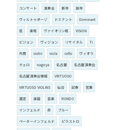
コンサート
演奏会
新年
辰年
ヴィルトゥオーゾ
ドミナント
Dominant
弦
楽絃
ヴァイオリン絃
VISION
ビジョン
ヴィジョン
リサイタル
Ti
外商
violin
viola
cello
ヴィオラ
チェロ
nagoya
名古屋
名古屋演奏会
名古屋演奏会情報
VIRTUOSO
VIRTUOSO VIOLINS
仙台
試奏
営業
選定
楽器
音楽
RONDO
インフェルド
赤
ブルー
ペーターインフェルド
ピラストロ