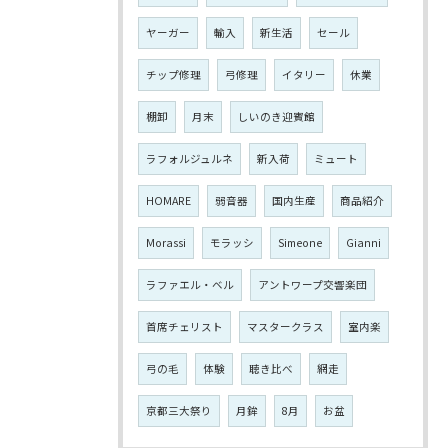
ヤーガー
輸入
新生活
セール
チップ修理
弓修理
イタリー
休業
棚卸
月末
しいのき迎賓館
ラフォルジュルネ
新入荷
ミュート
HOMARE
弱音器
国内生産
商品紹介
Morassi
モラッシ
Simeone
Gianni
ラファエル・ベル
アントワープ交響楽団
首席チェリスト
マスタークラス
室内楽
弓の毛
体験
聴き比べ
網走
京都三大祭り
月鉾
8月
お盆