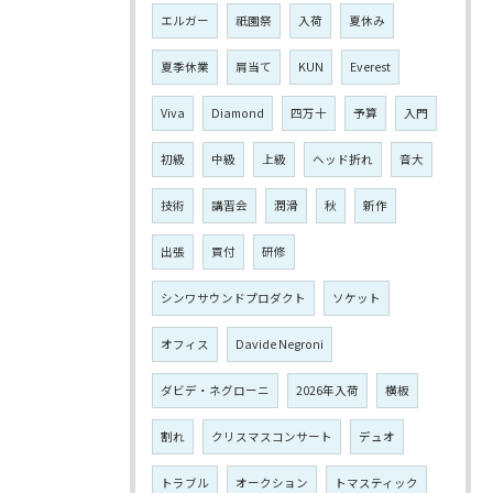
エルガー
祇園祭
入荷
夏休み
夏季休業
肩当て
KUN
Everest
Viva
Diamond
四万十
予算
入門
初級
中級
上級
ヘッド折れ
音大
技術
講習会
潤滑
秋
新作
出張
買付
研修
シンワサウンドプロダクト
ソケット
オフィス
Davide Negroni
ダビデ・ネグローニ
2026年入荷
横板
割れ
クリスマスコンサート
デュオ
トラブル
オークション
トマスティック