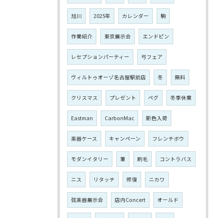
旭川
2025年
カレンダー
駒
作業紹介
東京展示会
エンドピン
レセプションパーティー
弓フェア
ヴィルトゥオーゾ名古屋駅前店
冬
無料
クリスマス
プレゼント
ペグ
冬季休業
Eastman
CarbonMac
新色入荷
楽器ケース
キャンペーン
フレンチボウ
モダンイタリー
筆
刷毛
コントラバス
ニス
リタッチ
修復
ニカワ
弦楽器展示会
店内Concert
オールド