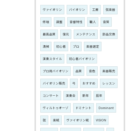
ヴァイオリン
バイオリン
工房
弦楽器
修理
調整
音響特性
職人
音質
最高品質
復元
メンテナンス
部品交換
清掃
初心者
プロ
楽器選定
演奏スタイル
初心者バイオリン
プロ用バイオリン
品質
音色
楽器販売
バイオリン販売
弓
おすすめ
レッスン
コンサート
演奏会
新年
辰年
ヴィルトゥオーゾ
ドミナント
Dominant
弦
楽絃
ヴァイオリン絃
VISION