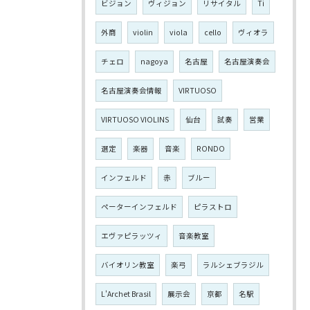
ビジョン
ヴィジョン
リサイタル
Ti
外商
violin
viola
cello
ヴィオラ
チェロ
nagoya
名古屋
名古屋演奏会
名古屋演奏会情報
VIRTUOSO
VIRTUOSO VIOLINS
仙台
試奏
営業
選定
楽器
音楽
RONDO
インフェルド
赤
ブルー
ペーターインフェルド
ピラストロ
エヴァピラッツィ
音楽教室
バイオリン教室
楽弓
ラルシェブラジル
L'Archet Brasil
展示会
京都
名駅