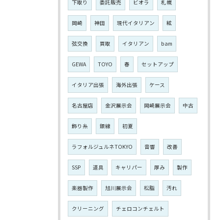
下取り
委託販売
ビオラ
札幌
岡崎
神田
現代イタリアン
絃
弦交換
買取
イタリアン
bam
GEWA
TOYO
春
セットアップ
イタリア出張
海外出張
ケース
名古屋店
金沢展示会
岡崎展示会
中古
飾り糸
銀線
初夏
ラフォルジュルネTOKYO
音響
改善
SSP
道具
キャリパー
厚み
製作
楽器製作
旭川展示会
松脂
汚れ
クリーニング
チェロコンチェルト