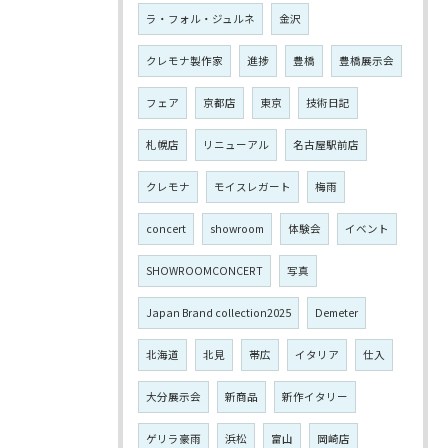
ラ・フォル・ジュルネ
金沢
クレモナ製作家
進捗
豊橋
豊橋展示会
フェア
京都店
東京
技術日記
札幌店
リニューアル
名古屋駅前店
クレモナ
モイスレガート
梅雨
concert
showroom
体験会
イベント
SHOWROOMCONCERT
写真
Japan Brand collection2025
Demeter
北海道
北見
帯広
イタリア
仕入
大分展示会
新商品
新作イタリー
ゲリラ豪雨
浜松
富山
岡崎店