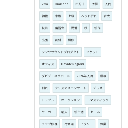
Viva
Diamond
四万十
予算
入門
初級
中級
上級
ヘッド折れ
音大
技術
講習会
潤滑
秋
新作
出張
買付
研修
シンワサウンドプロダクト
ソケット
オフィス
Davide Negroni
ダビデ・ネグローニ
2026年入荷
横板
割れ
クリスマスコンサート
デュオ
トラブル
オークション
トマスティック
ヤーガー
輸入
新生活
セール
チップ修理
弓修理
イタリー
休業