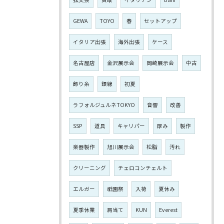
GEWA
TOYO
春
セットアップ
イタリア出張
海外出張
ケース
名古屋店
金沢展示会
岡崎展示会
中古
飾り糸
銀線
初夏
ラフォルジュルネTOKYO
音響
改善
SSP
道具
キャリパー
厚み
製作
楽器製作
旭川展示会
松脂
汚れ
クリーニング
チェロコンチェルト
エルガー
祇園祭
入荷
夏休み
夏季休業
肩当て
KUN
Everest