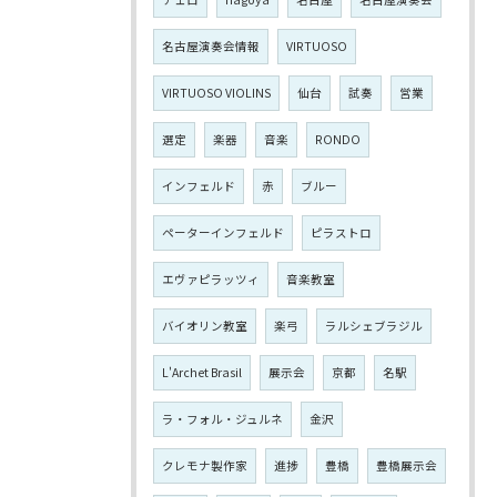
名古屋演奏会情報
VIRTUOSO
VIRTUOSO VIOLINS
仙台
試奏
営業
選定
楽器
音楽
RONDO
インフェルド
赤
ブルー
ペーターインフェルド
ピラストロ
エヴァピラッツィ
音楽教室
バイオリン教室
楽弓
ラルシェブラジル
L'Archet Brasil
展示会
京都
名駅
ラ・フォル・ジュルネ
金沢
クレモナ製作家
進捗
豊橋
豊橋展示会