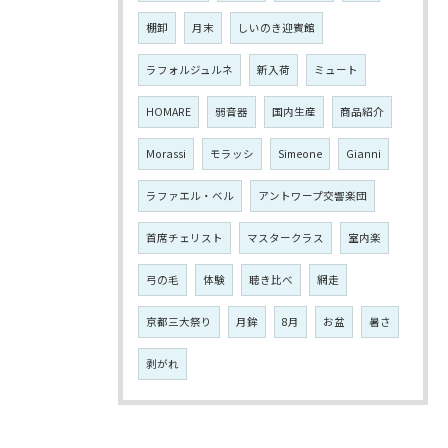
棚卸
月末
しいのき迎賓館
ラフォルジュルネ
新入荷
ミュート
HOMARE
弱音器
国内生産
商品紹介
Morassi
モラッシ
Simeone
Gianni
ラファエル・ベル
アントワープ交響楽団
首席チェリスト
マスタークラス
室内楽
弓の毛
体験
聴き比べ
網走
京都三大祭り
月鉾
8月
お盆
暑さ
剥がれ