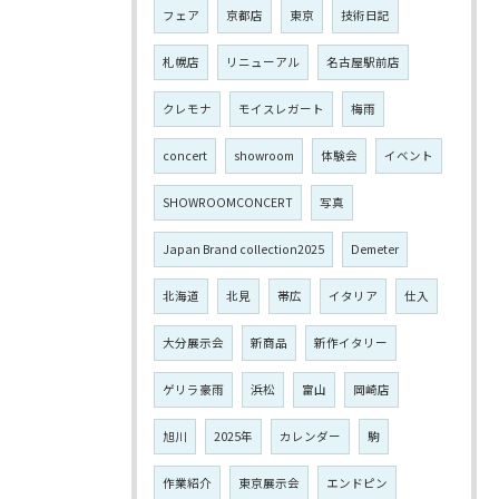
フェア
京都店
東京
技術日記
札幌店
リニューアル
名古屋駅前店
クレモナ
モイスレガート
梅雨
concert
showroom
体験会
イベント
SHOWROOMCONCERT
写真
Japan Brand collection2025
Demeter
北海道
北見
帯広
イタリア
仕入
大分展示会
新商品
新作イタリー
ゲリラ豪雨
浜松
富山
岡崎店
旭川
2025年
カレンダー
駒
作業紹介
東京展示会
エンドピン