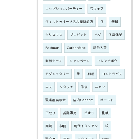
レセプションパーティー
弓フェア
ヴィルトゥオーゾ名古屋駅前店
冬
無料
クリスマス
プレゼント
ペグ
冬季休業
Eastman
CarbonMac
新色入荷
楽器ケース
キャンペーン
フレンチボウ
モダンイタリー
筆
刷毛
コントラバス
ニス
リタッチ
修復
ニカワ
弦楽器展示会
店内Concert
オールド
下取り
委託販売
ビオラ
札幌
岡崎
神田
現代イタリアン
絃
弦交換
買取
イタリアン
bam