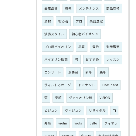
最高品質
復元
メンテナンス
部品交換
清掃
初心者
プロ
楽器選定
演奏スタイル
初心者バイオリン
プロ用バイオリン
品質
音色
楽器販売
バイオリン販売
弓
おすすめ
レッスン
コンサート
演奏会
新年
辰年
ヴィルトゥオーゾ
ドミナント
Dominant
弦
楽絃
ヴァイオリン絃
VISION
ビジョン
ヴィジョン
リサイタル
Ti
外商
violin
viola
cello
ヴィオラ
チェロ
nagoya
名古屋
名古屋演奏会