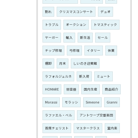
割れ
クリスマスコンサート
デュオ
トラブル
オークション
トマスティック
ヤーガー
輸入
新生活
セール
チップ修理
弓修理
イタリー
休業
棚卸
月末
しいのき迎賓館
ラフォルジュルネ
新入荷
ミュート
HOMARE
弱音器
国内生産
商品紹介
Morassi
モラッシ
Simeone
Gianni
ラファエル・ベル
アントワープ交響楽団
首席チェリスト
マスタークラス
室内楽