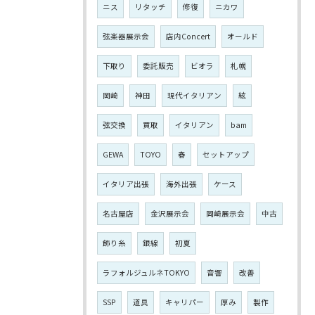
ニス
リタッチ
修復
ニカワ
弦楽器展示会
店内Concert
オールド
下取り
委託販売
ビオラ
札幌
岡崎
神田
現代イタリアン
絃
弦交換
買取
イタリアン
bam
GEWA
TOYO
春
セットアップ
イタリア出張
海外出張
ケース
名古屋店
金沢展示会
岡崎展示会
中古
飾り糸
銀線
初夏
ラフォルジュルネTOKYO
音響
改善
SSP
道具
キャリパー
厚み
製作