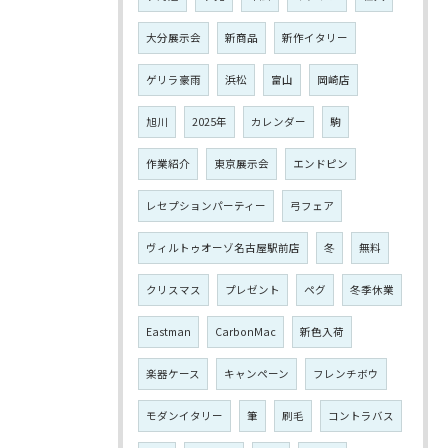
大分展示会
新商品
新作イタリー
ゲリラ豪雨
浜松
富山
岡崎店
旭川
2025年
カレンダー
駒
作業紹介
東京展示会
エンドピン
レセプションパーティー
弓フェア
ヴィルトゥオーゾ名古屋駅前店
冬
無料
クリスマス
プレゼント
ペグ
冬季休業
Eastman
CarbonMac
新色入荷
楽器ケース
キャンペーン
フレンチボウ
モダンイタリー
筆
刷毛
コントラバス