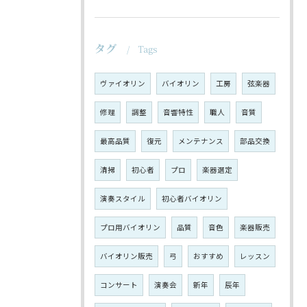
タグ
Tags
ヴァイオリン
バイオリン
工房
弦楽器
修理
調整
音響特性
職人
音質
最高品質
復元
メンテナンス
部品交換
清掃
初心者
プロ
楽器選定
演奏スタイル
初心者バイオリン
プロ用バイオリン
品質
音色
楽器販売
バイオリン販売
弓
おすすめ
レッスン
コンサート
演奏会
新年
辰年