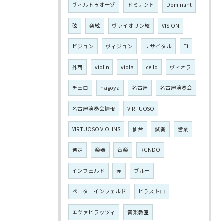
ヴィルトゥオーゾ
ドミナント
Dominant
弦
楽絃
ヴァイオリン絃
VISION
ビジョン
ヴィジョン
リサイタル
Ti
外商
violin
viola
cello
ヴィオラ
チェロ
nagoya
名古屋
名古屋演奏会
名古屋演奏会情報
VIRTUOSO
VIRTUOSO VIOLINS
仙台
試奏
営業
選定
楽器
音楽
RONDO
インフェルド
赤
ブルー
ペーターインフェルド
ピラストロ
エヴァピラッツィ
音楽教室