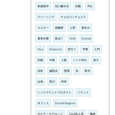
楽器製作
旭川展示会
松脂
汚れ
クリーニング
チェロコンチェルト
エルガー
祇園祭
入荷
夏休み
夏季休業
肩当て
KUN
Everest
Viva
Diamond
四万十
予算
入門
初級
中級
上級
ヘッド折れ
音大
技術
講習会
潤滑
秋
新作
出張
買付
研修
シンワサウンドプロダクト
ソケット
オフィス
Davide Negroni
ダビデ・ネグローニ
2026年入荷
横板