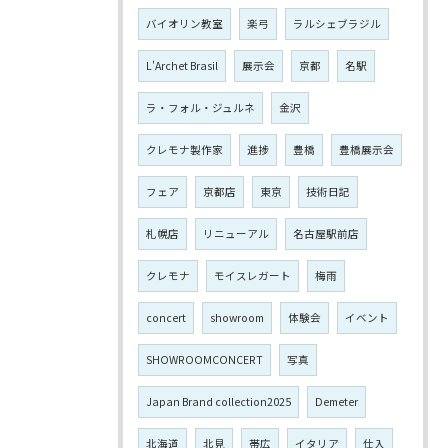
バイオリン教室
楽弓
ラルシェブラジル
L'Archet Brasil
展示会
京都
名駅
ラ・フォル・ジュルネ
金沢
クレモナ製作家
進捗
豊橋
豊橋展示会
フェア
京都店
東京
技術日記
札幌店
リニューアル
名古屋駅前店
クレモナ
モイスレガート
梅雨
concert
showroom
体験会
イベント
SHOWROOMCONCERT
写真
Japan Brand collection2025
Demeter
北海道
北見
帯広
イタリア
仕入