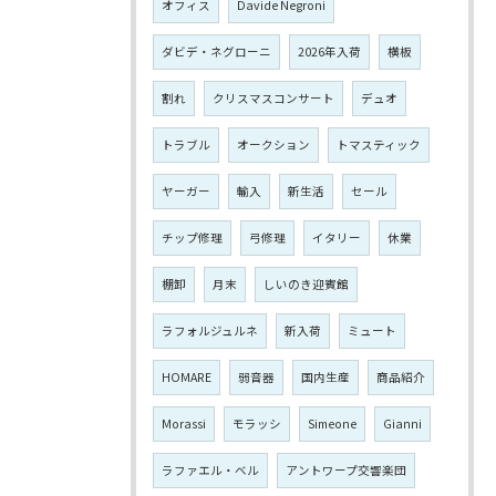
オフィス
Davide Negroni
ダビデ・ネグローニ
2026年入荷
横板
割れ
クリスマスコンサート
デュオ
トラブル
オークション
トマスティック
ヤーガー
輸入
新生活
セール
チップ修理
弓修理
イタリー
休業
棚卸
月末
しいのき迎賓館
ラフォルジュルネ
新入荷
ミュート
HOMARE
弱音器
国内生産
商品紹介
Morassi
モラッシ
Simeone
Gianni
ラファエル・ベル
アントワープ交響楽団