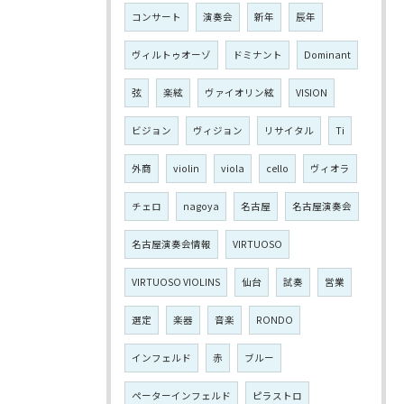
コンサート
演奏会
新年
辰年
ヴィルトゥオーゾ
ドミナント
Dominant
弦
楽絃
ヴァイオリン絃
VISION
ビジョン
ヴィジョン
リサイタル
Ti
外商
violin
viola
cello
ヴィオラ
チェロ
nagoya
名古屋
名古屋演奏会
名古屋演奏会情報
VIRTUOSO
VIRTUOSO VIOLINS
仙台
試奏
営業
選定
楽器
音楽
RONDO
インフェルド
赤
ブルー
ペーターインフェルド
ピラストロ