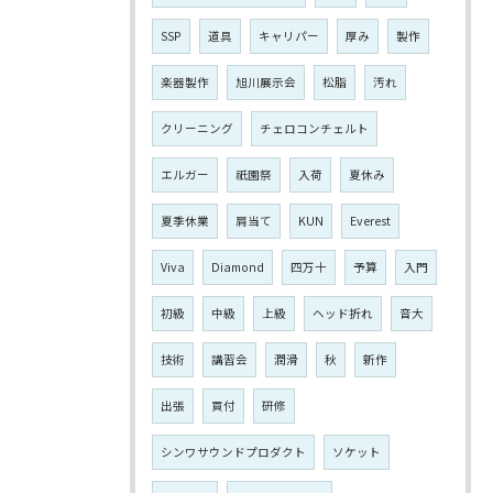
SSP
道具
キャリパー
厚み
製作
楽器製作
旭川展示会
松脂
汚れ
クリーニング
チェロコンチェルト
エルガー
祇園祭
入荷
夏休み
夏季休業
肩当て
KUN
Everest
Viva
Diamond
四万十
予算
入門
初級
中級
上級
ヘッド折れ
音大
技術
講習会
潤滑
秋
新作
出張
買付
研修
シンワサウンドプロダクト
ソケット