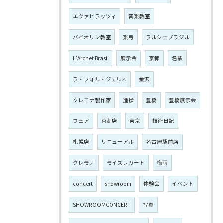
エヴァピラッツィ
音楽教室
バイオリン教室
楽弓
ラルシェブラジル
L'Archet Brasil
展示会
京都
名駅
ラ・フォル・ジュルネ
金沢
クレモナ製作家
進捗
豊橋
豊橋展示会
フェア
京都店
東京
技術日記
札幌店
リニューアル
名古屋駅前店
クレモナ
モイスレガート
梅雨
concert
showroom
体験会
イベント
SHOWROOMCONCERT
写真