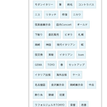
モダンイタリー
筆
刷毛
コントラバス
ニス
リタッチ
修復
ニカワ
弦楽器展示会
店内Concert
オールド
下取り
委託販売
ビオラ
札幌
岡崎
神田
現代イタリアン
絃
弦交換
買取
イタリアン
bam
GEWA
TOYO
春
セットアップ
イタリア出張
海外出張
ケース
名古屋店
金沢展示会
岡崎展示会
中古
飾り糸
銀線
初夏
ラフォルジュルネTOKYO
音響
改善