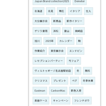
Japan Brand collection2025
Demeter
北海道
北見
帯広
イタリア
仕入
大分展示会
新商品
新作イタリー
ゲリラ豪雨
浜松
富山
岡崎店
旭川
2025年
カレンダー
駒
作業紹介
東京展示会
エンドピン
レセプションパーティー
弓フェア
ヴィルトゥオーゾ名古屋駅前店
冬
無料
クリスマス
プレゼント
ペグ
冬季休業
Eastman
CarbonMac
新色入荷
楽器ケース
キャンペーン
フレンチボウ