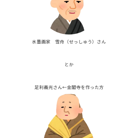
水墨画家 雪舟（せっしゅう）さん
とか
足利義光さん←金閣寺を作った方