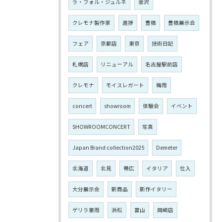
ラ・フォル・ジュルネ
金沢
クレモナ製作家
進捗
豊橋
豊橋展示会
フェア
京都店
東京
技術日記
札幌店
リニューアル
名古屋駅前店
クレモナ
モイスレガート
梅雨
concert
showroom
体験会
イベント
SHOWROOMCONCERT
写真
Japan Brand collection2025
Demeter
北海道
北見
帯広
イタリア
仕入
大分展示会
新商品
新作イタリー
ゲリラ豪雨
浜松
富山
岡崎店