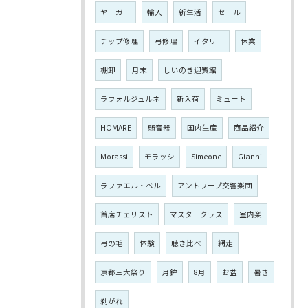
ヤーガー
輸入
新生活
セール
チップ修理
弓修理
イタリー
休業
棚卸
月末
しいのき迎賓館
ラフォルジュルネ
新入荷
ミュート
HOMARE
弱音器
国内生産
商品紹介
Morassi
モラッシ
Simeone
Gianni
ラファエル・ベル
アントワープ交響楽団
首席チェリスト
マスタークラス
室内楽
弓の毛
体験
聴き比べ
網走
京都三大祭り
月鉾
8月
お盆
暑さ
剥がれ