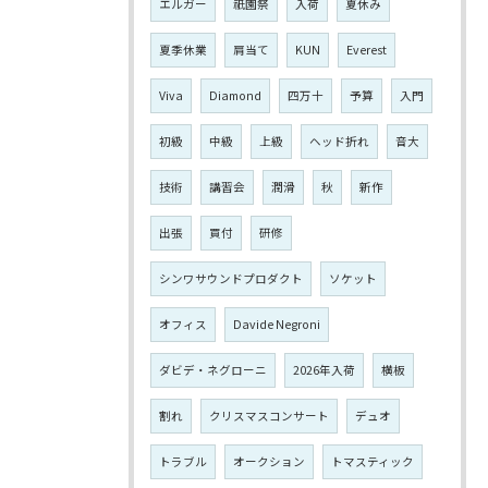
エルガー
祇園祭
入荷
夏休み
夏季休業
肩当て
KUN
Everest
Viva
Diamond
四万十
予算
入門
初級
中級
上級
ヘッド折れ
音大
技術
講習会
潤滑
秋
新作
出張
買付
研修
シンワサウンドプロダクト
ソケット
オフィス
Davide Negroni
ダビデ・ネグローニ
2026年入荷
横板
割れ
クリスマスコンサート
デュオ
トラブル
オークション
トマスティック