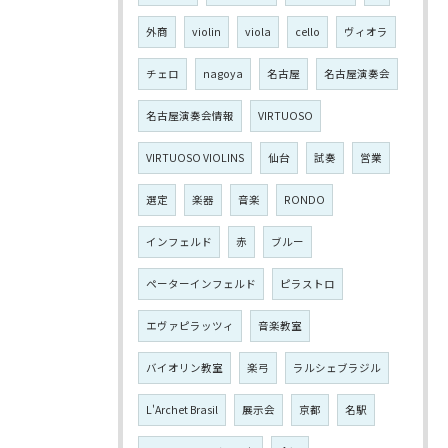
外商
violin
viola
cello
ヴィオラ
チェロ
nagoya
名古屋
名古屋演奏会
名古屋演奏会情報
VIRTUOSO
VIRTUOSO VIOLINS
仙台
試奏
営業
選定
楽器
音楽
RONDO
インフェルド
赤
ブルー
ペーターインフェルド
ピラストロ
エヴァピラッツィ
音楽教室
バイオリン教室
楽弓
ラルシェブラジル
L'Archet Brasil
展示会
京都
名駅