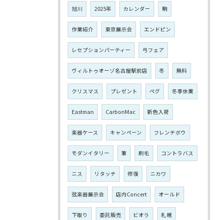
旭川
2025年
カレンダー
駒
作業紹介
東京展示会
エンドピン
レセプションパーティー
弓フェア
ヴィルトゥオーゾ名古屋駅前店
冬
無料
クリスマス
プレゼント
ペグ
冬季休業
Eastman
CarbonMac
新色入荷
楽器ケース
キャンペーン
フレンチボウ
モダンイタリー
筆
刷毛
コントラバス
ニス
リタッチ
修復
ニカワ
弦楽器展示会
店内Concert
オールド
下取り
委託販売
ビオラ
札幌