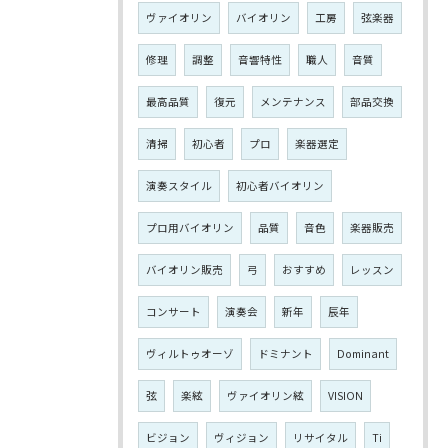
ヴァイオリン
バイオリン
工房
弦楽器
修理
調整
音響特性
職人
音質
最高品質
復元
メンテナンス
部品交換
清掃
初心者
プロ
楽器選定
演奏スタイル
初心者バイオリン
プロ用バイオリン
品質
音色
楽器販売
バイオリン販売
弓
おすすめ
レッスン
コンサート
演奏会
新年
辰年
ヴィルトゥオーゾ
ドミナント
Dominant
弦
楽絃
ヴァイオリン絃
VISION
ビジョン
ヴィジョン
リサイタル
Ti