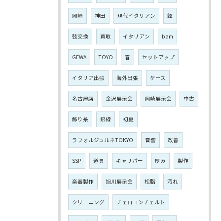
岡崎
神田
現代イタリアン
絃
弦交換
買取
イタリアン
bam
GEWA
TOYO
春
セットアップ
イタリア出張
海外出張
ケース
名古屋店
金沢展示会
岡崎展示会
中古
飾り糸
銀線
初夏
ラフォルジュルネTOKYO
音響
改善
SSP
道具
キャリパー
厚み
製作
楽器製作
旭川展示会
松脂
汚れ
クリーニング
チェロコンチェルト