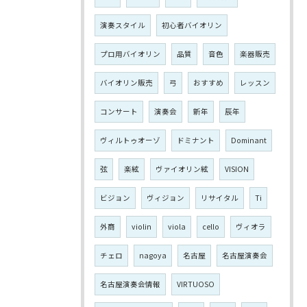
演奏スタイル
初心者バイオリン
プロ用バイオリン
品質
音色
楽器販売
バイオリン販売
弓
おすすめ
レッスン
コンサート
演奏会
新年
辰年
ヴィルトゥオーゾ
ドミナント
Dominant
弦
楽絃
ヴァイオリン絃
VISION
ビジョン
ヴィジョン
リサイタル
Ti
外商
violin
viola
cello
ヴィオラ
チェロ
nagoya
名古屋
名古屋演奏会
名古屋演奏会情報
VIRTUOSO