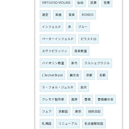
VIRTUOSO VIOLINS
仙台
試奏
営業
選定
楽器
音楽
RONDO
インフェルド
赤
ブルー
ペーターインフェルド
ピラストロ
エヴァピラッツィ
音楽教室
バイオリン教室
楽弓
ラルシェブラジル
L'Archet Brasil
展示会
京都
名駅
ラ・フォル・ジュルネ
金沢
クレモナ製作家
進捗
豊橋
豊橋展示会
フェア
京都店
東京
技術日記
札幌店
リニューアル
名古屋駅前店