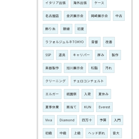
イタリア出張
海外出張
ケース
名古屋店
金沢展示会
岡崎展示会
中古
飾り糸
銀線
初夏
ラフォルジュルネTOKYO
音響
改善
SSP
道具
キャリパー
厚み
製作
楽器製作
旭川展示会
松脂
汚れ
クリーニング
チェロコンチェルト
エルガー
祇園祭
入荷
夏休み
夏季休業
肩当て
KUN
Everest
Viva
Diamond
四万十
予算
入門
初級
中級
上級
ヘッド折れ
音大