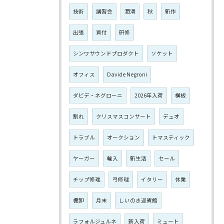
技術
講習会
潤滑
秋
新作
出張
買付
研修
シンワサウンドプロダクト
ソケット
オフィス
Davide Negroni
ダビデ・ネグローニ
2026年入荷
横板
割れ
クリスマスコンサート
デュオ
トラブル
オークション
トマスティック
ヤーガー
輸入
新生活
セール
チップ修理
弓修理
イタリー
休業
棚卸
月末
しいのき迎賓館
ラフォルジュルネ
新入荷
ミュート