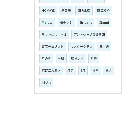
HOMARE
弱音器
国内生産
商品紹介
Morassi
モラッシ
Simeone
Gianni
ラファエル・ベル
アントワープ交響楽団
首席チェリスト
マスタークラス
室内楽
弓の毛
体験
聴き比べ
網走
京都三大祭り
月鉾
8月
お盆
暑さ
剥がれ