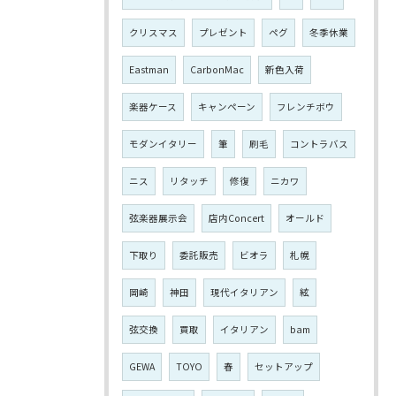
クリスマス
プレゼント
ペグ
冬季休業
Eastman
CarbonMac
新色入荷
楽器ケース
キャンペーン
フレンチボウ
モダンイタリー
筆
刷毛
コントラバス
ニス
リタッチ
修復
ニカワ
弦楽器展示会
店内Concert
オールド
下取り
委託販売
ビオラ
札幌
岡崎
神田
現代イタリアン
絃
弦交換
買取
イタリアン
bam
GEWA
TOYO
春
セットアップ