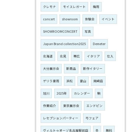
クレモナ
モイスレガート
梅雨
concert
showroom
体験会
イベント
SHOWROOMCONCERT
写真
Japan Brand collection2025
Demeter
北海道
北見
帯広
イタリア
仕入
大分展示会
新商品
新作イタリー
ゲリラ豪雨
浜松
富山
岡崎店
旭川
2025年
カレンダー
駒
作業紹介
東京展示会
エンドピン
レセプションパーティー
弓フェア
ヴィルトゥオーゾ名古屋駅前店
冬
無料