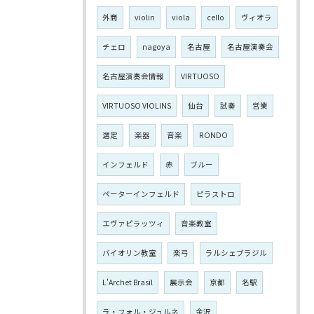
外商
violin
viola
cello
ヴィオラ
チェロ
nagoya
名古屋
名古屋演奏会
名古屋演奏会情報
VIRTUOSO
VIRTUOSO VIOLINS
仙台
試奏
営業
選定
楽器
音楽
RONDO
インフェルド
赤
ブルー
ペーターインフェルド
ピラストロ
エヴァピラッツィ
音楽教室
バイオリン教室
楽弓
ラルシェブラジル
L'Archet Brasil
展示会
京都
名駅
ラ・フォル・ジュルネ
金沢