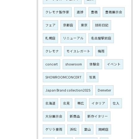
クレモナ製作家
進捗
豊橋
豊橋展示会
フェア
京都店
東京
技術日記
札幌店
リニューアル
名古屋駅前店
クレモナ
モイスレガート
梅雨
concert
showroom
体験会
イベント
SHOWROOMCONCERT
写真
Japan Brand collection2025
Demeter
北海道
北見
帯広
イタリア
仕入
大分展示会
新商品
新作イタリー
ゲリラ豪雨
浜松
富山
岡崎店