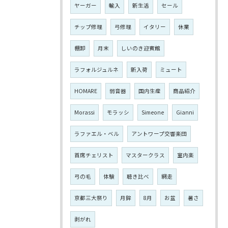
ヤーガー
輸入
新生活
セール
チップ修理
弓修理
イタリー
休業
棚卸
月末
しいのき迎賓館
ラフォルジュルネ
新入荷
ミュート
HOMARE
弱音器
国内生産
商品紹介
Morassi
モラッシ
Simeone
Gianni
ラファエル・ベル
アントワープ交響楽団
首席チェリスト
マスタークラス
室内楽
弓の毛
体験
聴き比べ
網走
京都三大祭り
月鉾
8月
お盆
暑さ
剥がれ