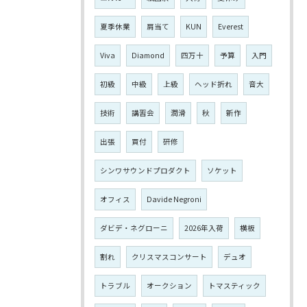
夏季休業
肩当て
KUN
Everest
Viva
Diamond
四万十
予算
入門
初級
中級
上級
ヘッド折れ
音大
技術
講習会
潤滑
秋
新作
出張
買付
研修
シンワサウンドプロダクト
ソケット
オフィス
Davide Negroni
ダビデ・ネグローニ
2026年入荷
横板
割れ
クリスマスコンサート
デュオ
トラブル
オークション
トマスティック