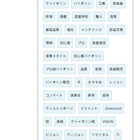
ヴァイオリン
バイオリン
工房
弦楽器
修理
調整
音響特性
職人
音質
最高品質
復元
メンテナンス
部品交換
清掃
初心者
プロ
楽器選定
演奏スタイル
初心者バイオリン
プロ用バイオリン
品質
音色
楽器販売
バイオリン販売
弓
おすすめ
レッスン
コンサート
演奏会
新年
辰年
ヴィルトゥオーゾ
ドミナント
Dominant
弦
楽絃
ヴァイオリン絃
VISION
ビジョン
ヴィジョン
リサイタル
Ti