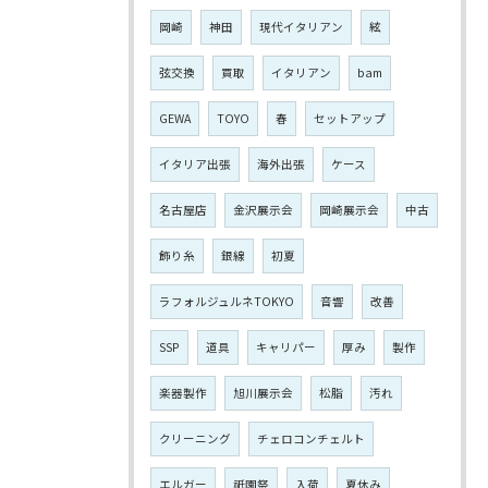
岡崎
神田
現代イタリアン
絃
弦交換
買取
イタリアン
bam
GEWA
TOYO
春
セットアップ
イタリア出張
海外出張
ケース
名古屋店
金沢展示会
岡崎展示会
中古
飾り糸
銀線
初夏
ラフォルジュルネTOKYO
音響
改善
SSP
道具
キャリパー
厚み
製作
楽器製作
旭川展示会
松脂
汚れ
クリーニング
チェロコンチェルト
エルガー
祇園祭
入荷
夏休み