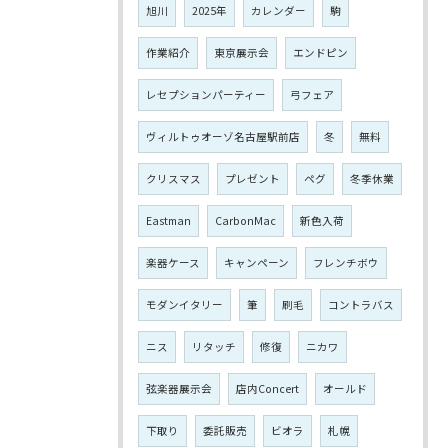
旭川
2025年
カレンダー
駒
作業紹介
東京展示会
エンドピン
レセプションパーティー
弓フェア
ヴィルトゥオーゾ名古屋駅前店
冬
無料
クリスマス
プレゼント
ペグ
冬季休業
Eastman
CarbonMac
新色入荷
楽器ケース
キャンペーン
フレンチボウ
モダンイタリー
筆
刷毛
コントラバス
ニス
リタッチ
修復
ニカワ
弦楽器展示会
店内Concert
オールド
下取り
委託販売
ビオラ
札幌