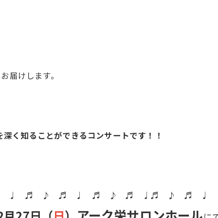
をお届けします。
） を深く知ることができるコンサートです！！
♬ ♩ ♬ ♪ ♬ ♩ ♬ ♪ ♬ ♩♬ ♪ ♬ ♩ 
アーク栄サロンホール
2月27日（
日
）
に