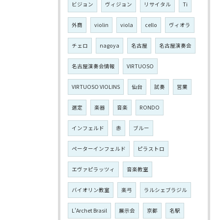
ビジョン
ヴィジョン
リサイタル
Ti
外商
violin
viola
cello
ヴィオラ
チェロ
nagoya
名古屋
名古屋演奏会
名古屋演奏会情報
VIRTUOSO
VIRTUOSO VIOLINS
仙台
試奏
営業
選定
楽器
音楽
RONDO
インフェルド
赤
ブルー
ペーターインフェルド
ピラストロ
エヴァピラッツィ
音楽教室
バイオリン教室
楽弓
ラルシェブラジル
L'Archet Brasil
展示会
京都
名駅