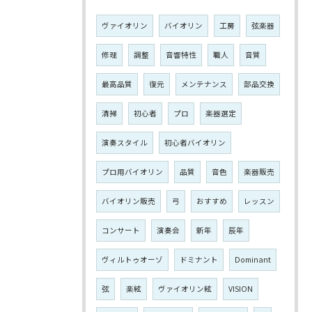
ヴァイオリン
バイオリン
工房
弦楽器
修理
調整
音響特性
職人
音質
最高品質
復元
メンテナンス
部品交換
清掃
初心者
プロ
楽器選定
演奏スタイル
初心者バイオリン
プロ用バイオリン
品質
音色
楽器販売
バイオリン販売
弓
おすすめ
レッスン
コンサート
演奏会
新年
辰年
ヴィルトゥオーゾ
ドミナント
Dominant
弦
楽絃
ヴァイオリン絃
VISION