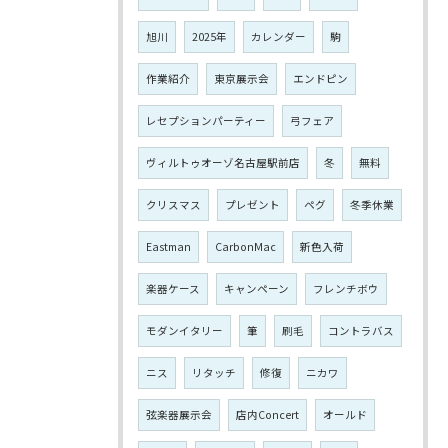
旭川
2025年
カレンダー
駒
作業紹介
東京展示会
エンドピン
レセプションパーティー
弓フェア
ヴィルトゥオーゾ名古屋駅前店
冬
無料
クリスマス
プレゼント
ペグ
冬季休業
Eastman
CarbonMac
新色入荷
楽器ケース
キャンペーン
フレンチボウ
モダンイタリー
筆
刷毛
コントラバス
ニス
リタッチ
修復
ニカワ
弦楽器展示会
店内Concert
オールド