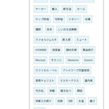
ヤーガー
輸入
新生活
セール
チップ修理
弓修理
イタリー
休業
棚卸
月末
しいのき迎賓館
ラフォルジュルネ
新入荷
ミュート
HOMARE
弱音器
国内生産
商品紹介
Morassi
モラッシ
Simeone
Gianni
ラファエル・ベル
アントワープ交響楽団
首席チェリスト
マスタークラス
室内楽
弓の毛
体験
聴き比べ
網走
京都三大祭り
月鉾
8月
お盆
暑さ