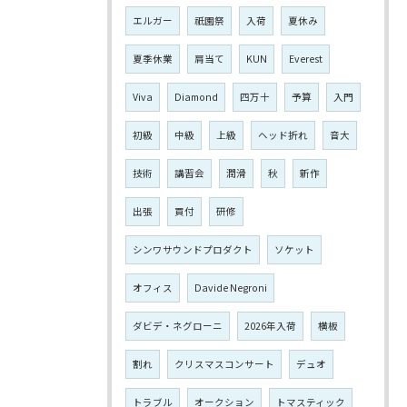
エルガー
祇園祭
入荷
夏休み
夏季休業
肩当て
KUN
Everest
Viva
Diamond
四万十
予算
入門
初級
中級
上級
ヘッド折れ
音大
技術
講習会
潤滑
秋
新作
出張
買付
研修
シンワサウンドプロダクト
ソケット
オフィス
Davide Negroni
ダビデ・ネグローニ
2026年入荷
横板
割れ
クリスマスコンサート
デュオ
トラブル
オークション
トマスティック