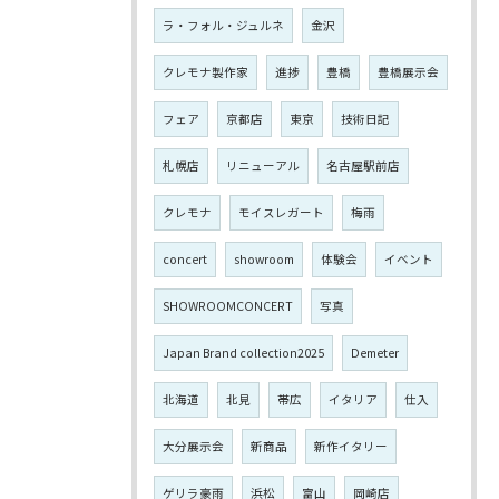
ラ・フォル・ジュルネ
金沢
クレモナ製作家
進捗
豊橋
豊橋展示会
フェア
京都店
東京
技術日記
札幌店
リニューアル
名古屋駅前店
クレモナ
モイスレガート
梅雨
concert
showroom
体験会
イベント
SHOWROOMCONCERT
写真
Japan Brand collection2025
Demeter
北海道
北見
帯広
イタリア
仕入
大分展示会
新商品
新作イタリー
ゲリラ豪雨
浜松
富山
岡崎店