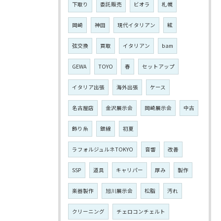
下取り
委託販売
ビオラ
札幌
岡崎
神田
現代イタリアン
絃
弦交換
買取
イタリアン
bam
GEWA
TOYO
春
セットアップ
イタリア出張
海外出張
ケース
名古屋店
金沢展示会
岡崎展示会
中古
飾り糸
銀線
初夏
ラフォルジュルネTOKYO
音響
改善
SSP
道具
キャリパー
厚み
製作
楽器製作
旭川展示会
松脂
汚れ
クリーニング
チェロコンチェルト