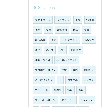
タグ
Tags
ヴァイオリン
バイオリン
工房
弦楽器
修理
調整
音響特性
職人
音質
最高品質
復元
メンテナンス
部品交換
清掃
初心者
プロ
楽器選定
演奏スタイル
初心者バイオリン
プロ用バイオリン
品質
音色
楽器販売
バイオリン販売
弓
おすすめ
レッスン
コンサート
演奏会
新年
辰年
ヴィルトゥオーゾ
ドミナント
Dominant