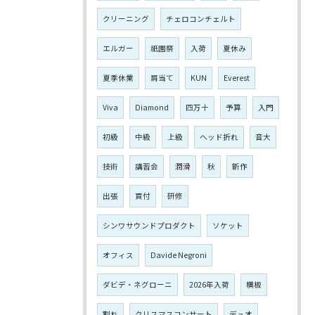
クリーニング
チェロコンチェルト
エルガー
祇園祭
入荷
夏休み
夏季休業
肩当て
KUN
Everest
Viva
Diamond
四万十
予算
入門
初級
中級
上級
ヘッド折れ
音大
技術
講習会
潤滑
秋
新作
出張
買付
研修
シンワサウンドプロダクト
ソケット
オフィス
Davide Negroni
ダビデ・ネグローニ
2026年入荷
横板
割れ
クリスマスコンサート
デュオ