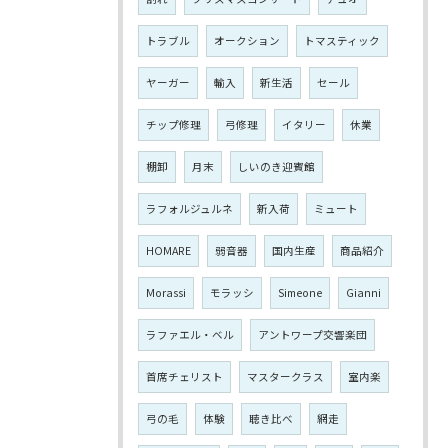
トラブル
オークション
トマスティック
ヤーガー
輸入
新生活
セール
チップ修理
弓修理
イタリー
休業
棚卸
月末
しいのき迎賓館
ラフォルジュルネ
新入荷
ミュート
HOMARE
弱音器
国内生産
商品紹介
Morassi
モラッシ
Simeone
Gianni
ラファエル・ベル
アントワープ交響楽団
首席チェリスト
マスタークラス
室内楽
弓の毛
体験
聴き比べ
網走