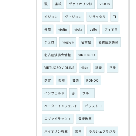
弦
楽絃
ヴァイオリン絃
VISION
ビジョン
ヴィジョン
リサイタル
Ti
外商
violin
viola
cello
ヴィオラ
チェロ
nagoya
名古屋
名古屋演奏会
名古屋演奏会情報
VIRTUOSO
VIRTUOSO VIOLINS
仙台
試奏
営業
選定
楽器
音楽
RONDO
インフェルド
赤
ブルー
ペーターインフェルド
ピラストロ
エヴァピラッツィ
音楽教室
バイオリン教室
楽弓
ラルシェブラジル