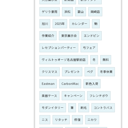
ゲリラ豪雨
浜松
富山
岡崎店
旭川
2025年
カレンダー
駒
作業紹介
東京展示会
エンドピン
レセプションパーティー
弓フェア
ヴィルトゥオーゾ名古屋駅前店
冬
無料
クリスマス
プレゼント
ペグ
冬季休業
Eastman
CarbonMac
新色入荷
楽器ケース
キャンペーン
フレンチボウ
モダンイタリー
筆
刷毛
コントラバス
ニス
リタッチ
修復
ニカワ