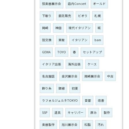
弦楽器展示会
店内Concert
オールド
下取り
委託販売
ビオラ
札幌
岡崎
神田
現代イタリアン
絃
弦交換
買取
イタリアン
bam
GEWA
TOYO
春
セットアップ
イタリア出張
海外出張
ケース
名古屋店
金沢展示会
岡崎展示会
中古
飾り糸
銀線
初夏
ラフォルジュルネTOKYO
音響
改善
SSP
道具
キャリパー
厚み
製作
楽器製作
旭川展示会
松脂
汚れ