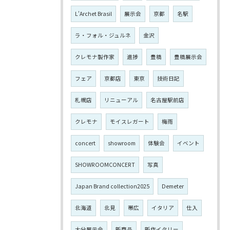
L'Archet Brasil
展示会
京都
名駅
ラ・フォル・ジュルネ
金沢
クレモナ製作家
進捗
豊橋
豊橋展示会
フェア
京都店
東京
技術日記
札幌店
リニューアル
名古屋駅前店
クレモナ
モイスレガート
梅雨
concert
showroom
体験会
イベント
SHOWROOMCONCERT
写真
Japan Brand collection2025
Demeter
北海道
北見
帯広
イタリア
仕入
大分展示会
新商品
新作イタリー