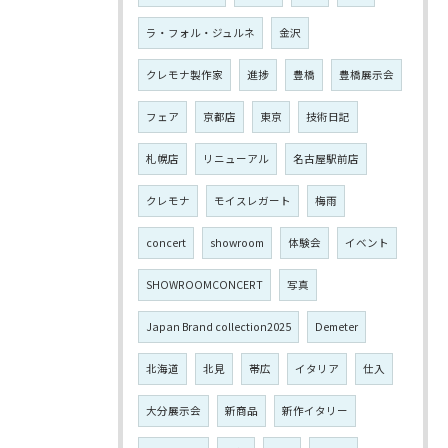
ラ・フォル・ジュルネ
金沢
クレモナ製作家
進捗
豊橋
豊橋展示会
フェア
京都店
東京
技術日記
札幌店
リニューアル
名古屋駅前店
クレモナ
モイスレガート
梅雨
concert
showroom
体験会
イベント
SHOWROOMCONCERT
写真
Japan Brand collection2025
Demeter
北海道
北見
帯広
イタリア
仕入
大分展示会
新商品
新作イタリー