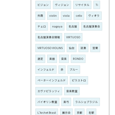
ビジョン
ヴィジョン
リサイタル
Ti
外商
violin
viola
cello
ヴィオラ
チェロ
nagoya
名古屋
名古屋演奏会
名古屋演奏会情報
VIRTUOSO
VIRTUOSO VIOLINS
仙台
試奏
営業
選定
楽器
音楽
RONDO
インフェルド
赤
ブルー
ペーターインフェルド
ピラストロ
エヴァピラッツィ
音楽教室
バイオリン教室
楽弓
ラルシェブラジル
L'Archet Brasil
展示会
京都
名駅