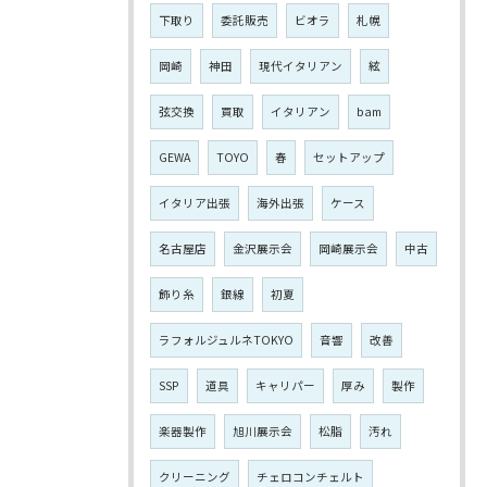
下取り
委託販売
ビオラ
札幌
岡崎
神田
現代イタリアン
絃
弦交換
買取
イタリアン
bam
GEWA
TOYO
春
セットアップ
イタリア出張
海外出張
ケース
名古屋店
金沢展示会
岡崎展示会
中古
飾り糸
銀線
初夏
ラフォルジュルネTOKYO
音響
改善
SSP
道具
キャリパー
厚み
製作
楽器製作
旭川展示会
松脂
汚れ
クリーニング
チェロコンチェルト