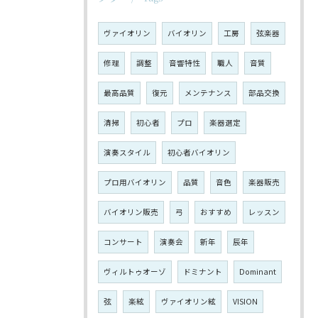
ヴァイオリン
バイオリン
工房
弦楽器
修理
調整
音響特性
職人
音質
最高品質
復元
メンテナンス
部品交換
清掃
初心者
プロ
楽器選定
演奏スタイル
初心者バイオリン
プロ用バイオリン
品質
音色
楽器販売
バイオリン販売
弓
おすすめ
レッスン
コンサート
演奏会
新年
辰年
ヴィルトゥオーゾ
ドミナント
Dominant
弦
楽絃
ヴァイオリン絃
VISION