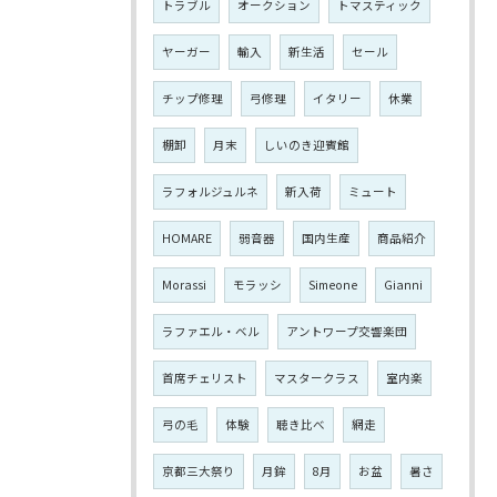
トラブル
オークション
トマスティック
ヤーガー
輸入
新生活
セール
チップ修理
弓修理
イタリー
休業
棚卸
月末
しいのき迎賓館
ラフォルジュルネ
新入荷
ミュート
HOMARE
弱音器
国内生産
商品紹介
Morassi
モラッシ
Simeone
Gianni
ラファエル・ベル
アントワープ交響楽団
首席チェリスト
マスタークラス
室内楽
弓の毛
体験
聴き比べ
網走
京都三大祭り
月鉾
8月
お盆
暑さ