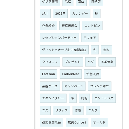
ゲリラ豪雨
浜松
富山
岡崎店
旭川
2025年
カレンダー
駒
作業紹介
東京展示会
エンドピン
レセプションパーティー
弓フェア
ヴィルトゥオーゾ名古屋駅前店
冬
無料
クリスマス
プレゼント
ペグ
冬季休業
Eastman
CarbonMac
新色入荷
楽器ケース
キャンペーン
フレンチボウ
モダンイタリー
筆
刷毛
コントラバス
ニス
リタッチ
修復
ニカワ
弦楽器展示会
店内Concert
オールド