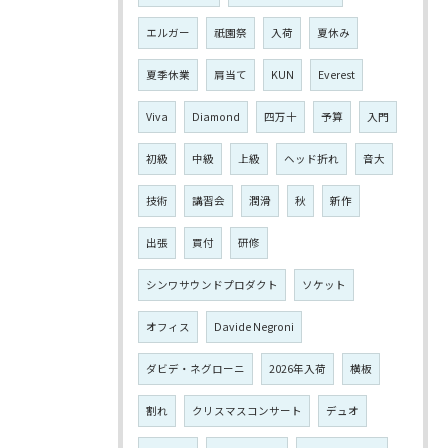
エルガー
祇園祭
入荷
夏休み
夏季休業
肩当て
KUN
Everest
Viva
Diamond
四万十
予算
入門
初級
中級
上級
ヘッド折れ
音大
技術
講習会
潤滑
秋
新作
出張
買付
研修
シンワサウンドプロダクト
ソケット
オフィス
Davide Negroni
ダビデ・ネグローニ
2026年入荷
横板
割れ
クリスマスコンサート
デュオ