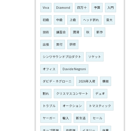
Viva
Diamond
四万十
予算
入門
初級
中級
上級
ヘッド折れ
音大
技術
講習会
潤滑
秋
新作
出張
買付
研修
シンワサウンドプロダクト
ソケット
オフィス
Davide Negroni
ダビデ・ネグローニ
2026年入荷
横板
割れ
クリスマスコンサート
デュオ
トラブル
オークション
トマスティック
ヤーガー
輸入
新生活
セール
チップ修理
弓修理
イタリー
休業