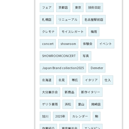
フェア
京都店
東京
技術日記
札幌店
リニューアル
名古屋駅前店
クレモナ
モイスレガート
梅雨
concert
showroom
体験会
イベント
SHOWROOMCONCERT
写真
Japan Brand collection2025
Demeter
北海道
北見
帯広
イタリア
仕入
大分展示会
新商品
新作イタリー
ゲリラ豪雨
浜松
富山
岡崎店
旭川
2025年
カレンダー
駒
作業紹介
東京展示会
エンドピン