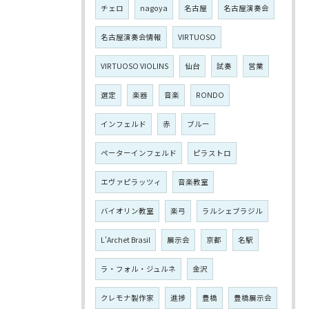
チェロ
nagoya
名古屋
名古屋演奏会
名古屋演奏会情報
VIRTUOSO
VIRTUOSO VIOLINS
仙台
試奏
営業
選定
楽器
音楽
RONDO
インフェルド
赤
ブルー
ペーターインフェルド
ピラストロ
エヴァピラッツィ
音楽教室
バイオリン教室
楽弓
ラルシェブラジル
L'Archet Brasil
展示会
京都
名駅
ラ・フォル・ジュルネ
金沢
クレモナ製作家
進捗
豊橋
豊橋展示会