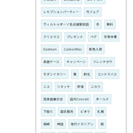
レセプションパーティー
弓フェア
ヴィルトゥオーゾ名古屋駅前店
冬
無料
クリスマス
プレゼント
ペグ
冬季休業
Eastman
CarbonMac
新色入荷
楽器ケース
キャンペーン
フレンチボウ
モダンイタリー
筆
刷毛
コントラバス
ニス
リタッチ
修復
ニカワ
弦楽器展示会
店内Concert
オールド
下取り
委託販売
ビオラ
札幌
岡崎
神田
現代イタリアン
絃