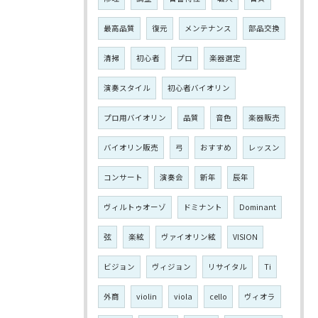
最高品質
復元
メンテナンス
部品交換
清掃
初心者
プロ
楽器選定
演奏スタイル
初心者バイオリン
プロ用バイオリン
品質
音色
楽器販売
バイオリン販売
弓
おすすめ
レッスン
コンサート
演奏会
新年
辰年
ヴィルトゥオーゾ
ドミナント
Dominant
弦
楽絃
ヴァイオリン絃
VISION
ビジョン
ヴィジョン
リサイタル
Ti
外商
violin
viola
cello
ヴィオラ