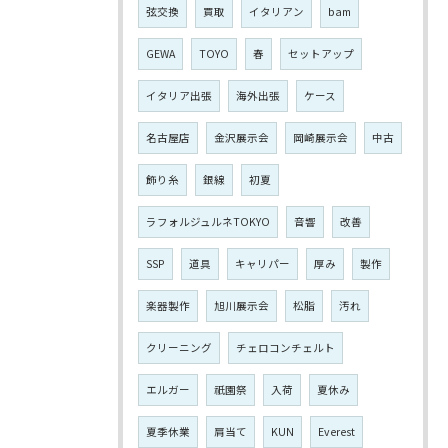
弦交換
買取
イタリアン
bam
GEWA
TOYO
春
セットアップ
イタリア出張
海外出張
ケース
名古屋店
金沢展示会
岡崎展示会
中古
飾り糸
銀線
初夏
ラフォルジュルネTOKYO
音響
改善
SSP
道具
キャリパー
厚み
製作
楽器製作
旭川展示会
松脂
汚れ
クリーニング
チェロコンチェルト
エルガー
祇園祭
入荷
夏休み
夏季休業
肩当て
KUN
Everest