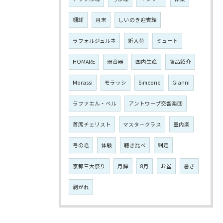
棚卸
月末
しいのき迎賓館
ラフォルジュルネ
新入荷
ミュート
HOMARE
弱音器
国内生産
商品紹介
Morassi
モラッシ
Simeone
Gianni
ラファエル・ベル
アントワープ交響楽団
首席チェリスト
マスタークラス
室内楽
弓の毛
体験
聴き比べ
網走
京都三大祭り
月鉾
8月
お盆
暑さ
剥がれ