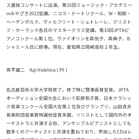
ス選抜コンサートに出演。第15回ミュージック・アカデミー
inみやざき2022受講。ニコラ・ドートリクール、W・和樹・
へーデンボルク、ヴィルフリート・シュトレーレ、クリスト
フ・ホーラック各氏のマスタークラス受講。第33回JPTAピ
アノコンクール第１位。ヴァイオリンを森悦子、森典子、B.
シャミール氏に師事。現在、愛知県立岡崎高校２年生。
秀平雄二 Yuji Hidehira ( Pf. )
名古屋芸術大学大学院修了。修了時に理事長賞受賞。JPTA
オーディション全国大会において荻原和子賞、日本クラシッ
ク音楽コンクール全国大会第１位及びグランプリ、山田貞夫
音楽財団音楽賞特選他受賞多数。ソリストとして国内外のオ
ーケストラと共演する他、アンサンブルピアニストとしても
数多くのアーティストと共演を重ねており、参加したCDはレ