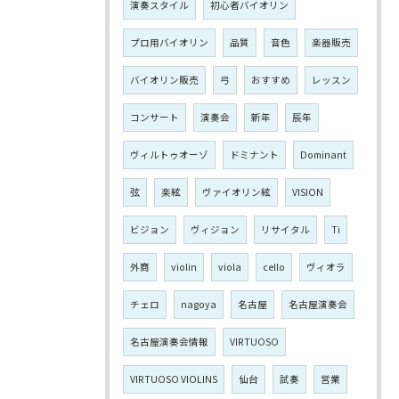
演奏スタイル
初心者バイオリン
プロ用バイオリン
品質
音色
楽器販売
バイオリン販売
弓
おすすめ
レッスン
コンサート
演奏会
新年
辰年
ヴィルトゥオーゾ
ドミナント
Dominant
弦
楽絃
ヴァイオリン絃
VISION
ビジョン
ヴィジョン
リサイタル
Ti
外商
violin
viola
cello
ヴィオラ
チェロ
nagoya
名古屋
名古屋演奏会
名古屋演奏会情報
VIRTUOSO
VIRTUOSO VIOLINS
仙台
試奏
営業