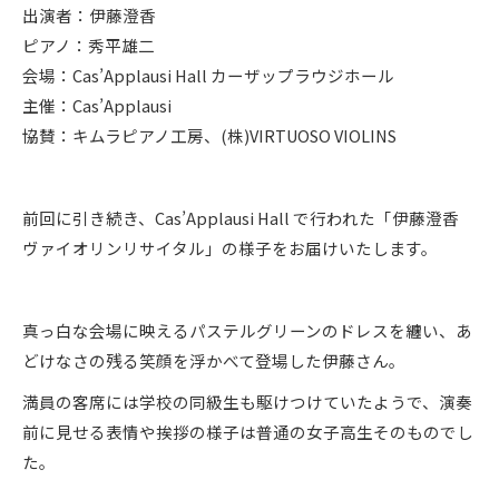
出演者：伊藤澄香
ピアノ：秀平雄二
会場：Cas’Applausi Hall カーザップラウジホール
主催：Cas’Applausi
協賛：キムラピアノ工房、(株)VIRTUOSO VIOLINS
前回に引き続き、Cas’Applausi Hall で行われた「伊藤澄香
ヴァイオリンリサイタル」の様子をお届けいたします。
真っ白な会場に映えるパステルグリーンのドレスを纏い、あ
どけなさの残る笑顔を浮かべて登場した伊藤さん。
満員の客席には学校の同級生も駆けつけていたようで、演奏
前に見せる表情や挨拶の様子は普通の女子高生そのものでし
た。