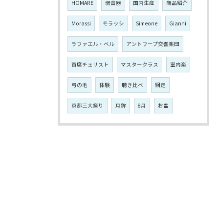
HOMARE
弱音器
国内生産
商品紹介
Morassi
モラッシ
Simeone
Gianni
ラファエル・ベル
アントワープ交響楽団
首席チェリスト
マスタークラス
室内楽
弓の毛
体験
聴き比べ
網走
京都三大祭り
月鉾
8月
お盆