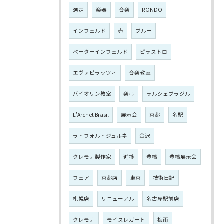
選定
楽器
音楽
RONDO
インフェルド
赤
ブルー
ペーターインフェルド
ピラストロ
エヴァピラッツィ
音楽教室
バイオリン教室
楽弓
ラルシェブラジル
L'Archet Brasil
展示会
京都
名駅
ラ・フォル・ジュルネ
金沢
クレモナ製作家
進捗
豊橋
豊橋展示会
フェア
京都店
東京
技術日記
札幌店
リニューアル
名古屋駅前店
クレモナ
モイスレガート
梅雨