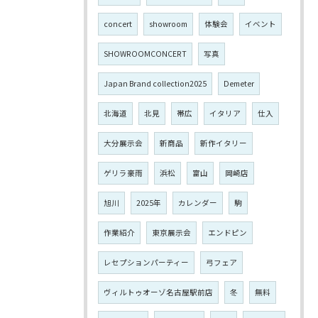
concert
showroom
体験会
イベント
SHOWROOMCONCERT
写真
Japan Brand collection2025
Demeter
北海道
北見
帯広
イタリア
仕入
大分展示会
新商品
新作イタリー
ゲリラ豪雨
浜松
富山
岡崎店
旭川
2025年
カレンダー
駒
作業紹介
東京展示会
エンドピン
レセプションパーティー
弓フェア
ヴィルトゥオーゾ名古屋駅前店
冬
無料