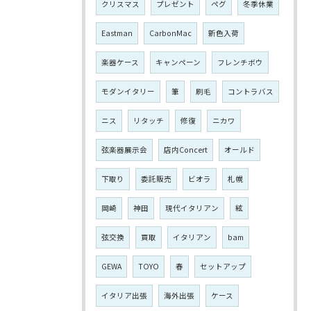
クリスマス
プレゼント
ペグ
冬季休業
Eastman
CarbonMac
新色入荷
楽器ケース
キャンペーン
フレンチボウ
モダンイタリー
筆
刷毛
コントラバス
ニス
リタッチ
修復
ニカワ
弦楽器展示会
店内Concert
オールド
下取り
委託販売
ビオラ
札幌
岡崎
神田
現代イタリアン
絃
弦交換
買取
イタリアン
bam
GEWA
TOYO
春
セットアップ
イタリア出張
海外出張
ケース