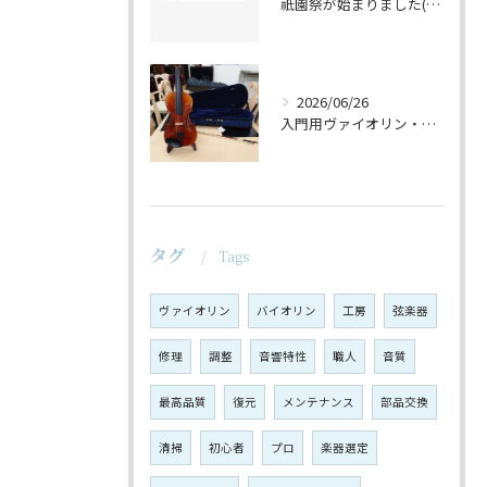
祇園祭が始まりました(^^♪
2026/06/26
入門用ヴァイオリン・セットの仕上げ♪
タグ
Tags
ヴァイオリン
バイオリン
工房
弦楽器
修理
調整
音響特性
職人
音質
最高品質
復元
メンテナンス
部品交換
清掃
初心者
プロ
楽器選定