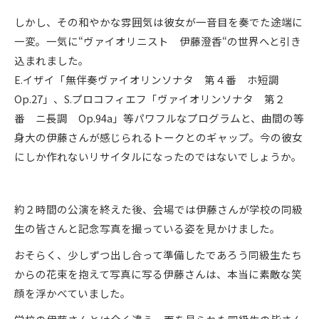
しかし、その和やかな雰囲気は彼女が一音目を奏でた途端に
一変。一気に“ヴァイオリニスト 伊藤澄香“の世界へと引き
込まれました。
E.イザイ「無伴奏ヴァイオリンソナタ 第４番 ホ短調
Op.27」、S.プロコフィエフ「ヴァイオリンソナタ 第２
番 ニ長調 Op.94a」等パワフルなプログラムと、曲間の等
身大の伊藤さんが感じられるトークとのギャップ。今の彼女
にしか作れないリサイタルになったのではないでしょうか。
約２時間の公演を終えた後、会場では伊藤さんが学校の同級
生の皆さんと記念写真を撮っている姿を見かけました。
おそらく、少しずつ出し合って準備したであろう同級生たち
からの花束を抱えて写真に写る伊藤さんは、本当に素敵な笑
顔を浮かべていました。