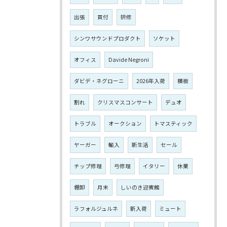
出張
買付
研修
シンワサウンドプロダクト
ソケット
オフィス
Davide Negroni
ダビデ・ネグローニ
2026年入荷
横板
割れ
クリスマスコンサート
デュオ
トラブル
オークション
トマスティック
ヤーガー
輸入
新生活
セール
チップ修理
弓修理
イタリー
休業
棚卸
月末
しいのき迎賓館
ラフォルジュルネ
新入荷
ミュート