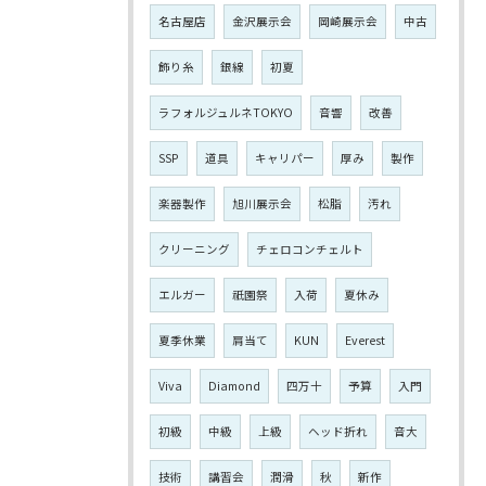
名古屋店
金沢展示会
岡崎展示会
中古
飾り糸
銀線
初夏
ラフォルジュルネTOKYO
音響
改善
SSP
道具
キャリパー
厚み
製作
楽器製作
旭川展示会
松脂
汚れ
クリーニング
チェロコンチェルト
エルガー
祇園祭
入荷
夏休み
夏季休業
肩当て
KUN
Everest
Viva
Diamond
四万十
予算
入門
初級
中級
上級
ヘッド折れ
音大
技術
講習会
潤滑
秋
新作