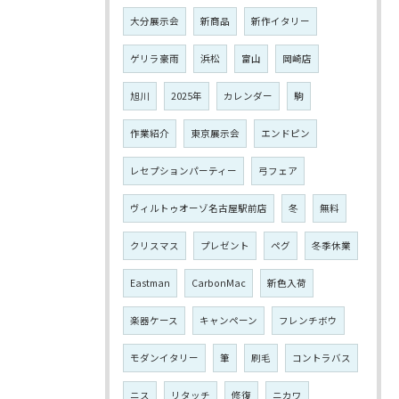
大分展示会
新商品
新作イタリー
ゲリラ豪雨
浜松
富山
岡崎店
旭川
2025年
カレンダー
駒
作業紹介
東京展示会
エンドピン
レセプションパーティー
弓フェア
ヴィルトゥオーゾ名古屋駅前店
冬
無料
クリスマス
プレゼント
ペグ
冬季休業
Eastman
CarbonMac
新色入荷
楽器ケース
キャンペーン
フレンチボウ
モダンイタリー
筆
刷毛
コントラバス
ニス
リタッチ
修復
ニカワ