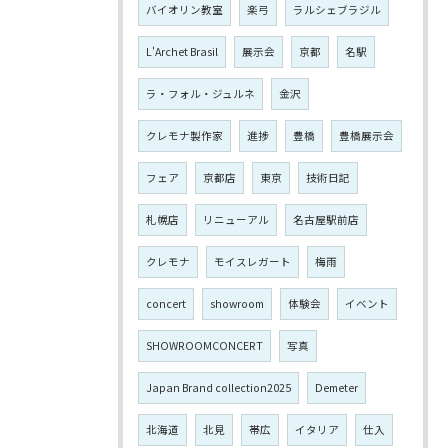
バイオリン教室
楽弓
ラルシェブラジル
L'Archet Brasil
展示会
京都
名駅
ラ・フォル・ジュルネ
金沢
クレモナ製作家
進捗
豊橋
豊橋展示会
フェア
京都店
東京
技術日記
札幌店
リニューアル
名古屋駅前店
クレモナ
モイスレガート
梅雨
concert
showroom
体験会
イベント
SHOWROOMCONCERT
写真
Japan Brand collection2025
Demeter
北海道
北見
帯広
イタリア
仕入