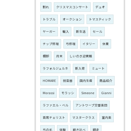
割れ
クリスマスコンサート
デュオ
トラブル
オークション
トマスティック
ヤーガー
輸入
新生活
セール
チップ修理
弓修理
イタリー
休業
棚卸
月末
しいのき迎賓館
ラフォルジュルネ
新入荷
ミュート
HOMARE
弱音器
国内生産
商品紹介
Morassi
モラッシ
Simeone
Gianni
ラファエル・ベル
アントワープ交響楽団
首席チェリスト
マスタークラス
室内楽
弓の毛
体験
聴き比べ
網走