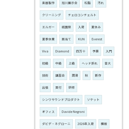
楽器製作
旭川展示会
松脂
汚れ
クリーニング
チェロコンチェルト
エルガー
祇園祭
入荷
夏休み
夏季休業
肩当て
KUN
Everest
Viva
Diamond
四万十
予算
入門
初級
中級
上級
ヘッド折れ
音大
技術
講習会
潤滑
秋
新作
出張
買付
研修
シンワサウンドプロダクト
ソケット
オフィス
Davide Negroni
ダビデ・ネグローニ
2026年入荷
横板