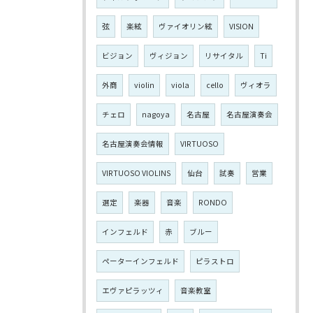
弦
楽絃
ヴァイオリン絃
VISION
ビジョン
ヴィジョン
リサイタル
Ti
外商
violin
viola
cello
ヴィオラ
チェロ
nagoya
名古屋
名古屋演奏会
名古屋演奏会情報
VIRTUOSO
VIRTUOSO VIOLINS
仙台
試奏
営業
選定
楽器
音楽
RONDO
インフェルド
赤
ブルー
ペーターインフェルド
ピラストロ
エヴァピラッツィ
音楽教室