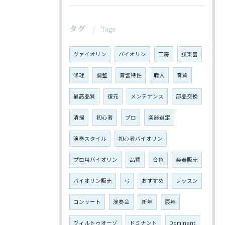
タグ
Tags
ヴァイオリン
バイオリン
工房
弦楽器
修理
調整
音響特性
職人
音質
最高品質
復元
メンテナンス
部品交換
清掃
初心者
プロ
楽器選定
演奏スタイル
初心者バイオリン
プロ用バイオリン
品質
音色
楽器販売
バイオリン販売
弓
おすすめ
レッスン
コンサート
演奏会
新年
辰年
ヴィルトゥオーゾ
ドミナント
Dominant