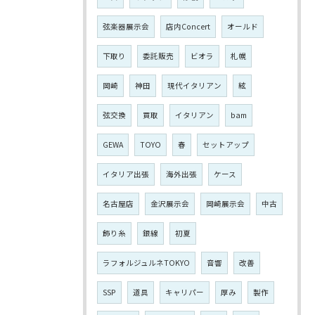
弦楽器展示会
店内Concert
オールド
下取り
委託販売
ビオラ
札幌
岡崎
神田
現代イタリアン
絃
弦交換
買取
イタリアン
bam
GEWA
TOYO
春
セットアップ
イタリア出張
海外出張
ケース
名古屋店
金沢展示会
岡崎展示会
中古
飾り糸
銀線
初夏
ラフォルジュルネTOKYO
音響
改善
SSP
道具
キャリパー
厚み
製作