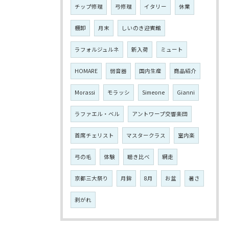
チップ修理
弓修理
イタリー
休業
棚卸
月末
しいのき迎賓館
ラフォルジュルネ
新入荷
ミュート
HOMARE
弱音器
国内生産
商品紹介
Morassi
モラッシ
Simeone
Gianni
ラファエル・ベル
アントワープ交響楽団
首席チェリスト
マスタークラス
室内楽
弓の毛
体験
聴き比べ
網走
京都三大祭り
月鉾
8月
お盆
暑さ
剥がれ