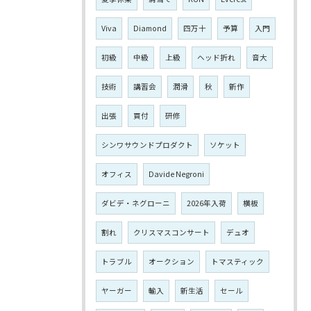
Viva
Diamond
四万十
予算
入門
初級
中級
上級
ヘッド折れ
音大
技術
講習会
潤滑
秋
新作
出張
買付
研修
シンワサウンドプロダクト
ソケット
オフィス
Davide Negroni
ダビデ・ネグローニ
2026年入荷
横板
割れ
クリスマスコンサート
デュオ
トラブル
オークション
トマスティック
ヤーガー
輸入
新生活
セール