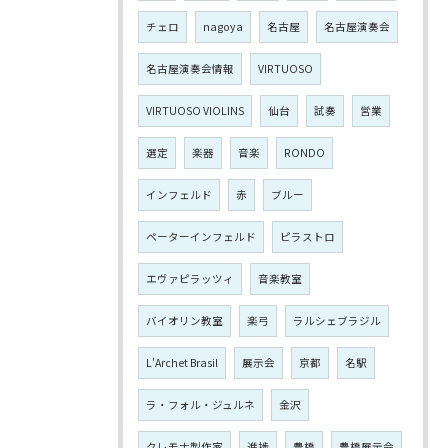
チェロ
nagoya
名古屋
名古屋演奏会
名古屋演奏会情報
VIRTUOSO
VIRTUOSO VIOLINS
仙台
試奏
営業
選定
楽器
音楽
RONDO
インフェルド
赤
ブルー
ペーターインフェルド
ピラストロ
エヴァピラッツィ
音楽教室
バイオリン教室
楽弓
ラルシェブラジル
L'Archet Brasil
展示会
京都
名駅
ラ・フォル・ジュルネ
金沢
クレモナ製作家
進捗
豊橋
豊橋展示会