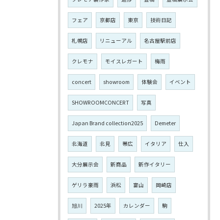
フェア
京都店
東京
技術日記
札幌店
リニューアル
名古屋駅前店
クレモナ
モイスレガート
梅雨
concert
showroom
体験会
イベント
SHOWROOMCONCERT
写真
Japan Brand collection2025
Demeter
北海道
北見
帯広
イタリア
仕入
大分展示会
新商品
新作イタリー
ゲリラ豪雨
浜松
富山
岡崎店
旭川
2025年
カレンダー
駒