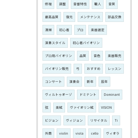
修理
調整
音響特性
職人
音質
最高品質
復元
メンテナンス
部品交換
清掃
初心者
プロ
楽器選定
演奏スタイル
初心者バイオリン
プロ用バイオリン
品質
音色
楽器販売
バイオリン販売
弓
おすすめ
レッスン
コンサート
演奏会
新年
辰年
ヴィルトゥオーゾ
ドミナント
Dominant
弦
楽絃
ヴァイオリン絃
VISION
ビジョン
ヴィジョン
リサイタル
Ti
外商
violin
viola
cello
ヴィオラ