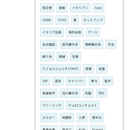
弦交換
買取
イタリアン
bam
GEWA
TOYO
春
セットアップ
イタリア出張
海外出張
ケース
名古屋店
金沢展示会
岡崎展示会
中古
飾り糸
銀線
初夏
ラフォルジュルネTOKYO
音響
改善
SSP
道具
キャリパー
厚み
製作
楽器製作
旭川展示会
松脂
汚れ
クリーニング
チェロコンチェルト
エルガー
祇園祭
入荷
夏休み
夏季休業
肩当て
KUN
Everest