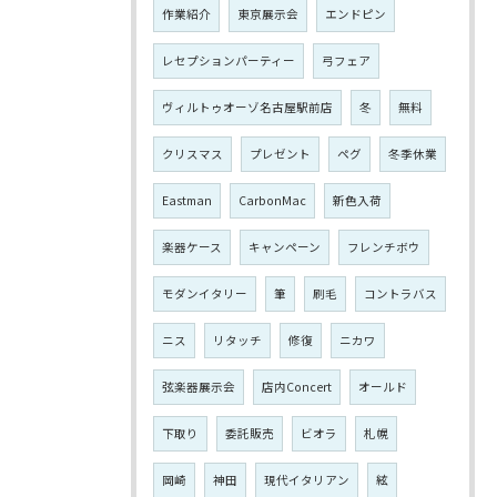
作業紹介
東京展示会
エンドピン
レセプションパーティー
弓フェア
ヴィルトゥオーゾ名古屋駅前店
冬
無料
クリスマス
プレゼント
ペグ
冬季休業
Eastman
CarbonMac
新色入荷
楽器ケース
キャンペーン
フレンチボウ
モダンイタリー
筆
刷毛
コントラバス
ニス
リタッチ
修復
ニカワ
弦楽器展示会
店内Concert
オールド
下取り
委託販売
ビオラ
札幌
岡崎
神田
現代イタリアン
絃