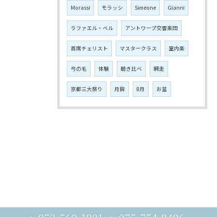
Morassi
モラッシ
Simeone
Gianni
ラファエル・ベル
アントワープ交響楽団
首席チェリスト
マスタークラス
室内楽
弓の毛
体験
聴き比べ
網走
京都三大祭り
月鉾
8月
お盆