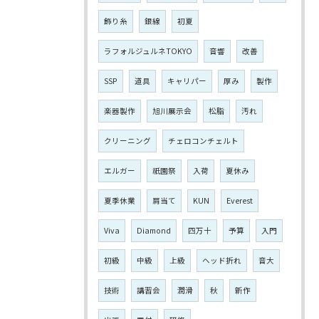
飾り糸
銀線
初夏
ラフォルジュルネTOKYO
音響
改善
SSP
道具
キャリパー
厚み
製作
楽器製作
旭川展示会
松脂
汚れ
クリーニング
チェロコンチェルト
エルガー
祇園祭
入荷
夏休み
夏季休業
肩当て
KUN
Everest
Viva
Diamond
四万十
予算
入門
初級
中級
上級
ヘッド折れ
音大
技術
講習会
潤滑
秋
新作