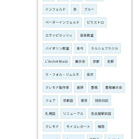
インフェルド
赤
ブルー
ペーターインフェルド
ピラストロ
エヴァピラッツィ
音楽教室
バイオリン教室
楽弓
ラルシェブラジル
L'Archet Brasil
展示会
京都
名駅
ラ・フォル・ジュルネ
金沢
クレモナ製作家
進捗
豊橋
豊橋展示会
フェア
京都店
東京
技術日記
札幌店
リニューアル
名古屋駅前店
クレモナ
モイスレガート
梅雨