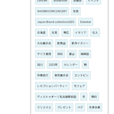
concert
showroom
体験会
イベント
SHOWROOMCONCERT
写真
Japan Brand collection2025
Demeter
北海道
北見
帯広
イタリア
仕入
大分展示会
新商品
新作イタリー
ゲリラ豪雨
浜松
富山
岡崎店
旭川
2025年
カレンダー
駒
作業紹介
東京展示会
エンドピン
レセプションパーティー
弓フェア
ヴィルトゥオーゾ名古屋駅前店
冬
無料
クリスマス
プレゼント
ペグ
冬季休業