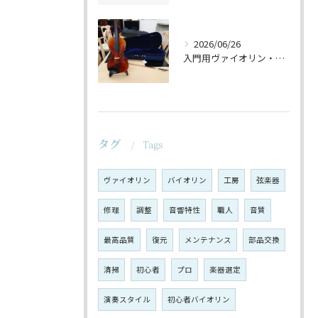
2026/06/26
入門用ヴァイオリン・セットの仕上げ♪
タグ
Tags
ヴァイオリン
バイオリン
工房
弦楽器
修理
調整
音響特性
職人
音質
最高品質
復元
メンテナンス
部品交換
清掃
初心者
プロ
楽器選定
演奏スタイル
初心者バイオリン