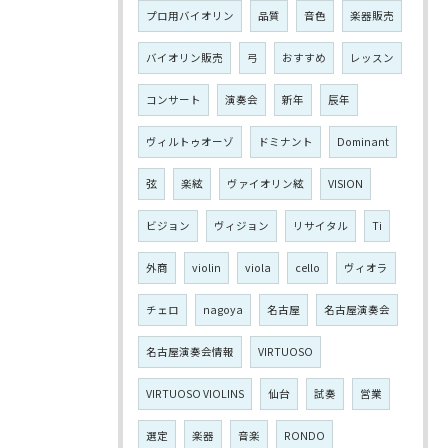
プロ用バイオリン
品質
音色
楽器販売
バイオリン販売
弓
おすすめ
レッスン
コンサート
演奏会
新年
辰年
ヴィルトゥオーゾ
ドミナント
Dominant
弦
楽絃
ヴァイオリン絃
VISION
ビジョン
ヴィジョン
リサイタル
Ti
外商
violin
viola
cello
ヴィオラ
チェロ
nagoya
名古屋
名古屋演奏会
名古屋演奏会情報
VIRTUOSO
VIRTUOSO VIOLINS
仙台
試奏
営業
選定
楽器
音楽
RONDO