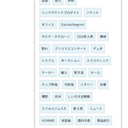
出張
買付
研修
シンワサウンドプロダクト
ソケット
オフィス
Davide Negroni
ダビデ・ネグローニ
2026年入荷
横板
割れ
クリスマスコンサート
デュオ
トラブル
オークション
トマスティック
ヤーガー
輸入
新生活
セール
チップ修理
弓修理
イタリー
休業
棚卸
月末
しいのき迎賓館
ラフォルジュルネ
新入荷
ミュート
HOMARE
弱音器
国内生産
商品紹介