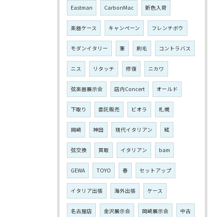
Eastman
CarbonMac
新色入荷
楽器ケース
キャンペーン
フレンチボウ
モダンイタリー
筆
刷毛
コントラバス
ニス
リタッチ
修復
ニカワ
弦楽器展示会
店内Concert
オールド
下取り
委託販売
ビオラ
札幌
岡崎
神田
現代イタリアン
絃
弦交換
買取
イタリアン
bam
GEWA
TOYO
春
セットアップ
イタリア出張
海外出張
ケース
名古屋店
金沢展示会
岡崎展示会
中古