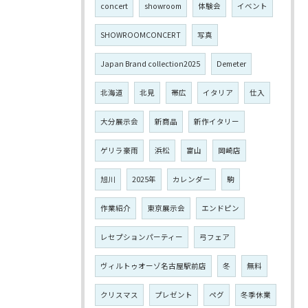
concert
showroom
体験会
イベント
SHOWROOMCONCERT
写真
Japan Brand collection2025
Demeter
北海道
北見
帯広
イタリア
仕入
大分展示会
新商品
新作イタリー
ゲリラ豪雨
浜松
富山
岡崎店
旭川
2025年
カレンダー
駒
作業紹介
東京展示会
エンドピン
レセプションパーティー
弓フェア
ヴィルトゥオーゾ名古屋駅前店
冬
無料
クリスマス
プレゼント
ペグ
冬季休業