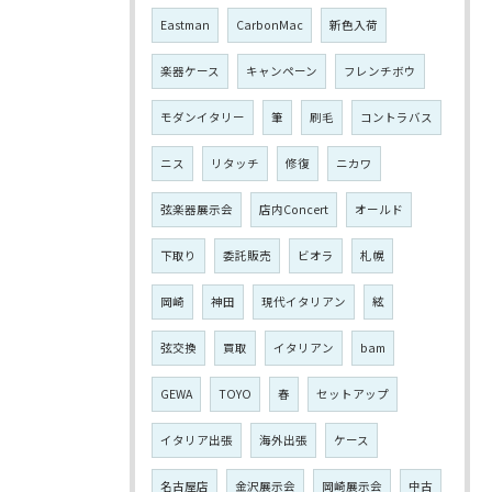
Eastman
CarbonMac
新色入荷
楽器ケース
キャンペーン
フレンチボウ
モダンイタリー
筆
刷毛
コントラバス
ニス
リタッチ
修復
ニカワ
弦楽器展示会
店内Concert
オールド
下取り
委託販売
ビオラ
札幌
岡崎
神田
現代イタリアン
絃
弦交換
買取
イタリアン
bam
GEWA
TOYO
春
セットアップ
イタリア出張
海外出張
ケース
名古屋店
金沢展示会
岡崎展示会
中古