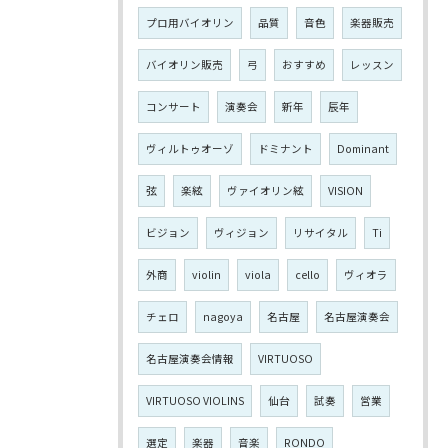
プロ用バイオリン
品質
音色
楽器販売
バイオリン販売
弓
おすすめ
レッスン
コンサート
演奏会
新年
辰年
ヴィルトゥオーゾ
ドミナント
Dominant
弦
楽絃
ヴァイオリン絃
VISION
ビジョン
ヴィジョン
リサイタル
Ti
外商
violin
viola
cello
ヴィオラ
チェロ
nagoya
名古屋
名古屋演奏会
名古屋演奏会情報
VIRTUOSO
VIRTUOSO VIOLINS
仙台
試奏
営業
選定
楽器
音楽
RONDO