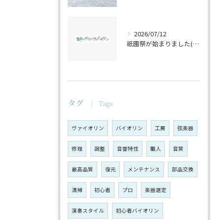
2026/07/12
祇園祭が始まりました(^^♪
タグ
Tags
ヴァイオリン
バイオリン
工房
弦楽器
修理
調整
音響特性
職人
音質
最高品質
復元
メンテナンス
部品交換
清掃
初心者
プロ
楽器選定
演奏スタイル
初心者バイオリン