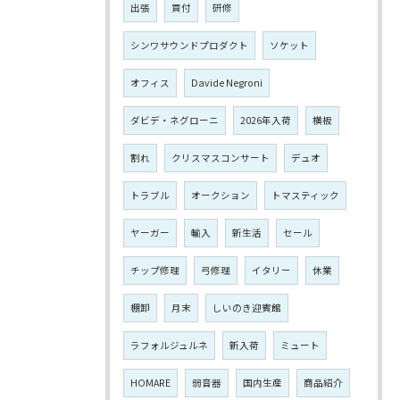
出張
買付
研修
シンワサウンドプロダクト
ソケット
オフィス
Davide Negroni
ダビデ・ネグローニ
2026年入荷
横板
割れ
クリスマスコンサート
デュオ
トラブル
オークション
トマスティック
ヤーガー
輸入
新生活
セール
チップ修理
弓修理
イタリー
休業
棚卸
月末
しいのき迎賓館
ラフォルジュルネ
新入荷
ミュート
HOMARE
弱音器
国内生産
商品紹介