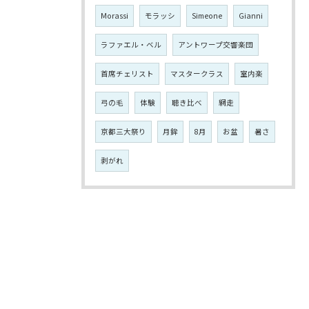
Morassi
モラッシ
Simeone
Gianni
ラファエル・ベル
アントワープ交響楽団
首席チェリスト
マスタークラス
室内楽
弓の毛
体験
聴き比べ
網走
京都三大祭り
月鉾
8月
お盆
暑さ
剥がれ