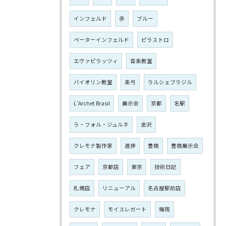
インフェルド
赤
ブルー
ペーターインフェルド
ピラストロ
エヴァピラッツィ
音楽教室
バイオリン教室
楽弓
ラルシェブラジル
L'Archet Brasil
展示会
京都
名駅
ラ・フォル・ジュルネ
金沢
クレモナ製作家
進捗
豊橋
豊橋展示会
フェア
京都店
東京
技術日記
札幌店
リニューアル
名古屋駅前店
クレモナ
モイスレガート
梅雨