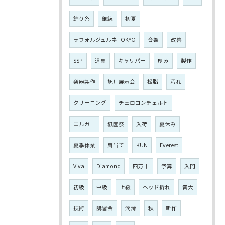
飾り糸
銀線
初夏
ラフォルジュルネTOKYO
音響
改善
SSP
道具
キャリパー
厚み
製作
楽器製作
旭川展示会
松脂
汚れ
クリーニング
チェロコンチェルト
エルガー
祇園祭
入荷
夏休み
夏季休業
肩当て
KUN
Everest
Viva
Diamond
四万十
予算
入門
初級
中級
上級
ヘッド折れ
音大
技術
講習会
潤滑
秋
新作