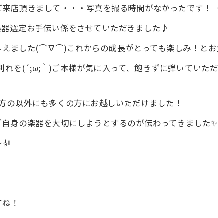
ご来店頂きまして・・・写真を撮る時間がなかったです！
楽器選定お手伝い係をさせていただきました♪
がみえました(⌒∇⌒)これからの成長がとっても楽しみ！と
別れを(´;ω;｀)ご本様が気に入って、飽きずに弾いてい
の方の以外にも多くの方にお越しいただけました！
ご自身の楽器を大切にしようとするのが伝わってきました✨
🎻
すね！