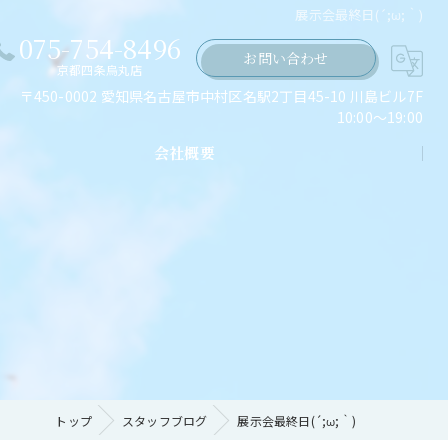
展示会最終日(´;ω;｀)
075-754-8496
お問い合わせ
京都四条烏丸店
〒450-0002 愛知県名古屋市中村区名駅2丁目45-10 川島ビル7F
10:00～19:00
会社概要
ちの願い
トップ
スタッフブログ
展示会最終日(´;ω;｀)