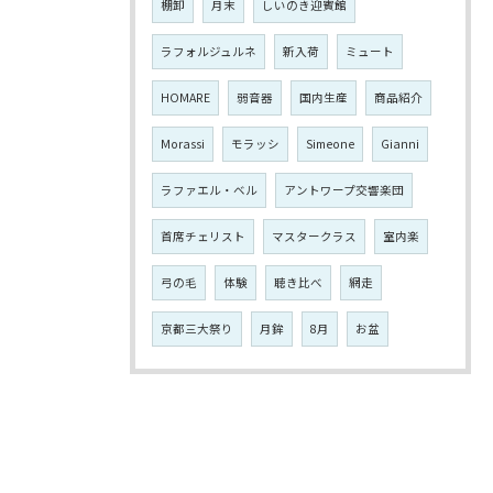
棚卸
月末
しいのき迎賓館
ラフォルジュルネ
新入荷
ミュート
HOMARE
弱音器
国内生産
商品紹介
Morassi
モラッシ
Simeone
Gianni
ラファエル・ベル
アントワープ交響楽団
首席チェリスト
マスタークラス
室内楽
弓の毛
体験
聴き比べ
網走
京都三大祭り
月鉾
8月
お盆