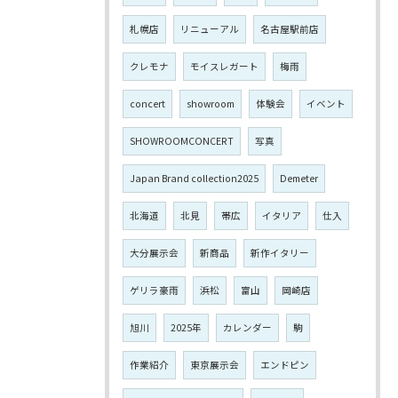
札幌店
リニューアル
名古屋駅前店
クレモナ
モイスレガート
梅雨
concert
showroom
体験会
イベント
SHOWROOMCONCERT
写真
Japan Brand collection2025
Demeter
北海道
北見
帯広
イタリア
仕入
大分展示会
新商品
新作イタリー
ゲリラ豪雨
浜松
富山
岡崎店
旭川
2025年
カレンダー
駒
作業紹介
東京展示会
エンドピン