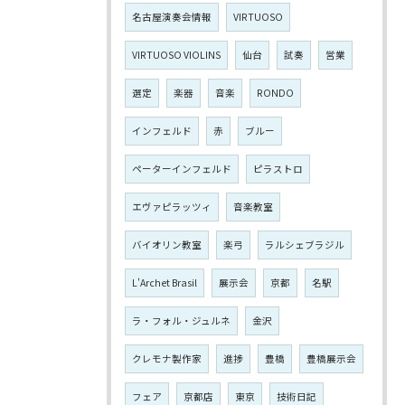
名古屋演奏会情報
VIRTUOSO
VIRTUOSO VIOLINS
仙台
試奏
営業
選定
楽器
音楽
RONDO
インフェルド
赤
ブルー
ペーターインフェルド
ピラストロ
エヴァピラッツィ
音楽教室
バイオリン教室
楽弓
ラルシェブラジル
L'Archet Brasil
展示会
京都
名駅
ラ・フォル・ジュルネ
金沢
クレモナ製作家
進捗
豊橋
豊橋展示会
フェア
京都店
東京
技術日記