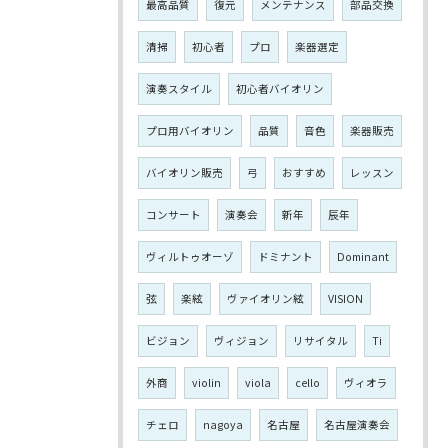
最高品質
復元
メンテナンス
部品交換
清掃
初心者
プロ
楽器選定
演奏スタイル
初心者バイオリン
プロ用バイオリン
品質
音色
楽器販売
バイオリン販売
弓
おすすめ
レッスン
コンサート
演奏会
新年
辰年
ヴィルトゥオーゾ
ドミナント
Dominant
弦
楽絃
ヴァイオリン絃
VISION
ビジョン
ヴィジョン
リサイタル
Ti
外商
violin
viola
cello
ヴィオラ
チェロ
nagoya
名古屋
名古屋演奏会