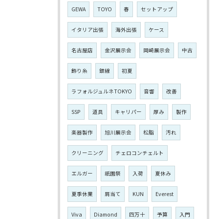
GEWA
TOYO
春
セットアップ
イタリア出張
海外出張
ケース
名古屋店
金沢展示会
岡崎展示会
中古
飾り糸
銀線
初夏
ラフォルジュルネTOKYO
音響
改善
SSP
道具
キャリパー
厚み
製作
楽器製作
旭川展示会
松脂
汚れ
クリーニング
チェロコンチェルト
エルガー
祇園祭
入荷
夏休み
夏季休業
肩当て
KUN
Everest
Viva
Diamond
四万十
予算
入門