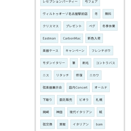
レセプションパーティー
弓フェア
ヴィルトゥオーゾ名古屋駅前店
冬
無料
クリスマス
プレゼント
ペグ
冬季休業
Eastman
CarbonMac
新色入荷
楽器ケース
キャンペーン
フレンチボウ
モダンイタリー
筆
刷毛
コントラバス
ニス
リタッチ
修復
ニカワ
弦楽器展示会
店内Concert
オールド
下取り
委託販売
ビオラ
札幌
岡崎
神田
現代イタリアン
絃
弦交換
買取
イタリアン
bam