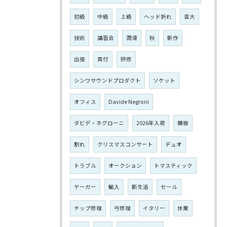
初級
中級
上級
ヘッド折れ
音大
技術
講習会
潤滑
秋
新作
出張
買付
研修
シンワサウンドプロダクト
ソケット
オフィス
Davide Negroni
ダビデ・ネグローニ
2026年入荷
横板
割れ
クリスマスコンサート
デュオ
トラブル
オークション
トマスティック
ヤーガー
輸入
新生活
セール
チップ修理
弓修理
イタリー
休業