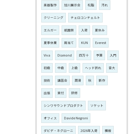
楽器製作
旭川展示会
松脂
汚れ
クリーニング
チェロコンチェルト
エルガー
祇園祭
入荷
夏休み
夏季休業
肩当て
KUN
Everest
Viva
Diamond
四万十
予算
入門
初級
中級
上級
ヘッド折れ
音大
技術
講習会
潤滑
秋
新作
出張
買付
研修
シンワサウンドプロダクト
ソケット
オフィス
Davide Negroni
ダビデ・ネグローニ
2026年入荷
横板