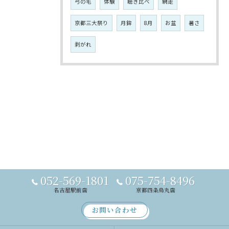
弓の毛
体験
聴き比べ
網走
京都三大祭り
月鉾
8月
お盆
暑さ
剥がれ
052-569-1801
075-754-8496
名古屋駅前店
京都四条烏丸店
お問い合わせ