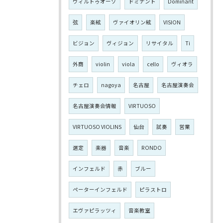
ヴィルトゥオーゾ
ドミナント
Dominant
弦
楽絃
ヴァイオリン絃
VISION
ビジョン
ヴィジョン
リサイタル
Ti
外商
violin
viola
cello
ヴィオラ
チェロ
nagoya
名古屋
名古屋演奏会
名古屋演奏会情報
VIRTUOSO
VIRTUOSO VIOLINS
仙台
試奏
営業
選定
楽器
音楽
RONDO
インフェルド
赤
ブルー
ペーターインフェルド
ピラストロ
エヴァピラッツィ
音楽教室