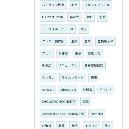
バイオリン教室
楽弓
ラルシェブラジル
L'Archet Brasil
展示会
京都
名駅
ラ・フォル・ジュルネ
金沢
クレモナ製作家
進捗
豊橋
豊橋展示会
フェア
京都店
東京
技術日記
札幌店
リニューアル
名古屋駅前店
クレモナ
モイスレガート
梅雨
concert
showroom
体験会
イベント
SHOWROOMCONCERT
写真
Japan Brand collection2025
Demeter
北海道
北見
帯広
イタリア
仕入