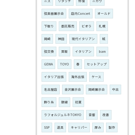
ニス
リタッチ
修復
ニカワ
弦楽器展示会
店内Concert
オールド
下取り
委託販売
ビオラ
札幌
岡崎
神田
現代イタリアン
絃
弦交換
買取
イタリアン
bam
GEWA
TOYO
春
セットアップ
イタリア出張
海外出張
ケース
名古屋店
金沢展示会
岡崎展示会
中古
飾り糸
銀線
初夏
ラフォルジュルネTOKYO
音響
改善
SSP
道具
キャリパー
厚み
製作