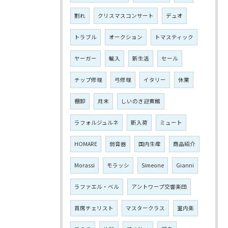
割れ
クリスマスコンサート
デュオ
トラブル
オークション
トマスティック
ヤーガー
輸入
新生活
セール
チップ修理
弓修理
イタリー
休業
棚卸
月末
しいのき迎賓館
ラフォルジュルネ
新入荷
ミュート
HOMARE
弱音器
国内生産
商品紹介
Morassi
モラッシ
Simeone
Gianni
ラファエル・ベル
アントワープ交響楽団
首席チェリスト
マスタークラス
室内楽