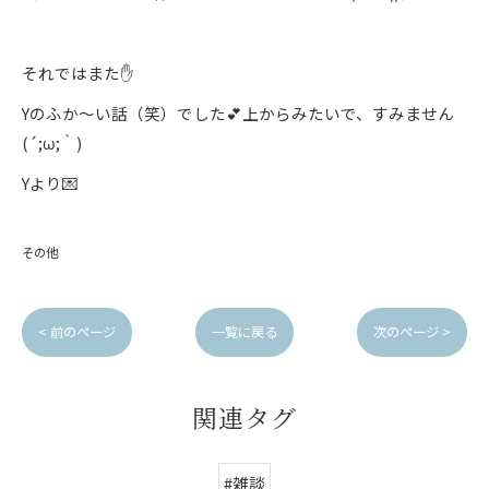
それではまた✋
Yのふか～い話（笑）でした💕上からみたいで、すみません
(´;ω;｀)
Yより💌
その他
< 前のページ
一覧に戻る
次のページ >
関連タグ
#雑談