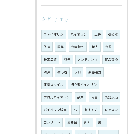
タグ
Tags
ヴァイオリン
バイオリン
工房
弦楽器
修理
調整
音響特性
職人
音質
最高品質
復元
メンテナンス
部品交換
清掃
初心者
プロ
楽器選定
演奏スタイル
初心者バイオリン
プロ用バイオリン
品質
音色
楽器販売
バイオリン販売
弓
おすすめ
レッスン
コンサート
演奏会
新年
辰年