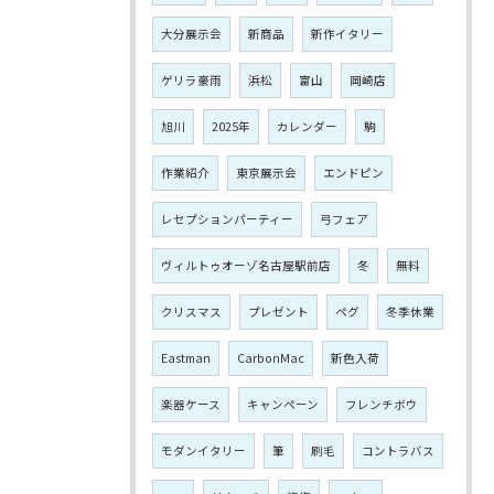
大分展示会
新商品
新作イタリー
ゲリラ豪雨
浜松
富山
岡崎店
旭川
2025年
カレンダー
駒
作業紹介
東京展示会
エンドピン
レセプションパーティー
弓フェア
ヴィルトゥオーゾ名古屋駅前店
冬
無料
クリスマス
プレゼント
ペグ
冬季休業
Eastman
CarbonMac
新色入荷
楽器ケース
キャンペーン
フレンチボウ
モダンイタリー
筆
刷毛
コントラバス