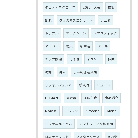
ダビデ・ネグローニ
2026年入荷
横板
割れ
クリスマスコンサート
デュオ
トラブル
オークション
トマスティック
ヤーガー
輸入
新生活
セール
チップ修理
弓修理
イタリー
休業
棚卸
月末
しいのき迎賓館
ラフォルジュルネ
新入荷
ミュート
HOMARE
弱音器
国内生産
商品紹介
Morassi
モラッシ
Simeone
Gianni
ラファエル・ベル
アントワープ交響楽団
首席チェリスト
マスタークラス
室内楽