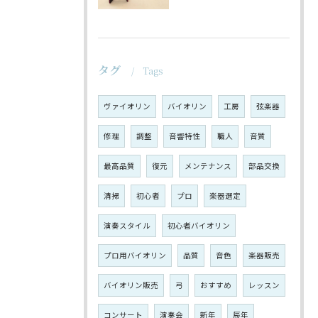
タグ
Tags
ヴァイオリン
バイオリン
工房
弦楽器
修理
調整
音響特性
職人
音質
最高品質
復元
メンテナンス
部品交換
清掃
初心者
プロ
楽器選定
演奏スタイル
初心者バイオリン
プロ用バイオリン
品質
音色
楽器販売
バイオリン販売
弓
おすすめ
レッスン
コンサート
演奏会
新年
辰年