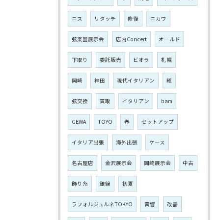
ニス
リタッチ
修復
ニカワ
弦楽器展示会
店内Concert
オールド
下取り
委託販売
ビオラ
札幌
岡崎
神田
現代イタリアン
絃
弦交換
買取
イタリアン
bam
GEWA
TOYO
春
セットアップ
イタリア出張
海外出張
ケース
名古屋店
金沢展示会
岡崎展示会
中古
飾り糸
銀線
初夏
ラフォルジュルネTOKYO
音響
改善