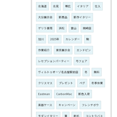
北海道
北見
帯広
イタリア
仕入
大分展示会
新商品
新作イタリー
ゲリラ豪雨
浜松
富山
岡崎店
旭川
2025年
カレンダー
駒
作業紹介
東京展示会
エンドピン
レセプションパーティー
弓フェア
ヴィルトゥオーゾ名古屋駅前店
冬
無料
クリスマス
プレゼント
ペグ
冬季休業
Eastman
CarbonMac
新色入荷
楽器ケース
キャンペーン
フレンチボウ
モダンイタリー
筆
刷毛
コントラバス