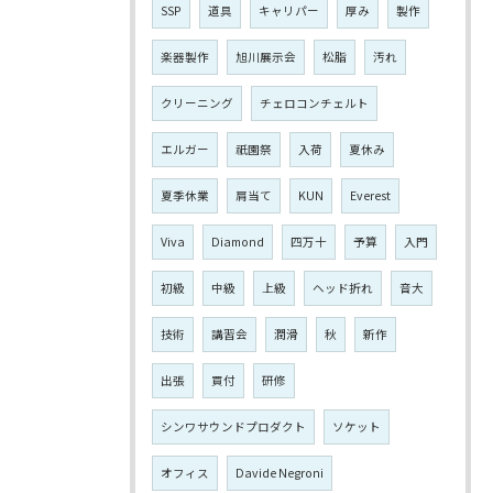
SSP
道具
キャリパー
厚み
製作
楽器製作
旭川展示会
松脂
汚れ
クリーニング
チェロコンチェルト
エルガー
祇園祭
入荷
夏休み
夏季休業
肩当て
KUN
Everest
Viva
Diamond
四万十
予算
入門
初級
中級
上級
ヘッド折れ
音大
技術
講習会
潤滑
秋
新作
出張
買付
研修
シンワサウンドプロダクト
ソケット
オフィス
Davide Negroni