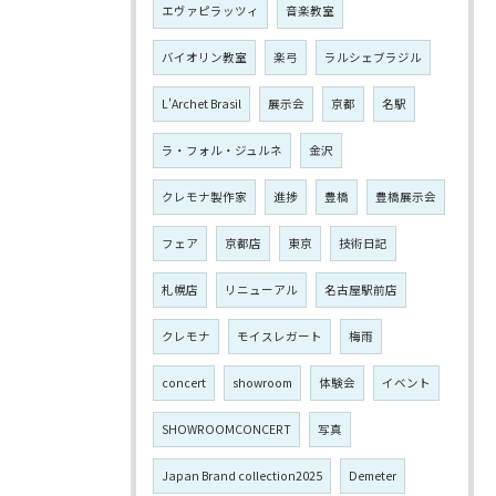
エヴァピラッツィ
音楽教室
バイオリン教室
楽弓
ラルシェブラジル
L'Archet Brasil
展示会
京都
名駅
ラ・フォル・ジュルネ
金沢
クレモナ製作家
進捗
豊橋
豊橋展示会
フェア
京都店
東京
技術日記
札幌店
リニューアル
名古屋駅前店
クレモナ
モイスレガート
梅雨
concert
showroom
体験会
イベント
SHOWROOMCONCERT
写真
Japan Brand collection2025
Demeter