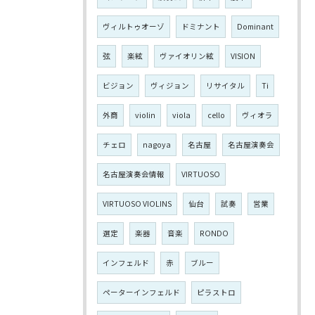
ヴィルトゥオーゾ
ドミナント
Dominant
弦
楽絃
ヴァイオリン絃
VISION
ビジョン
ヴィジョン
リサイタル
Ti
外商
violin
viola
cello
ヴィオラ
チェロ
nagoya
名古屋
名古屋演奏会
名古屋演奏会情報
VIRTUOSO
VIRTUOSO VIOLINS
仙台
試奏
営業
選定
楽器
音楽
RONDO
インフェルド
赤
ブルー
ペーターインフェルド
ピラストロ