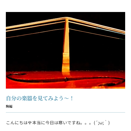
自分の楽器を見てみよう～！
駒編
こんにちは🌹本当に今日は寒いですね。。。(´;ω;｀)