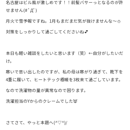
名古屋はビル風が激しめです！！前髪バサーっとなるのが許
せません(# ﾟДﾟ)
月火で雪予報ですね。1月もまだまだ気が抜けませんな～⛄
対策をしっかりして過ごしてくださいね💕
本日も軽い雑談をしたいと思います（笑）←自分がしたいだ
け。
寒いで思い出したのですが、私の母は寒がり過ぎて、靴下を
4重に履いて、ヒートテック極暖を3枚来て過ごしています。
なので洗濯物の量が異常なので困ります。
洗濯担当のYからのクレームでした👿
さてさて、やっと本題へ(^▽^)/