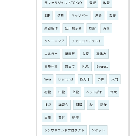
ラフォルジュルネTOKYO
音響
改善
SSP
道具
キャリパー
厚み
製作
楽器製作
旭川展示会
松脂
汚れ
クリーニング
チェロコンチェルト
エルガー
祇園祭
入荷
夏休み
夏季休業
肩当て
KUN
Everest
Viva
Diamond
四万十
予算
入門
初級
中級
上級
ヘッド折れ
音大
技術
講習会
潤滑
秋
新作
出張
買付
研修
シンワサウンドプロダクト
ソケット