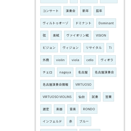
コンサート
演奏会
新年
辰年
ヴィルトゥオーゾ
ドミナント
Dominant
弦
楽絃
ヴァイオリン絃
VISION
ビジョン
ヴィジョン
リサイタル
Ti
外商
violin
viola
cello
ヴィオラ
チェロ
nagoya
名古屋
名古屋演奏会
名古屋演奏会情報
VIRTUOSO
VIRTUOSO VIOLINS
仙台
試奏
営業
選定
楽器
音楽
RONDO
インフェルド
赤
ブルー