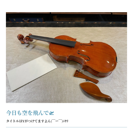
今日も空を飛んで🛫
タイトルはYがつけてますよん(￣ー￣)ﾆﾔﾘ