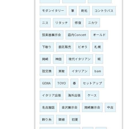
モダンイタリー
筆
刷毛
コントラバス
ニス
リタッチ
修復
ニカワ
弦楽器展示会
店内Concert
オールド
下取り
委託販売
ビオラ
札幌
岡崎
神田
現代イタリアン
絃
弦交換
買取
イタリアン
bam
GEWA
TOYO
春
セットアップ
イタリア出張
海外出張
ケース
名古屋店
金沢展示会
岡崎展示会
中古
飾り糸
銀線
初夏