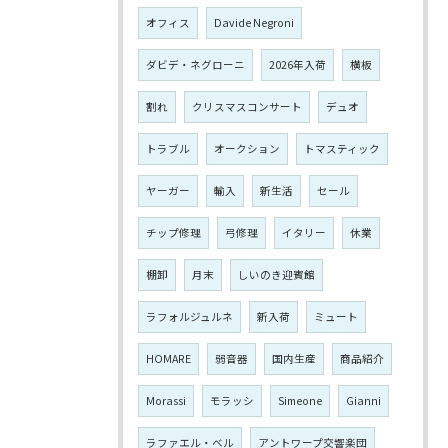
オフィス
Davide Negroni
ダビデ・ネグローニ
2026年入荷
横板
割れ
クリスマスコンサート
デュオ
トラブル
オークション
トマスティック
ヤーガー
輸入
新生活
セール
チップ修理
弓修理
イタリー
休業
棚卸
月末
しいのき迎賓館
ラフォルジュルネ
新入荷
ミュート
HOMARE
弱音器
国内生産
商品紹介
Morassi
モラッシ
Simeone
Gianni
ラファエル・ベル
アントワープ交響楽団