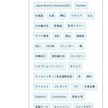
Japan Brand collection2025
Demeter
北海道
北見
帯広
イタリア
仕入
大分展示会
新商品
新作イタリー
ゲリラ豪雨
浜松
富山
岡崎店
旭川
2025年
カレンダー
駒
作業紹介
東京展示会
エンドピン
レセプションパーティー
弓フェア
ヴィルトゥオーゾ名古屋駅前店
冬
無料
クリスマス
プレゼント
ペグ
冬季休業
Eastman
CarbonMac
新色入荷
楽器ケース
キャンペーン
フレンチボウ