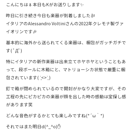
こんにちは🌷本日もKがお送りします✨
昨日に引き続き今日も楽器が到着しました🎻
イタリアのAlessandro Voltiniさんの2022年クレモナ製ヴァ
イオリンです🎉
基本的に海外から送られてくる楽器は、梱包がガッチガチで
す( ﾟДﾟ)
特にイタリアの新作楽器は出来立てホヤホヤということもあ
って、段ボールに木箱にと、マトリョーシカ状態で厳重に梱
包されています( ˊ̱˂˃ˋ̱ )
釘で箱が閉められているので開封がかなり大変ですが、その
工程の先にピカピカの楽器が顔を出した時の感動は宝探し感
があります笑
どんな音色がするかとても楽しみですね(*´ω｀*)
それではまた明日d(^_^o)✋