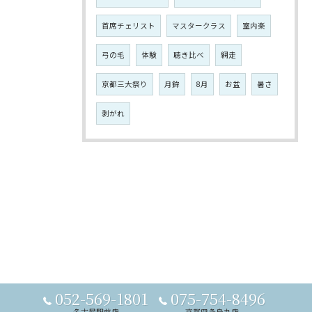
首席チェリスト
マスタークラス
室内楽
弓の毛
体験
聴き比べ
網走
京都三大祭り
月鉾
8月
お盆
暑さ
剥がれ
052-569-1801
075-754-8496
名古屋駅前店
京都四条烏丸店