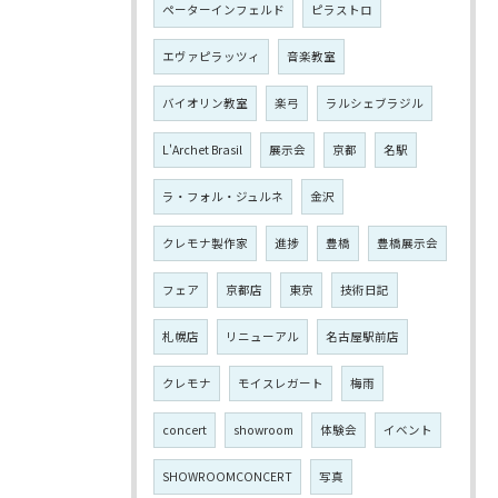
ペーターインフェルド
ピラストロ
エヴァピラッツィ
音楽教室
バイオリン教室
楽弓
ラルシェブラジル
L'Archet Brasil
展示会
京都
名駅
ラ・フォル・ジュルネ
金沢
クレモナ製作家
進捗
豊橋
豊橋展示会
フェア
京都店
東京
技術日記
札幌店
リニューアル
名古屋駅前店
クレモナ
モイスレガート
梅雨
concert
showroom
体験会
イベント
SHOWROOMCONCERT
写真