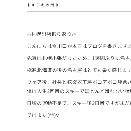
ドキドキの滑り
⛄札幌出張振り返り⛄
こんにちは🌼川口が本日はブログを書きますよ(
先週は札幌出張だったため、1週間ぶりに名古
極寒北海道の後の名古屋はとても暑く感じます(´
フェア後、社長と弦楽器工房ポコアポコ坪倉さ
僕は人生2回目のスキーでほとんど滑れない状態
日頃の運動不足で、スキー後3日目ですが未だ
ではまた(^^)v