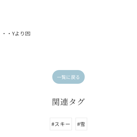
・・Yより💌
一覧に戻る
関連タグ
#スキー
#雪