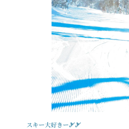
スキー大好きー🎿🎿