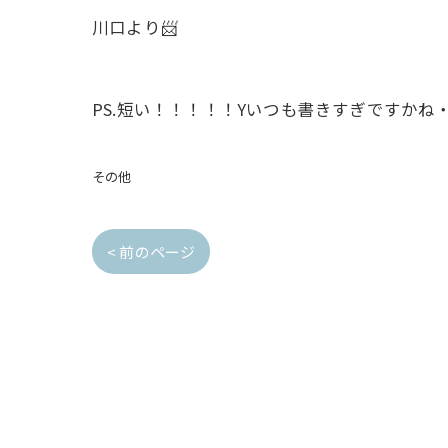
川口より📨
PS.短い！！！！！Yいつも書きすぎですかね・
その他
< 前のページ