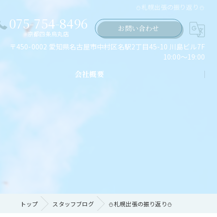
⛄札幌出張の振り返り⛄
075-754-8496
お問い合わせ
京都四条烏丸店
〒450-0002 愛知県名古屋市中村区名駅2丁目45-10 川島ビル7F
10:00～19:00
会社概要
ちの願い
トップ
スタッフブログ
⛄札幌出張の振り返り⛄