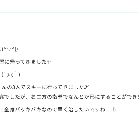
^▽^)/
屋に帰ってきました✨
;ω;｀)
んの3人でスキーに行ってきました🎿
でしたが、お二方の指導でなんとか形にすることができました｡
に全身バッキバキなので早く治したいですね-_-b