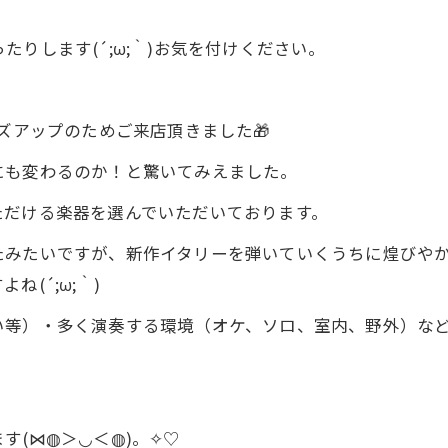
りします(´;ω;｀)お気を付けください。
ズアップのためご来店頂きました🎁
にも変わるのか！と驚いてみえました。
ただける楽器を選んでいただいております。
みたいですが、新作イタリーを弾いていくうちに煌びやかさ
(´;ω;｀)
い等）・多く演奏する環境（オケ、ソロ、室内、野外）な
す(⋈◍＞◡＜◍)。✧♡