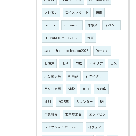
クレモナ
モイスレガート
梅雨
concert
showroom
体験会
イベント
SHOWROOMCONCERT
写真
Japan Brand collection2025
Demeter
北海道
北見
帯広
イタリア
仕入
大分展示会
新商品
新作イタリー
ゲリラ豪雨
浜松
富山
岡崎店
旭川
2025年
カレンダー
駒
作業紹介
東京展示会
エンドピン
レセプションパーティー
弓フェア