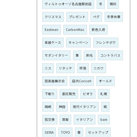
ヴィルトゥオーゾ名古屋駅前店
冬
無料
クリスマス
プレゼント
ペグ
冬季休業
Eastman
CarbonMac
新色入荷
楽器ケース
キャンペーン
フレンチボウ
モダンイタリー
筆
刷毛
コントラバス
ニス
リタッチ
修復
ニカワ
弦楽器展示会
店内Concert
オールド
下取り
委託販売
ビオラ
札幌
岡崎
神田
現代イタリアン
絃
弦交換
買取
イタリアン
bam
GEWA
TOYO
春
セットアップ