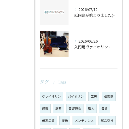
2026/07/12
祇園祭が始まりました(^^♪
2026/06/26
入門用ヴァイオリン・セットの仕上げ♪
タグ
Tags
ヴァイオリン
バイオリン
工房
弦楽器
修理
調整
音響特性
職人
音質
最高品質
復元
メンテナンス
部品交換