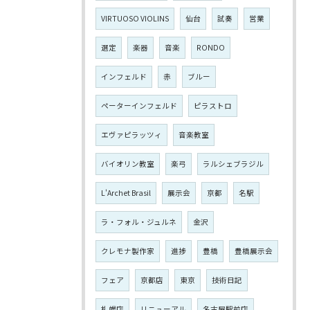
VIRTUOSO VIOLINS
仙台
試奏
営業
選定
楽器
音楽
RONDO
インフェルド
赤
ブルー
ペーターインフェルド
ピラストロ
エヴァピラッツィ
音楽教室
バイオリン教室
楽弓
ラルシェブラジル
L'Archet Brasil
展示会
京都
名駅
ラ・フォル・ジュルネ
金沢
クレモナ製作家
進捗
豊橋
豊橋展示会
フェア
京都店
東京
技術日記
札幌店
リニューアル
名古屋駅前店