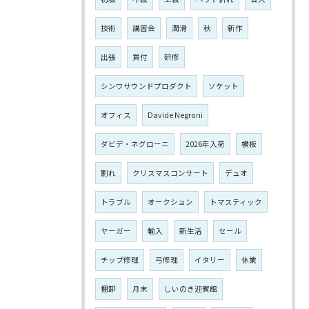
技術
講習会
潤滑
秋
新作
出張
買付
研修
シンワサウンドプロダクト
ソケット
オフィス
Davide Negroni
ダビデ・ネグローニ
2026年入荷
横板
割れ
クリスマスコンサート
デュオ
トラブル
オークション
トマスティック
ヤーガー
輸入
新生活
セール
チップ修理
弓修理
イタリー
休業
棚卸
月末
しいのき迎賓館