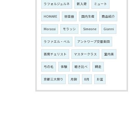
ラフォルジュルネ
新入荷
ミュート
HOMARE
弱音器
国内生産
商品紹介
Morassi
モラッシ
Simeone
Gianni
ラファエル・ベル
アントワープ交響楽団
首席チェリスト
マスタークラス
室内楽
弓の毛
体験
聴き比べ
網走
京都三大祭り
月鉾
8月
お盆