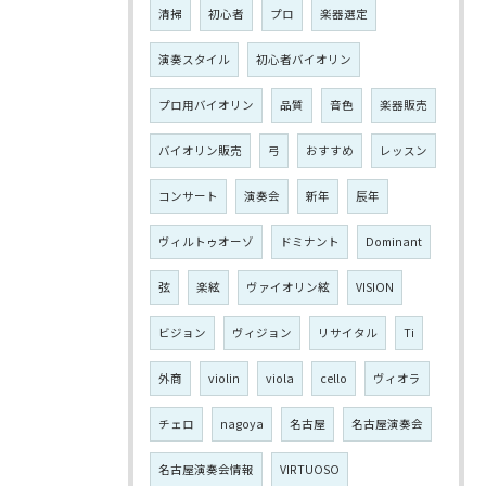
清掃
初心者
プロ
楽器選定
演奏スタイル
初心者バイオリン
プロ用バイオリン
品質
音色
楽器販売
バイオリン販売
弓
おすすめ
レッスン
コンサート
演奏会
新年
辰年
ヴィルトゥオーゾ
ドミナント
Dominant
弦
楽絃
ヴァイオリン絃
VISION
ビジョン
ヴィジョン
リサイタル
Ti
外商
violin
viola
cello
ヴィオラ
チェロ
nagoya
名古屋
名古屋演奏会
名古屋演奏会情報
VIRTUOSO