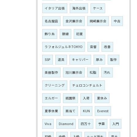
イタリア出張
海外出張
ケース
名古屋店
金沢展示会
岡崎展示会
中古
飾り糸
銀線
初夏
ラフォルジュルネTOKYO
音響
改善
SSP
道具
キャリパー
厚み
製作
楽器製作
旭川展示会
松脂
汚れ
クリーニング
チェロコンチェルト
エルガー
祇園祭
入荷
夏休み
夏季休業
肩当て
KUN
Everest
Viva
Diamond
四万十
予算
入門
初級
中級
上級
ヘッド折れ
音大