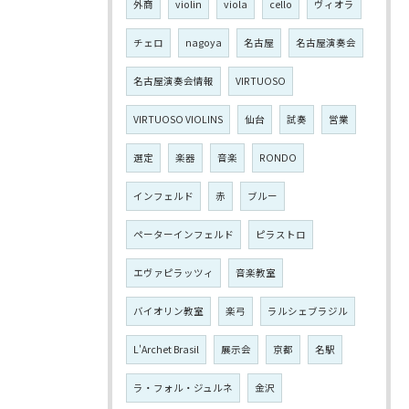
外商
violin
viola
cello
ヴィオラ
チェロ
nagoya
名古屋
名古屋演奏会
名古屋演奏会情報
VIRTUOSO
VIRTUOSO VIOLINS
仙台
試奏
営業
選定
楽器
音楽
RONDO
インフェルド
赤
ブルー
ペーターインフェルド
ピラストロ
エヴァピラッツィ
音楽教室
バイオリン教室
楽弓
ラルシェブラジル
L'Archet Brasil
展示会
京都
名駅
ラ・フォル・ジュルネ
金沢