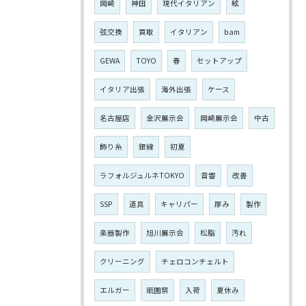
岡崎
神田
現代イタリアン
絃
弦交換
買取
イタリアン
bam
GEWA
TOYO
春
セットアップ
イタリア出張
海外出張
ケース
名古屋店
金沢展示会
岡崎展示会
中古
飾り糸
銀線
初夏
ラフォルジュルネTOKYO
音響
改善
SSP
道具
キャリパー
厚み
製作
楽器製作
旭川展示会
松脂
汚れ
クリーニング
チェロコンチェルト
エルガー
祇園祭
入荷
夏休み