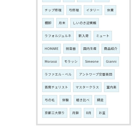
チップ修理
弓修理
イタリー
休業
棚卸
月末
しいのき迎賓館
ラフォルジュルネ
新入荷
ミュート
HOMARE
弱音器
国内生産
商品紹介
Morassi
モラッシ
Simeone
Gianni
ラファエル・ベル
アントワープ交響楽団
首席チェリスト
マスタークラス
室内楽
弓の毛
体験
聴き比べ
網走
京都三大祭り
月鉾
8月
お盆