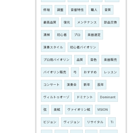
修理
調整
音響特性
職人
音質
最高品質
復元
メンテナンス
部品交換
清掃
初心者
プロ
楽器選定
演奏スタイル
初心者バイオリン
プロ用バイオリン
品質
音色
楽器販売
バイオリン販売
弓
おすすめ
レッスン
コンサート
演奏会
新年
辰年
ヴィルトゥオーゾ
ドミナント
Dominant
弦
楽絃
ヴァイオリン絃
VISION
ビジョン
ヴィジョン
リサイタル
Ti