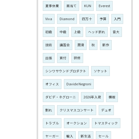
夏季休業
肩当て
KUN
Everest
Viva
Diamond
四万十
予算
入門
初級
中級
上級
ヘッド折れ
音大
技術
講習会
潤滑
秋
新作
出張
買付
研修
シンワサウンドプロダクト
ソケット
オフィス
Davide Negroni
ダビデ・ネグローニ
2026年入荷
横板
割れ
クリスマスコンサート
デュオ
トラブル
オークション
トマスティック
ヤーガー
輸入
新生活
セール