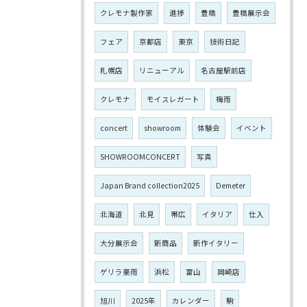
クレモナ製作家
進捗
豊橋
豊橋展示会
フェア
京都店
東京
技術日記
札幌店
リニューアル
名古屋駅前店
クレモナ
モイスレガート
梅雨
concert
showroom
体験会
イベント
SHOWROOMCONCERT
写真
Japan Brand collection2025
Demeter
北海道
北見
帯広
イタリア
仕入
大分展示会
新商品
新作イタリー
ゲリラ豪雨
浜松
富山
岡崎店
旭川
2025年
カレンダー
駒