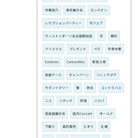
作業紹介
東京展示会
エンドピン
レセプションパーティー
弓フェア
ヴィルトゥオーゾ名古屋駅前店
冬
無料
クリスマス
プレゼント
ペグ
冬季休業
Eastman
CarbonMac
新色入荷
楽器ケース
キャンペーン
フレンチボウ
モダンイタリー
筆
刷毛
コントラバス
ニス
リタッチ
修復
ニカワ
弦楽器展示会
店内Concert
オールド
下取り
委託販売
ビオラ
札幌