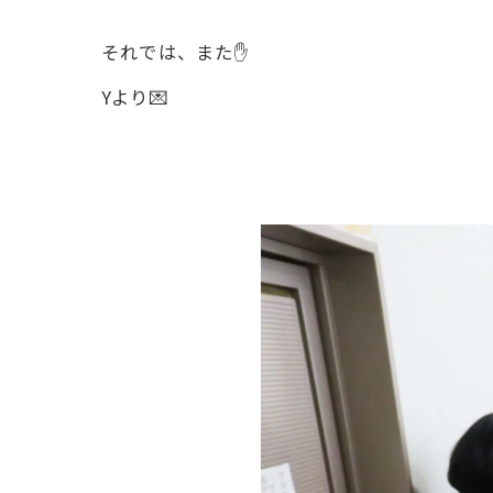
それでは、また✋
Yより💌