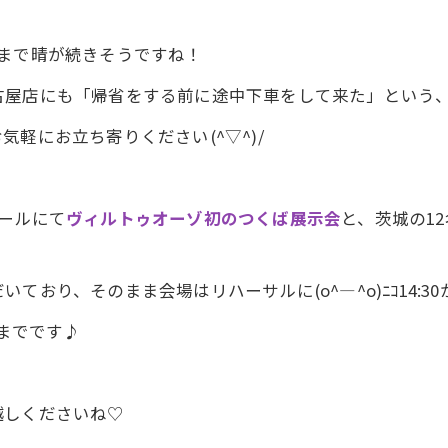
後まで晴が続きそうですね！
古屋店にも「帰省をする前に途中下車をして来た」という
軽にお立ち寄りください(^▽^)/
ールにて
ヴィルトゥオーゾ初のつくば展示会
と、茨城の1
おり、そのまま会場はリハーサルに(o^―^o)ﾆｺ14:3
0までです♪
越しくださいね♡