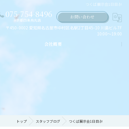
つくば展示会1日目🎻
075-754-8496
お問い合わせ
京都四条烏丸店
〒450-0002 愛知県名古屋市中村区名駅2丁目45-10 川島ビル7F
10:00～19:00
会社概要
ちの願い
トップ
スタッフブログ
つくば展示会1日目🎻