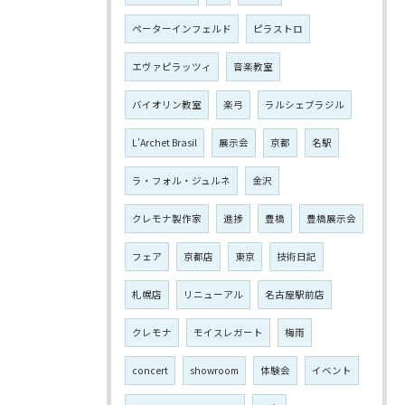
ペーターインフェルド
ピラストロ
エヴァピラッツィ
音楽教室
バイオリン教室
楽弓
ラルシェブラジル
L'Archet Brasil
展示会
京都
名駅
ラ・フォル・ジュルネ
金沢
クレモナ製作家
進捗
豊橋
豊橋展示会
フェア
京都店
東京
技術日記
札幌店
リニューアル
名古屋駅前店
クレモナ
モイスレガート
梅雨
concert
showroom
体験会
イベント