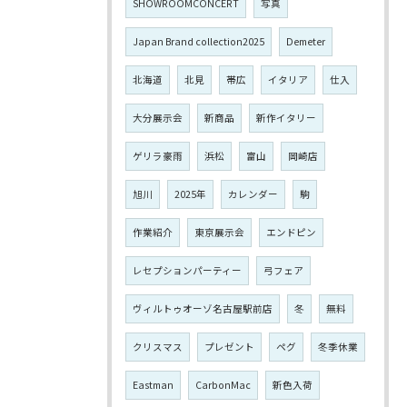
SHOWROOMCONCERT
写真
Japan Brand collection2025
Demeter
北海道
北見
帯広
イタリア
仕入
大分展示会
新商品
新作イタリー
ゲリラ豪雨
浜松
富山
岡崎店
旭川
2025年
カレンダー
駒
作業紹介
東京展示会
エンドピン
レセプションパーティー
弓フェア
ヴィルトゥオーゾ名古屋駅前店
冬
無料
クリスマス
プレゼント
ペグ
冬季休業
Eastman
CarbonMac
新色入荷