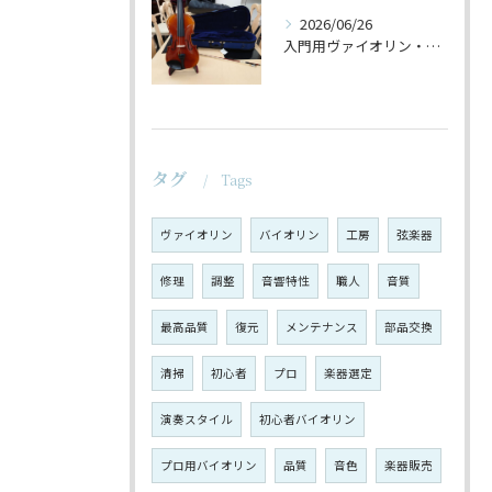
2026/06/26
入門用ヴァイオリン・セットの仕上げ♪
タグ
Tags
ヴァイオリン
バイオリン
工房
弦楽器
修理
調整
音響特性
職人
音質
最高品質
復元
メンテナンス
部品交換
清掃
初心者
プロ
楽器選定
演奏スタイル
初心者バイオリン
プロ用バイオリン
品質
音色
楽器販売