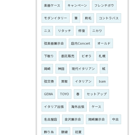
楽器ケース
キャンペーン
フレンチボウ
モダンイタリー
筆
刷毛
コントラバス
ニス
リタッチ
修復
ニカワ
弦楽器展示会
店内Concert
オールド
下取り
委託販売
ビオラ
札幌
岡崎
神田
現代イタリアン
絃
弦交換
買取
イタリアン
bam
GEWA
TOYO
春
セットアップ
イタリア出張
海外出張
ケース
名古屋店
金沢展示会
岡崎展示会
中古
飾り糸
銀線
初夏