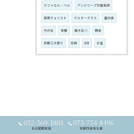
ラファエル・ベル
アントワープ交響楽団
首席チェリスト
マスタークラス
室内楽
弓の毛
体験
聴き比べ
網走
京都三大祭り
月鉾
8月
お盆
052-569-1801
075-754-8496
名古屋駅前店
京都四条烏丸店