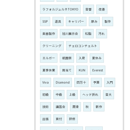
ラフォルジュルネTOKYO
音響
改善
SSP
道具
キャリパー
厚み
製作
楽器製作
旭川展示会
松脂
汚れ
クリーニング
チェロコンチェルト
エルガー
祇園祭
入荷
夏休み
夏季休業
肩当て
KUN
Everest
Viva
Diamond
四万十
予算
入門
初級
中級
上級
ヘッド折れ
音大
技術
講習会
潤滑
秋
新作
出張
買付
研修