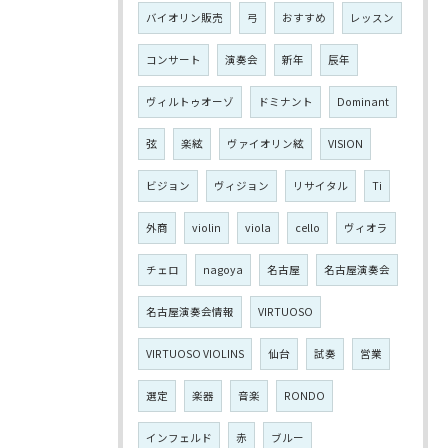
バイオリン販売
弓
おすすめ
レッスン
コンサート
演奏会
新年
辰年
ヴィルトゥオーゾ
ドミナント
Dominant
弦
楽絃
ヴァイオリン絃
VISION
ビジョン
ヴィジョン
リサイタル
Ti
外商
violin
viola
cello
ヴィオラ
チェロ
nagoya
名古屋
名古屋演奏会
名古屋演奏会情報
VIRTUOSO
VIRTUOSO VIOLINS
仙台
試奏
営業
選定
楽器
音楽
RONDO
インフェルド
赤
ブルー