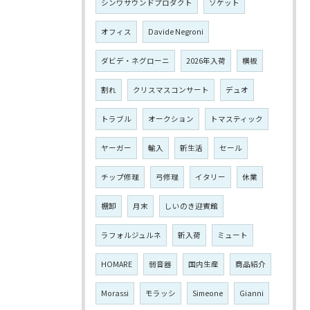
シンワサウンドプロダクト
ソケット
オフィス
Davide Negroni
ダビデ・ネグローニ
2026年入荷
横板
割れ
クリスマスコンサート
デュオ
トラブル
オークション
トマスティック
ヤーガー
輸入
新生活
セール
チップ修理
弓修理
イタリー
休業
棚卸
月末
しいのき迎賓館
ラフォルジュルネ
新入荷
ミュート
HOMARE
弱音器
国内生産
商品紹介
Morassi
モラッシ
Simeone
Gianni