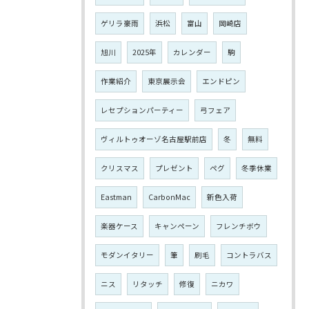
ゲリラ豪雨
浜松
富山
岡崎店
旭川
2025年
カレンダー
駒
作業紹介
東京展示会
エンドピン
レセプションパーティー
弓フェア
ヴィルトゥオーゾ名古屋駅前店
冬
無料
クリスマス
プレゼント
ペグ
冬季休業
Eastman
CarbonMac
新色入荷
楽器ケース
キャンペーン
フレンチボウ
モダンイタリー
筆
刷毛
コントラバス
ニス
リタッチ
修復
ニカワ