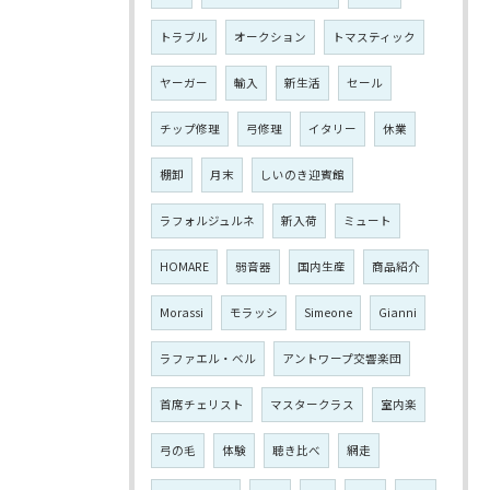
トラブル
オークション
トマスティック
ヤーガー
輸入
新生活
セール
チップ修理
弓修理
イタリー
休業
棚卸
月末
しいのき迎賓館
ラフォルジュルネ
新入荷
ミュート
HOMARE
弱音器
国内生産
商品紹介
Morassi
モラッシ
Simeone
Gianni
ラファエル・ベル
アントワープ交響楽団
首席チェリスト
マスタークラス
室内楽
弓の毛
体験
聴き比べ
網走