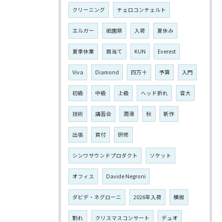
クリーニング
チェロコンチェルト
エルガー
祇園祭
入荷
夏休み
夏季休業
肩当て
KUN
Everest
Viva
Diamond
四万十
予算
入門
初級
中級
上級
ヘッド折れ
音大
技術
講習会
潤滑
秋
新作
出張
買付
研修
シンワサウンドプロダクト
ソケット
オフィス
Davide Negroni
ダビデ・ネグローニ
2026年入荷
横板
割れ
クリスマスコンサート
デュオ