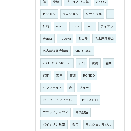
弦
楽絃
ヴァイオリン絃
VISION
ビジョン
ヴィジョン
リサイタル
Ti
外商
violin
viola
cello
ヴィオラ
チェロ
nagoya
名古屋
名古屋演奏会
名古屋演奏会情報
VIRTUOSO
VIRTUOSO VIOLINS
仙台
試奏
営業
選定
楽器
音楽
RONDO
インフェルド
赤
ブルー
ペーターインフェルド
ピラストロ
エヴァピラッツィ
音楽教室
バイオリン教室
楽弓
ラルシェブラジル