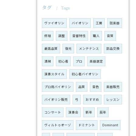
タグ
Tags
ヴァイオリン
バイオリン
工房
弦楽器
修理
調整
音響特性
職人
音質
最高品質
復元
メンテナンス
部品交換
清掃
初心者
プロ
楽器選定
演奏スタイル
初心者バイオリン
プロ用バイオリン
品質
音色
楽器販売
バイオリン販売
弓
おすすめ
レッスン
コンサート
演奏会
新年
辰年
ヴィルトゥオーゾ
ドミナント
Dominant