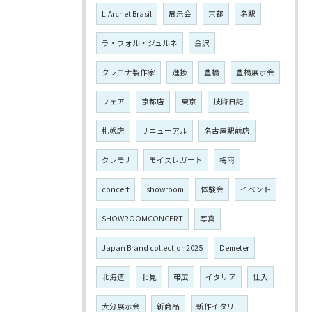
L'Archet Brasil
展示会
京都
名駅
ラ・フォル・ジュルネ
金沢
クレモナ製作家
進捗
豊橋
豊橋展示会
フェア
京都店
東京
技術日記
札幌店
リニューアル
名古屋駅前店
クレモナ
モイスレガート
梅雨
concert
showroom
体験会
イベント
SHOWROOMCONCERT
写真
Japan Brand collection2025
Demeter
北海道
北見
帯広
イタリア
仕入
大分展示会
新商品
新作イタリー