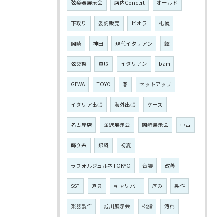
弦楽器展示会
店内Concert
オールド
下取り
委託販売
ビオラ
札幌
岡崎
神田
現代イタリアン
絃
弦交換
買取
イタリアン
bam
GEWA
TOYO
春
セットアップ
イタリア出張
海外出張
ケース
名古屋店
金沢展示会
岡崎展示会
中古
飾り糸
銀線
初夏
ラフォルジュルネTOKYO
音響
改善
SSP
道具
キャリパー
厚み
製作
楽器製作
旭川展示会
松脂
汚れ