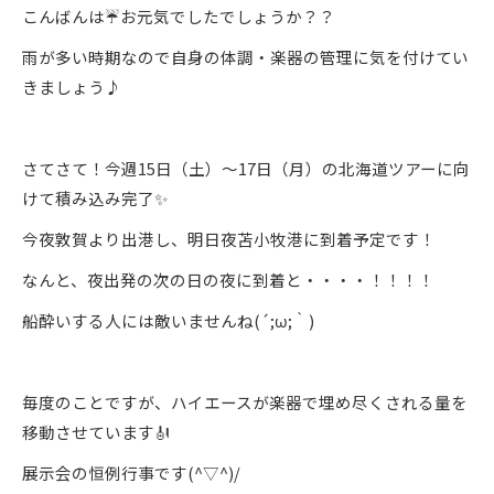
こんばんは☔お元気でしたでしょうか？？
雨が多い時期なので自身の体調・楽器の管理に気を付けてい
きましょう♪
さてさて！今週15日（土）～17日（月）の北海道ツアーに向
けて積み込み完了✨
今夜敦賀より出港し、明日夜苫小牧港に到着予定です！
なんと、夜出発の次の日の夜に到着と・・・・！！！！
船酔いする人には敵いませんね(´;ω;｀)
毎度のことですが、ハイエースが楽器で埋め尽くされる量を
移動させています🎻
展示会の恒例行事です(^▽^)/