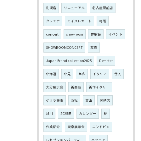
札幌店
リニューアル
名古屋駅前店
クレモナ
モイスレガート
梅雨
concert
showroom
体験会
イベント
SHOWROOMCONCERT
写真
Japan Brand collection2025
Demeter
北海道
北見
帯広
イタリア
仕入
大分展示会
新商品
新作イタリー
ゲリラ豪雨
浜松
富山
岡崎店
旭川
2025年
カレンダー
駒
作業紹介
東京展示会
エンドピン
レセプションパーティー
弓フェア