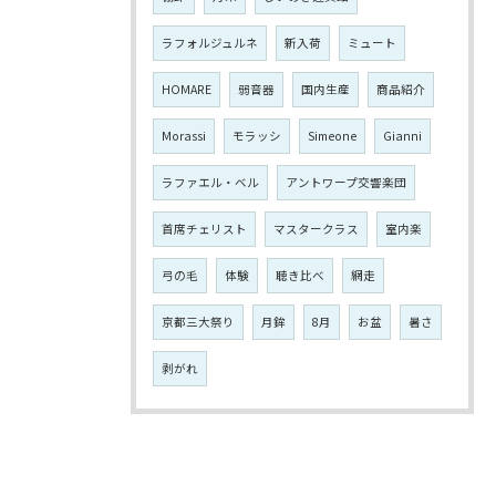
ラフォルジュルネ
新入荷
ミュート
HOMARE
弱音器
国内生産
商品紹介
Morassi
モラッシ
Simeone
Gianni
ラファエル・ベル
アントワープ交響楽団
首席チェリスト
マスタークラス
室内楽
弓の毛
体験
聴き比べ
網走
京都三大祭り
月鉾
8月
お盆
暑さ
剥がれ