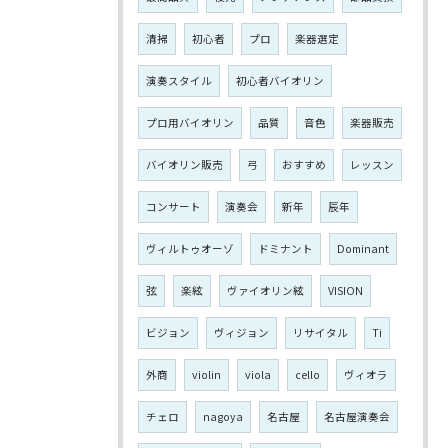
清掃
初心者
プロ
楽器選定
演奏スタイル
初心者バイオリン
プロ用バイオリン
品質
音色
楽器販売
バイオリン販売
弓
おすすめ
レッスン
コンサート
演奏会
新年
辰年
ヴィルトゥオーゾ
ドミナント
Dominant
弦
楽絃
ヴァイオリン絃
VISION
ビジョン
ヴィジョン
リサイタル
Ti
外商
violin
viola
cello
ヴィオラ
チェロ
nagoya
名古屋
名古屋演奏会