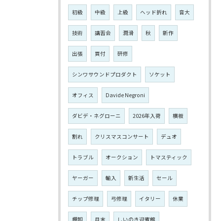
初級
中級
上級
ヘッド折れ
音大
技術
講習会
潤滑
秋
新作
出張
買付
研修
シンワサウンドプロダクト
ソケット
オフィス
Davide Negroni
ダビデ・ネグローニ
2026年入荷
横板
割れ
クリスマスコンサート
デュオ
トラブル
オークション
トマスティック
ヤーガー
輸入
新生活
セール
チップ修理
弓修理
イタリー
休業
棚卸
月末
しいのき迎賓館