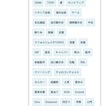
GEWA
TOYO
春
セットアップ
イタリア出張
海外出張
ケース
名古屋店
金沢展示会
岡崎展示会
中古
飾り糸
銀線
初夏
ラフォルジュルネTOKYO
音響
改善
SSP
道具
キャリパー
厚み
製作
楽器製作
旭川展示会
松脂
汚れ
クリーニング
チェロコンチェルト
エルガー
祇園祭
入荷
夏休み
夏季休業
肩当て
KUN
Everest
Viva
Diamond
四万十
予算
入門