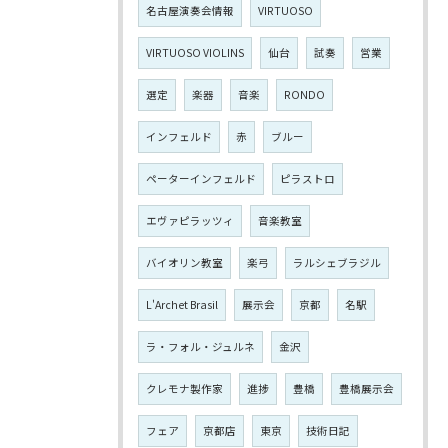
名古屋演奏会情報
VIRTUOSO
VIRTUOSO VIOLINS
仙台
試奏
営業
選定
楽器
音楽
RONDO
インフェルド
赤
ブルー
ペーターインフェルド
ピラストロ
エヴァピラッツィ
音楽教室
バイオリン教室
楽弓
ラルシェブラジル
L'Archet Brasil
展示会
京都
名駅
ラ・フォル・ジュルネ
金沢
クレモナ製作家
進捗
豊橋
豊橋展示会
フェア
京都店
東京
技術日記