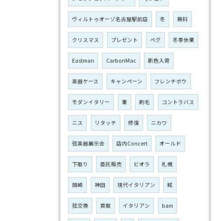
ヴィルトゥオーゾ名古屋駅前店
冬
無料
クリスマス
プレゼント
ペグ
冬季休業
Eastman
CarbonMac
新色入荷
楽器ケース
キャンペーン
フレンチボウ
モダンイタリー
筆
刷毛
コントラバス
ニス
リタッチ
修復
ニカワ
弦楽器展示会
店内Concert
オールド
下取り
委託販売
ビオラ
札幌
岡崎
神田
現代イタリアン
絃
弦交換
買取
イタリアン
bam