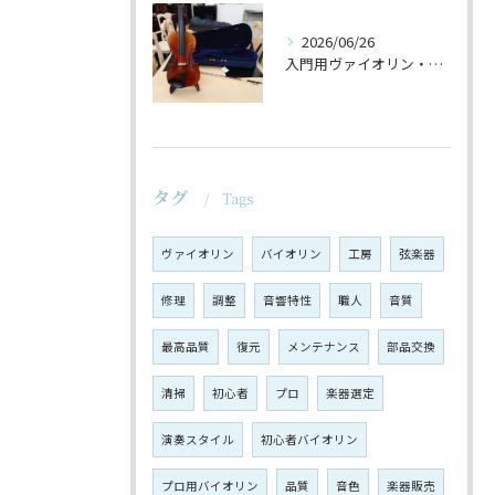
2026/06/26
入門用ヴァイオリン・セットの仕上げ♪
タグ
Tags
ヴァイオリン
バイオリン
工房
弦楽器
修理
調整
音響特性
職人
音質
最高品質
復元
メンテナンス
部品交換
清掃
初心者
プロ
楽器選定
演奏スタイル
初心者バイオリン
プロ用バイオリン
品質
音色
楽器販売