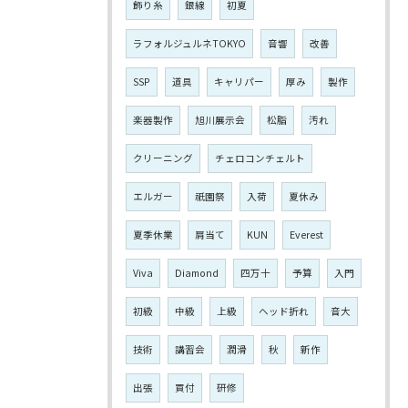
飾り糸
銀線
初夏
ラフォルジュルネTOKYO
音響
改善
SSP
道具
キャリパー
厚み
製作
楽器製作
旭川展示会
松脂
汚れ
クリーニング
チェロコンチェルト
エルガー
祇園祭
入荷
夏休み
夏季休業
肩当て
KUN
Everest
Viva
Diamond
四万十
予算
入門
初級
中級
上級
ヘッド折れ
音大
技術
講習会
潤滑
秋
新作
出張
買付
研修