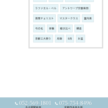
ラファエル・ベル
アントワープ交響楽団
首席チェリスト
マスタークラス
室内楽
弓の毛
体験
聴き比べ
網走
京都三大祭り
月鉾
8月
お盆
052-569-1801
075-754-8496
名古屋駅前店
京都四条烏丸店