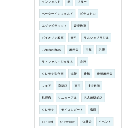
インフェルド
赤
ブルー
ペーターインフェルド
ピラストロ
エヴァピラッツィ
音楽教室
バイオリン教室
楽弓
ラルシェブラジル
L'Archet Brasil
展示会
京都
名駅
ラ・フォル・ジュルネ
金沢
クレモナ製作家
進捗
豊橋
豊橋展示会
フェア
京都店
東京
技術日記
札幌店
リニューアル
名古屋駅前店
クレモナ
モイスレガート
梅雨
concert
showroom
体験会
イベント