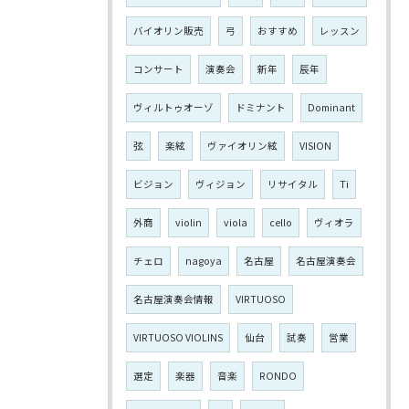
バイオリン販売
弓
おすすめ
レッスン
コンサート
演奏会
新年
辰年
ヴィルトゥオーゾ
ドミナント
Dominant
弦
楽絃
ヴァイオリン絃
VISION
ビジョン
ヴィジョン
リサイタル
Ti
外商
violin
viola
cello
ヴィオラ
チェロ
nagoya
名古屋
名古屋演奏会
名古屋演奏会情報
VIRTUOSO
VIRTUOSO VIOLINS
仙台
試奏
営業
選定
楽器
音楽
RONDO