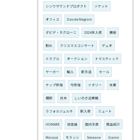
シンワサウンドプロダクト
ソケット
オフィス
Davide Negroni
ダビデ・ネグローニ
2026年入荷
横板
割れ
クリスマスコンサート
デュオ
トラブル
オークション
トマスティック
ヤーガー
輸入
新生活
セール
チップ修理
弓修理
イタリー
休業
棚卸
月末
しいのき迎賓館
ラフォルジュルネ
新入荷
ミュート
HOMARE
弱音器
国内生産
商品紹介
Morassi
モラッシ
Simeone
Gianni