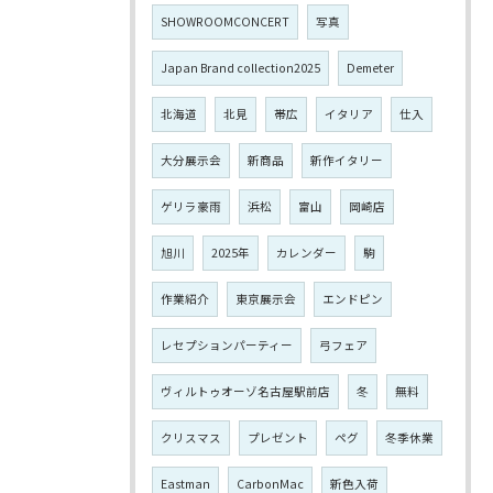
SHOWROOMCONCERT
写真
Japan Brand collection2025
Demeter
北海道
北見
帯広
イタリア
仕入
大分展示会
新商品
新作イタリー
ゲリラ豪雨
浜松
富山
岡崎店
旭川
2025年
カレンダー
駒
作業紹介
東京展示会
エンドピン
レセプションパーティー
弓フェア
ヴィルトゥオーゾ名古屋駅前店
冬
無料
クリスマス
プレゼント
ペグ
冬季休業
Eastman
CarbonMac
新色入荷