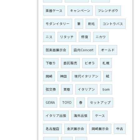
楽器ケース
キャンペーン
フレンチボウ
モダンイタリー
筆
刷毛
コントラバス
ニス
リタッチ
修復
ニカワ
弦楽器展示会
店内Concert
オールド
下取り
委託販売
ビオラ
札幌
岡崎
神田
現代イタリアン
絃
弦交換
買取
イタリアン
bam
GEWA
TOYO
春
セットアップ
イタリア出張
海外出張
ケース
名古屋店
金沢展示会
岡崎展示会
中古