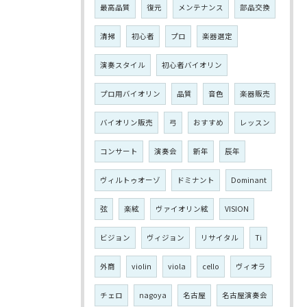
最高品質
復元
メンテナンス
部品交換
清掃
初心者
プロ
楽器選定
演奏スタイル
初心者バイオリン
プロ用バイオリン
品質
音色
楽器販売
バイオリン販売
弓
おすすめ
レッスン
コンサート
演奏会
新年
辰年
ヴィルトゥオーゾ
ドミナント
Dominant
弦
楽絃
ヴァイオリン絃
VISION
ビジョン
ヴィジョン
リサイタル
Ti
外商
violin
viola
cello
ヴィオラ
チェロ
nagoya
名古屋
名古屋演奏会