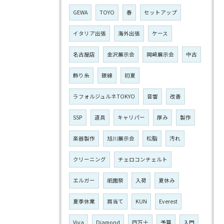
GEWA
TOYO
春
セットアップ
イタリア出張
海外出張
ケース
名古屋店
金沢展示会
岡崎展示会
中古
飾り糸
銀線
初夏
ラフォルジュルネTOKYO
音響
改善
SSP
道具
キャリパー
厚み
製作
楽器製作
旭川展示会
松脂
汚れ
クリーニング
チェロコンチェルト
エルガー
祇園祭
入荷
夏休み
夏季休業
肩当て
KUN
Everest
Viva
Diamond
四万十
予算
入門