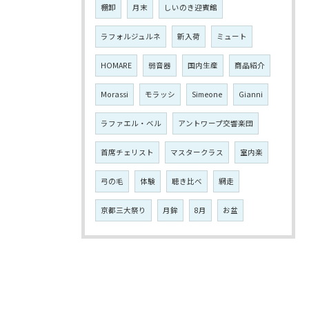
棚卸
月末
しいのき迎賓館
ラフォルジュルネ
新入荷
ミュート
HOMARE
弱音器
国内生産
商品紹介
Morassi
モラッシ
Simeone
Gianni
ラファエル・ベル
アントワープ交響楽団
首席チェリスト
マスタークラス
室内楽
弓の毛
体験
聴き比べ
網走
京都三大祭り
月鉾
8月
お盆