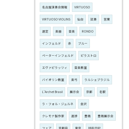
名古屋演奏会情報
VIRTUOSO
VIRTUOSO VIOLINS
仙台
試奏
営業
選定
楽器
音楽
RONDO
インフェルド
赤
ブルー
ペーターインフェルド
ピラストロ
エヴァピラッツィ
音楽教室
バイオリン教室
楽弓
ラルシェブラジル
L'Archet Brasil
展示会
京都
名駅
ラ・フォル・ジュルネ
金沢
クレモナ製作家
進捗
豊橋
豊橋展示会
フェア
京都店
東京
技術日記