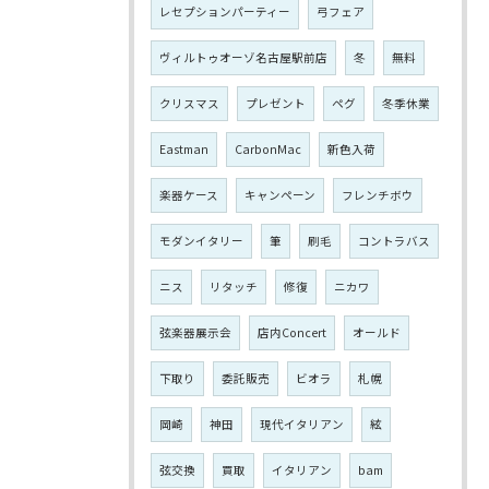
レセプションパーティー
弓フェア
ヴィルトゥオーゾ名古屋駅前店
冬
無料
クリスマス
プレゼント
ペグ
冬季休業
Eastman
CarbonMac
新色入荷
楽器ケース
キャンペーン
フレンチボウ
モダンイタリー
筆
刷毛
コントラバス
ニス
リタッチ
修復
ニカワ
弦楽器展示会
店内Concert
オールド
下取り
委託販売
ビオラ
札幌
岡崎
神田
現代イタリアン
絃
弦交換
買取
イタリアン
bam