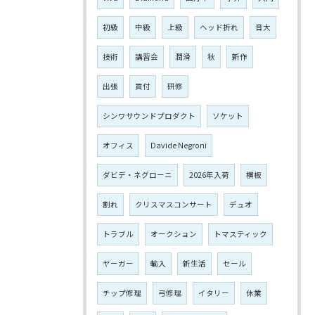
初級
中級
上級
ヘッド折れ
音大
技術
講習会
潤滑
秋
新作
出張
買付
研修
シンワサウンドプロダクト
ソケット
オフィス
Davide Negroni
ダビデ・ネグローニ
2026年入荷
横板
割れ
クリスマスコンサート
デュオ
トラブル
オークション
トマスティック
ヤーガー
輸入
新生活
セール
チップ修理
弓修理
イタリー
休業