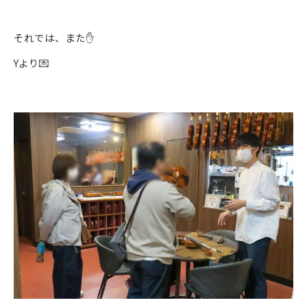
それでは、また✋
Yより💌