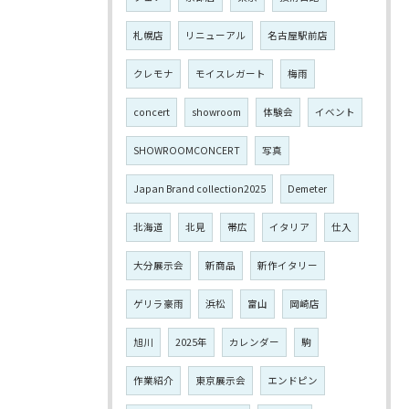
札幌店
リニューアル
名古屋駅前店
クレモナ
モイスレガート
梅雨
concert
showroom
体験会
イベント
SHOWROOMCONCERT
写真
Japan Brand collection2025
Demeter
北海道
北見
帯広
イタリア
仕入
大分展示会
新商品
新作イタリー
ゲリラ豪雨
浜松
富山
岡崎店
旭川
2025年
カレンダー
駒
作業紹介
東京展示会
エンドピン