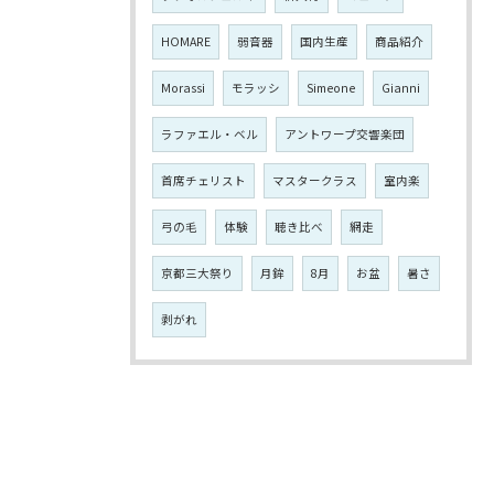
HOMARE
弱音器
国内生産
商品紹介
Morassi
モラッシ
Simeone
Gianni
ラファエル・ベル
アントワープ交響楽団
首席チェリスト
マスタークラス
室内楽
弓の毛
体験
聴き比べ
網走
京都三大祭り
月鉾
8月
お盆
暑さ
剥がれ