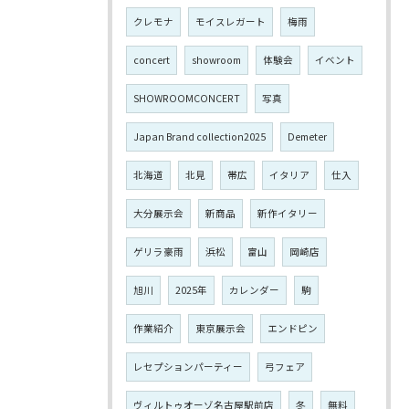
クレモナ
モイスレガート
梅雨
concert
showroom
体験会
イベント
SHOWROOMCONCERT
写真
Japan Brand collection2025
Demeter
北海道
北見
帯広
イタリア
仕入
大分展示会
新商品
新作イタリー
ゲリラ豪雨
浜松
富山
岡崎店
旭川
2025年
カレンダー
駒
作業紹介
東京展示会
エンドピン
レセプションパーティー
弓フェア
ヴィルトゥオーゾ名古屋駅前店
冬
無料