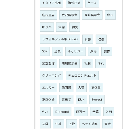
イタリア出張
海外出張
ケース
名古屋店
金沢展示会
岡崎展示会
中古
飾り糸
銀線
初夏
ラフォルジュルネTOKYO
音響
改善
SSP
道具
キャリパー
厚み
製作
楽器製作
旭川展示会
松脂
汚れ
クリーニング
チェロコンチェルト
エルガー
祇園祭
入荷
夏休み
夏季休業
肩当て
KUN
Everest
Viva
Diamond
四万十
予算
入門
初級
中級
上級
ヘッド折れ
音大