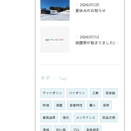
2026/07/25
夏休みのお知らせ
2026/07/12
祇園祭が始まりました(^^♪
タグ
Tags
ヴァイオリン
バイオリン
工房
弦楽器
修理
調整
音響特性
職人
音質
最高品質
復元
メンテナンス
部品交換
清掃
初心者
プロ
楽器選定