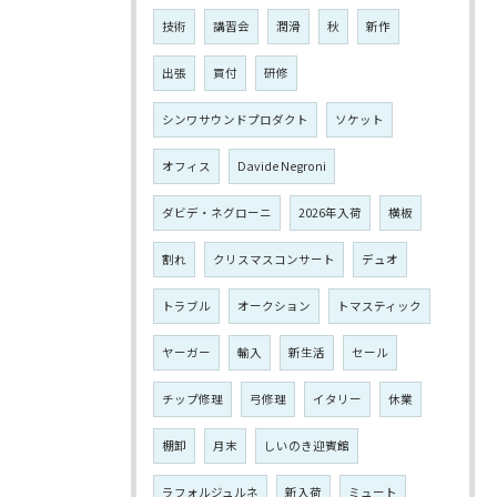
技術
講習会
潤滑
秋
新作
出張
買付
研修
シンワサウンドプロダクト
ソケット
オフィス
Davide Negroni
ダビデ・ネグローニ
2026年入荷
横板
割れ
クリスマスコンサート
デュオ
トラブル
オークション
トマスティック
ヤーガー
輸入
新生活
セール
チップ修理
弓修理
イタリー
休業
棚卸
月末
しいのき迎賓館
ラフォルジュルネ
新入荷
ミュート