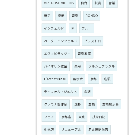
VIRTUOSO VIOLINS
仙台
試奏
営業
選定
楽器
音楽
RONDO
インフェルド
赤
ブルー
ペーターインフェルド
ピラストロ
エヴァピラッツィ
音楽教室
バイオリン教室
楽弓
ラルシェブラジル
L'Archet Brasil
展示会
京都
名駅
ラ・フォル・ジュルネ
金沢
クレモナ製作家
進捗
豊橋
豊橋展示会
フェア
京都店
東京
技術日記
札幌店
リニューアル
名古屋駅前店