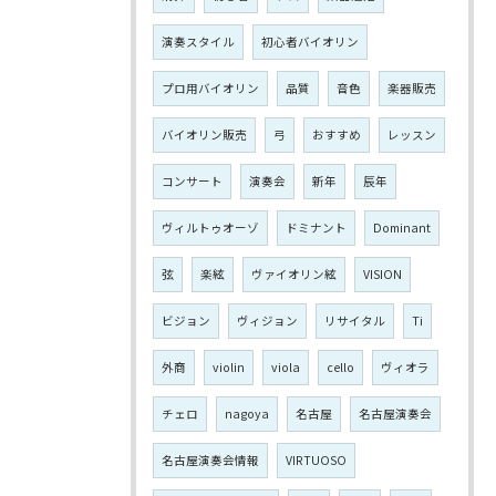
演奏スタイル
初心者バイオリン
プロ用バイオリン
品質
音色
楽器販売
バイオリン販売
弓
おすすめ
レッスン
コンサート
演奏会
新年
辰年
ヴィルトゥオーゾ
ドミナント
Dominant
弦
楽絃
ヴァイオリン絃
VISION
ビジョン
ヴィジョン
リサイタル
Ti
外商
violin
viola
cello
ヴィオラ
チェロ
nagoya
名古屋
名古屋演奏会
名古屋演奏会情報
VIRTUOSO