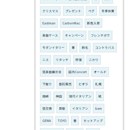
クリスマス
プレゼント
ペグ
冬季休業
Eastman
CarbonMac
新色入荷
楽器ケース
キャンペーン
フレンチボウ
モダンイタリー
筆
刷毛
コントラバス
ニス
リタッチ
修復
ニカワ
弦楽器展示会
店内Concert
オールド
下取り
委託販売
ビオラ
札幌
岡崎
神田
現代イタリアン
絃
弦交換
買取
イタリアン
bam
GEWA
TOYO
春
セットアップ