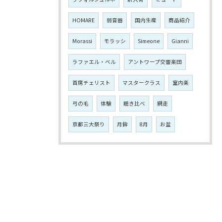
HOMARE
弱音器
国内生産
商品紹介
Morassi
モラッシ
Simeone
Gianni
ラファエル・ベル
アントワープ交響楽団
首席チェリスト
マスタークラス
室内楽
弓の毛
体験
聴き比べ
網走
京都三大祭り
月鉾
8月
お盆