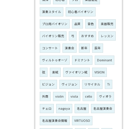
演奏スタイル
初心者バイオリン
プロ用バイオリン
品質
音色
楽器販売
バイオリン販売
弓
おすすめ
レッスン
コンサート
演奏会
新年
辰年
ヴィルトゥオーゾ
ドミナント
Dominant
弦
楽絃
ヴァイオリン絃
VISION
ビジョン
ヴィジョン
リサイタル
Ti
外商
violin
viola
cello
ヴィオラ
チェロ
nagoya
名古屋
名古屋演奏会
名古屋演奏会情報
VIRTUOSO