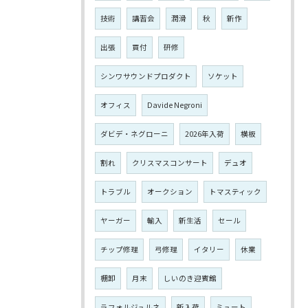
技術
講習会
潤滑
秋
新作
出張
買付
研修
シンワサウンドプロダクト
ソケット
オフィス
Davide Negroni
ダビデ・ネグローニ
2026年入荷
横板
割れ
クリスマスコンサート
デュオ
トラブル
オークション
トマスティック
ヤーガー
輸入
新生活
セール
チップ修理
弓修理
イタリー
休業
棚卸
月末
しいのき迎賓館
ラフォルジュルネ
新入荷
ミュート