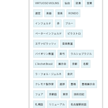
VIRTUOSO VIOLINS
仙台
試奏
営業
選定
楽器
音楽
RONDO
インフェルド
赤
ブルー
ペーターインフェルド
ピラストロ
エヴァピラッツィ
音楽教室
バイオリン教室
楽弓
ラルシェブラジル
L'Archet Brasil
展示会
京都
名駅
ラ・フォル・ジュルネ
金沢
クレモナ製作家
進捗
豊橋
豊橋展示会
フェア
京都店
東京
技術日記
札幌店
リニューアル
名古屋駅前店