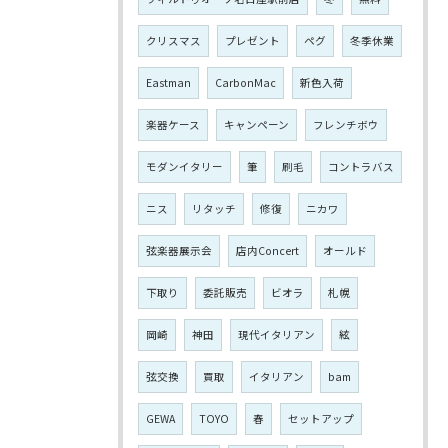
クリスマス
プレゼント
ペグ
冬季休業
Eastman
CarbonMac
新色入荷
楽器ケース
キャンペーン
フレンチボウ
モダンイタリー
筆
刷毛
コントラバス
ニス
リタッチ
修復
ニカワ
弦楽器展示会
店内Concert
オールド
下取り
委託販売
ビオラ
札幌
岡崎
神田
現代イタリアン
絃
弦交換
買取
イタリアン
bam
GEWA
TOYO
春
セットアップ