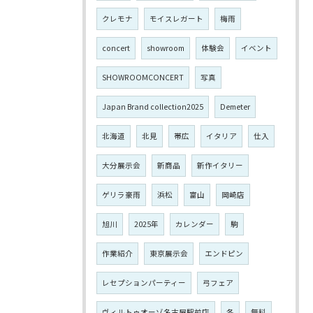
クレモナ
モイスレガート
梅雨
concert
showroom
体験会
イベント
SHOWROOMCONCERT
写真
Japan Brand collection2025
Demeter
北海道
北見
帯広
イタリア
仕入
大分展示会
新商品
新作イタリー
ゲリラ豪雨
浜松
富山
岡崎店
旭川
2025年
カレンダー
駒
作業紹介
東京展示会
エンドピン
レセプションパーティー
弓フェア
ヴィルトゥオーゾ名古屋駅前店
冬
無料