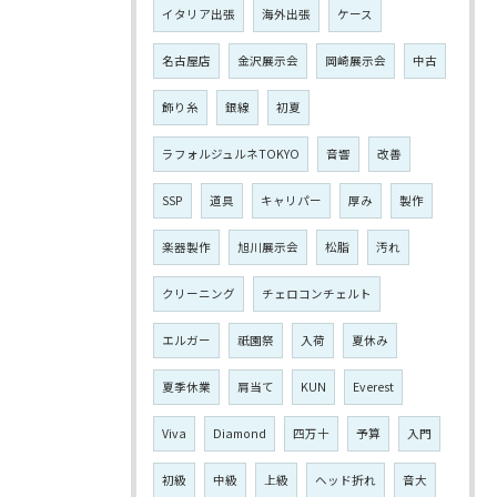
イタリア出張
海外出張
ケース
名古屋店
金沢展示会
岡崎展示会
中古
飾り糸
銀線
初夏
ラフォルジュルネTOKYO
音響
改善
SSP
道具
キャリパー
厚み
製作
楽器製作
旭川展示会
松脂
汚れ
クリーニング
チェロコンチェルト
エルガー
祇園祭
入荷
夏休み
夏季休業
肩当て
KUN
Everest
Viva
Diamond
四万十
予算
入門
初級
中級
上級
ヘッド折れ
音大