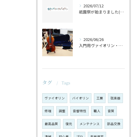
2026/07/12
祇園祭が始まりました(^^♪
2026/06/26
入門用ヴァイオリン・セットの仕上げ♪
タグ
Tags
ヴァイオリン
バイオリン
工房
弦楽器
修理
調整
音響特性
職人
音質
最高品質
復元
メンテナンス
部品交換
清掃
初心者
プロ
楽器選定