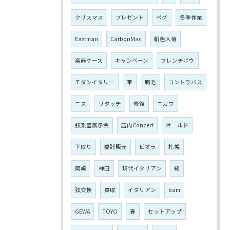
クリスマス
プレゼント
ペグ
冬季休業
Eastman
CarbonMac
新色入荷
楽器ケース
キャンペーン
フレンチボウ
モダンイタリー
筆
刷毛
コントラバス
ニス
リタッチ
修復
ニカワ
弦楽器展示会
店内Concert
オールド
下取り
委託販売
ビオラ
札幌
岡崎
神田
現代イタリアン
絃
弦交換
買取
イタリアン
bam
GEWA
TOYO
春
セットアップ