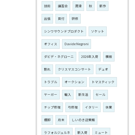
技術
講習会
潤滑
秋
新作
出張
買付
研修
シンワサウンドプロダクト
ソケット
オフィス
Davide Negroni
ダビデ・ネグローニ
2026年入荷
横板
割れ
クリスマスコンサート
デュオ
トラブル
オークション
トマスティック
ヤーガー
輸入
新生活
セール
チップ修理
弓修理
イタリー
休業
棚卸
月末
しいのき迎賓館
ラフォルジュルネ
新入荷
ミュート