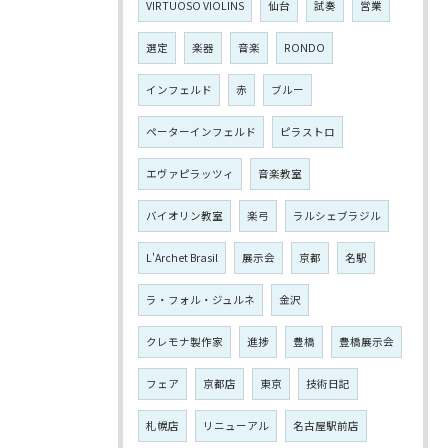
VIRTUOSO VIOLINS
仙台
試奏
営業
選定
楽器
音楽
RONDO
インフェルド
赤
ブルー
ペーターインフェルド
ピラストロ
エヴァピラッツィ
音楽教室
バイオリン教室
楽弓
ラルシェブラジル
L'Archet Brasil
展示会
京都
名駅
ラ・フォル・ジュルネ
金沢
クレモナ製作家
進捗
豊橋
豊橋展示会
フェア
京都店
東京
技術日記
札幌店
リニューアル
名古屋駅前店