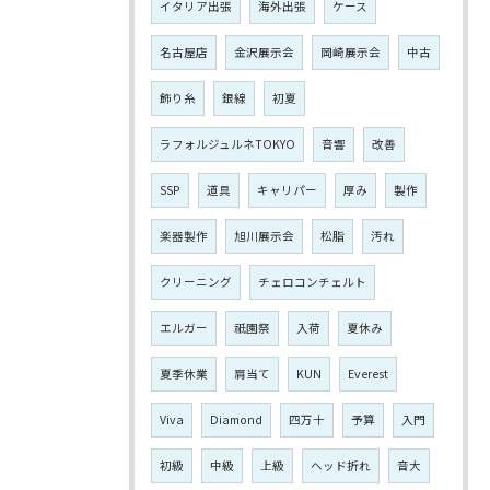
イタリア出張
海外出張
ケース
名古屋店
金沢展示会
岡崎展示会
中古
飾り糸
銀線
初夏
ラフォルジュルネTOKYO
音響
改善
SSP
道具
キャリパー
厚み
製作
楽器製作
旭川展示会
松脂
汚れ
クリーニング
チェロコンチェルト
エルガー
祇園祭
入荷
夏休み
夏季休業
肩当て
KUN
Everest
Viva
Diamond
四万十
予算
入門
初級
中級
上級
ヘッド折れ
音大