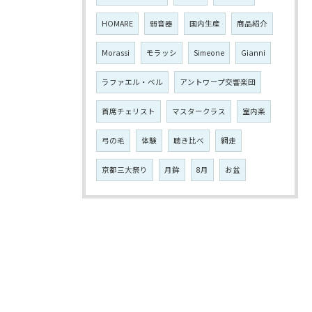
HOMARE
弱音器
国内生産
商品紹介
Morassi
モラッシ
Simeone
Gianni
ラファエル・ベル
アントワープ交響楽団
首席チェリスト
マスタークラス
室内楽
弓の毛
体験
聴き比べ
網走
京都三大祭り
月鉾
8月
お盆