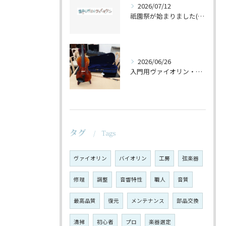
2026/07/12
祇園祭が始まりました(^^♪
2026/06/26
入門用ヴァイオリン・セットの仕上げ♪
タグ
Tags
ヴァイオリン
バイオリン
工房
弦楽器
修理
調整
音響特性
職人
音質
最高品質
復元
メンテナンス
部品交換
清掃
初心者
プロ
楽器選定