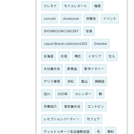
クレモナ
モイスレガート
梅雨
concert
showroom
体験会
イベント
SHOWROOMCONCERT
写真
Japan Brand collection2025
Demeter
北海道
北見
帯広
イタリア
仕入
大分展示会
新商品
新作イタリー
ゲリラ豪雨
浜松
富山
岡崎店
旭川
2025年
カレンダー
駒
作業紹介
東京展示会
エンドピン
レセプションパーティー
弓フェア
ヴィルトゥオーゾ名古屋駅前店
冬
無料