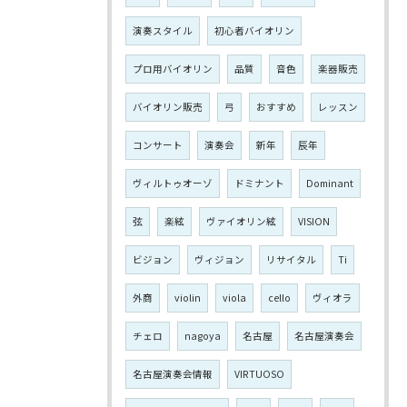
演奏スタイル
初心者バイオリン
プロ用バイオリン
品質
音色
楽器販売
バイオリン販売
弓
おすすめ
レッスン
コンサート
演奏会
新年
辰年
ヴィルトゥオーゾ
ドミナント
Dominant
弦
楽絃
ヴァイオリン絃
VISION
ビジョン
ヴィジョン
リサイタル
Ti
外商
violin
viola
cello
ヴィオラ
チェロ
nagoya
名古屋
名古屋演奏会
名古屋演奏会情報
VIRTUOSO