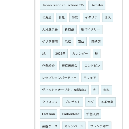
Japan Brand collection2025
Demeter
北海道
北見
帯広
イタリア
仕入
大分展示会
新商品
新作イタリー
ゲリラ豪雨
浜松
富山
岡崎店
旭川
2025年
カレンダー
駒
作業紹介
東京展示会
エンドピン
レセプションパーティー
弓フェア
ヴィルトゥオーゾ名古屋駅前店
冬
無料
クリスマス
プレゼント
ペグ
冬季休業
Eastman
CarbonMac
新色入荷
楽器ケース
キャンペーン
フレンチボウ