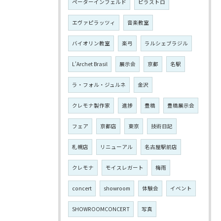
ペーターインフェルド
ピラストロ
エヴァピラッツィ
音楽教室
バイオリン教室
楽弓
ラルシェブラジル
L'Archet Brasil
展示会
京都
名駅
ラ・フォル・ジュルネ
金沢
クレモナ製作家
進捗
豊橋
豊橋展示会
フェア
京都店
東京
技術日記
札幌店
リニューアル
名古屋駅前店
クレモナ
モイスレガート
梅雨
concert
showroom
体験会
イベント
SHOWROOMCONCERT
写真