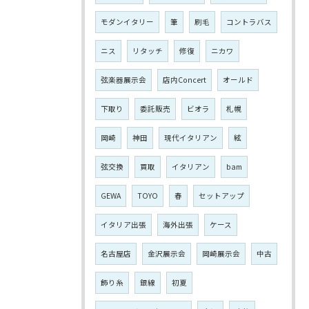
モダンイタリー
筆
刷毛
コントラバス
ニス
リタッチ
修復
ニカワ
弦楽器展示会
店内Concert
オールド
下取り
委託販売
ビオラ
札幌
岡崎
神田
現代イタリアン
絃
弦交換
買取
イタリアン
bam
GEWA
TOYO
春
セットアップ
イタリア出張
海外出張
ケース
名古屋店
金沢展示会
岡崎展示会
中古
飾り糸
銀線
初夏