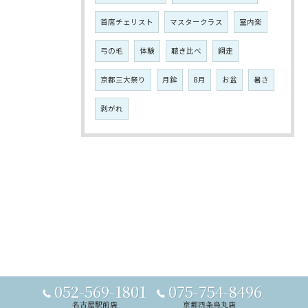
首席チェリスト
マスタークラス
室内楽
弓の毛
体験
聴き比べ
網走
京都三大祭り
月鉾
8月
お盆
暑さ
剥がれ
052-569-1801
075-754-8496
名古屋駅前店
京都四条烏丸店