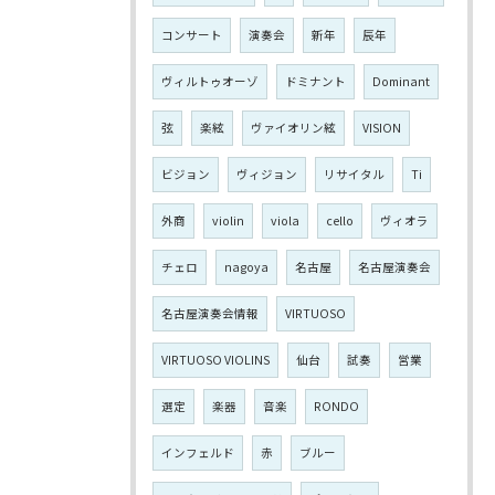
コンサート
演奏会
新年
辰年
ヴィルトゥオーゾ
ドミナント
Dominant
弦
楽絃
ヴァイオリン絃
VISION
ビジョン
ヴィジョン
リサイタル
Ti
外商
violin
viola
cello
ヴィオラ
チェロ
nagoya
名古屋
名古屋演奏会
名古屋演奏会情報
VIRTUOSO
VIRTUOSO VIOLINS
仙台
試奏
営業
選定
楽器
音楽
RONDO
インフェルド
赤
ブルー