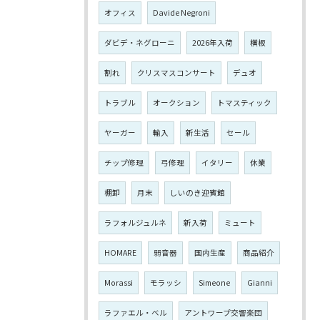
オフィス
Davide Negroni
ダビデ・ネグローニ
2026年入荷
横板
割れ
クリスマスコンサート
デュオ
トラブル
オークション
トマスティック
ヤーガー
輸入
新生活
セール
チップ修理
弓修理
イタリー
休業
棚卸
月末
しいのき迎賓館
ラフォルジュルネ
新入荷
ミュート
HOMARE
弱音器
国内生産
商品紹介
Morassi
モラッシ
Simeone
Gianni
ラファエル・ベル
アントワープ交響楽団