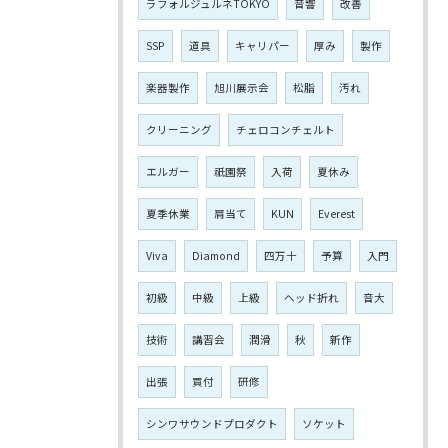
ラフォルジュルネTOKYO
音響
改善
SSP
道具
キャリパー
厚み
製作
楽器製作
旭川展示会
松脂
汚れ
クリーニング
チェロコンチェルト
エルガー
祇園祭
入荷
夏休み
夏季休業
肩当て
KUN
Everest
Viva
Diamond
四万十
予算
入門
初級
中級
上級
ヘッド折れ
音大
技術
講習会
潤滑
秋
新作
出張
買付
研修
シンワサウンドプロダクト
ソケット