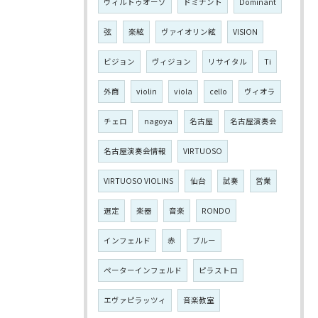
ヴィルトゥオーゾ
ドミナント
Dominant
弦
楽絃
ヴァイオリン絃
VISION
ビジョン
ヴィジョン
リサイタル
Ti
外商
violin
viola
cello
ヴィオラ
チェロ
nagoya
名古屋
名古屋演奏会
名古屋演奏会情報
VIRTUOSO
VIRTUOSO VIOLINS
仙台
試奏
営業
選定
楽器
音楽
RONDO
インフェルド
赤
ブルー
ペーターインフェルド
ピラストロ
エヴァピラッツィ
音楽教室