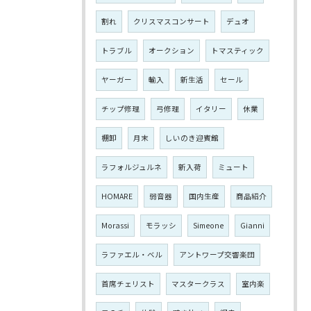
割れ
クリスマスコンサート
デュオ
トラブル
オークション
トマスティック
ヤーガー
輸入
新生活
セール
チップ修理
弓修理
イタリー
休業
棚卸
月末
しいのき迎賓館
ラフォルジュルネ
新入荷
ミュート
HOMARE
弱音器
国内生産
商品紹介
Morassi
モラッシ
Simeone
Gianni
ラファエル・ベル
アントワープ交響楽団
首席チェリスト
マスタークラス
室内楽