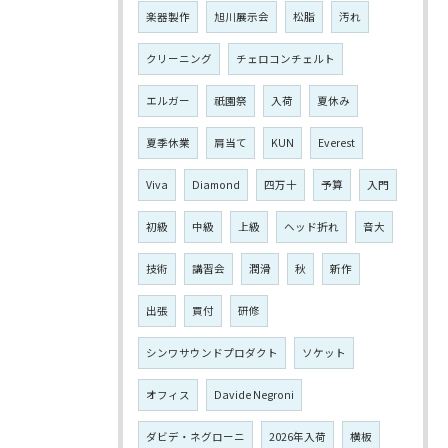
楽器製作
旭川展示会
松脂
汚れ
クリーニング
チェロコンチェルト
エルガー
祇園祭
入荷
夏休み
夏季休業
肩当て
KUN
Everest
Viva
Diamond
四万十
予算
入門
初級
中級
上級
ヘッド折れ
音大
技術
講習会
潤滑
秋
新作
出張
買付
研修
シンワサウンドプロダクト
ソケット
オフィス
Davide Negroni
ダビデ・ネグローニ
2026年入荷
横板