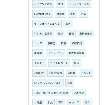
バイオリン教室
楽弓
ラルシェブラジル
L'Archet Brasil
展示会
京都
名駅
ラ・フォル・ジュルネ
金沢
クレモナ製作家
進捗
豊橋
豊橋展示会
フェア
京都店
東京
技術日記
札幌店
リニューアル
名古屋駅前店
クレモナ
モイスレガート
梅雨
concert
showroom
体験会
イベント
SHOWROOMCONCERT
写真
Japan Brand collection2025
Demeter
北海道
北見
帯広
イタリア
仕入