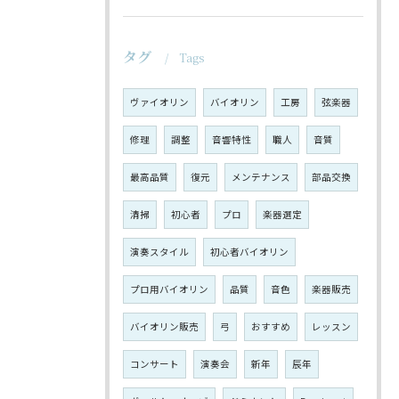
タグ
Tags
ヴァイオリン
バイオリン
工房
弦楽器
修理
調整
音響特性
職人
音質
最高品質
復元
メンテナンス
部品交換
清掃
初心者
プロ
楽器選定
演奏スタイル
初心者バイオリン
プロ用バイオリン
品質
音色
楽器販売
バイオリン販売
弓
おすすめ
レッスン
コンサート
演奏会
新年
辰年