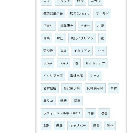
ニス
リタッチ
修復
ニカワ
弦楽器展示会
店内Concert
オールド
下取り
委託販売
ビオラ
札幌
岡崎
神田
現代イタリアン
絃
弦交換
買取
イタリアン
bam
GEWA
TOYO
春
セットアップ
イタリア出張
海外出張
ケース
名古屋店
金沢展示会
岡崎展示会
中古
飾り糸
銀線
初夏
ラフォルジュルネTOKYO
音響
改善
SSP
道具
キャリパー
厚み
製作