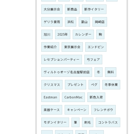
大分展示会
新商品
新作イタリー
ゲリラ豪雨
浜松
富山
岡崎店
旭川
2025年
カレンダー
駒
作業紹介
東京展示会
エンドピン
レセプションパーティー
弓フェア
ヴィルトゥオーゾ名古屋駅前店
冬
無料
クリスマス
プレゼント
ペグ
冬季休業
Eastman
CarbonMac
新色入荷
楽器ケース
キャンペーン
フレンチボウ
モダンイタリー
筆
刷毛
コントラバス