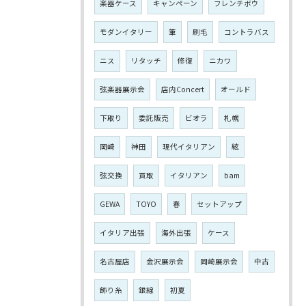
楽器ケース
キャンペーン
フレンチボウ
モダンイタリー
筆
刷毛
コントラバス
ニス
リタッチ
修復
ニカワ
弦楽器展示会
店内Concert
オールド
下取り
委託販売
ビオラ
札幌
岡崎
神田
現代イタリアン
絃
弦交換
買取
イタリアン
bam
GEWA
TOYO
春
セットアップ
イタリア出張
海外出張
ケース
名古屋店
金沢展示会
岡崎展示会
中古
飾り糸
銀線
初夏