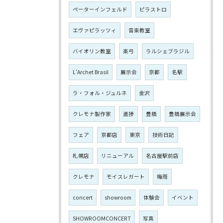
ペーターインフェルド
ピラストロ
エヴァピラッツィ
音楽教室
バイオリン教室
楽弓
ラルシェブラジル
L'Archet Brasil
展示会
京都
名駅
ラ・フォル・ジュルネ
金沢
クレモナ製作家
進捗
豊橋
豊橋展示会
フェア
京都店
東京
技術日記
札幌店
リニューアル
名古屋駅前店
クレモナ
モイスレガート
梅雨
concert
showroom
体験会
イベント
SHOWROOMCONCERT
写真