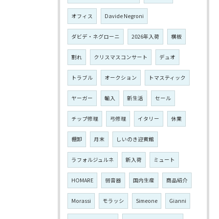
オフィス
Davide Negroni
ダビデ・ネグローニ
2026年入荷
横板
割れ
クリスマスコンサート
デュオ
トラブル
オークション
トマスティック
ヤーガー
輸入
新生活
セール
チップ修理
弓修理
イタリー
休業
棚卸
月末
しいのき迎賓館
ラフォルジュルネ
新入荷
ミュート
HOMARE
弱音器
国内生産
商品紹介
Morassi
モラッシ
Simeone
Gianni