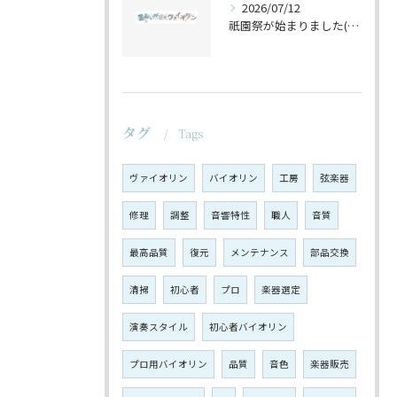
2026/07/12
祇園祭が始まりました(^^♪
タグ
Tags
ヴァイオリン
バイオリン
工房
弦楽器
修理
調整
音響特性
職人
音質
最高品質
復元
メンテナンス
部品交換
清掃
初心者
プロ
楽器選定
演奏スタイル
初心者バイオリン
プロ用バイオリン
品質
音色
楽器販売