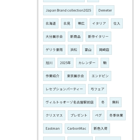
Japan Brand collection2025
Demeter
北海道
北見
帯広
イタリア
仕入
大分展示会
新商品
新作イタリー
ゲリラ豪雨
浜松
富山
岡崎店
旭川
2025年
カレンダー
駒
作業紹介
東京展示会
エンドピン
レセプションパーティー
弓フェア
ヴィルトゥオーゾ名古屋駅前店
冬
無料
クリスマス
プレゼント
ペグ
冬季休業
Eastman
CarbonMac
新色入荷