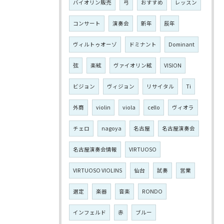
バイオリン販売
弓
おすすめ
レッスン
コンサート
演奏会
新年
辰年
ヴィルトゥオーゾ
ドミナント
Dominant
弦
楽絃
ヴァイオリン絃
VISION
ビジョン
ヴィジョン
リサイタル
Ti
外商
violin
viola
cello
ヴィオラ
チェロ
nagoya
名古屋
名古屋演奏会
名古屋演奏会情報
VIRTUOSO
VIRTUOSO VIOLINS
仙台
試奏
営業
選定
楽器
音楽
RONDO
インフェルド
赤
ブルー