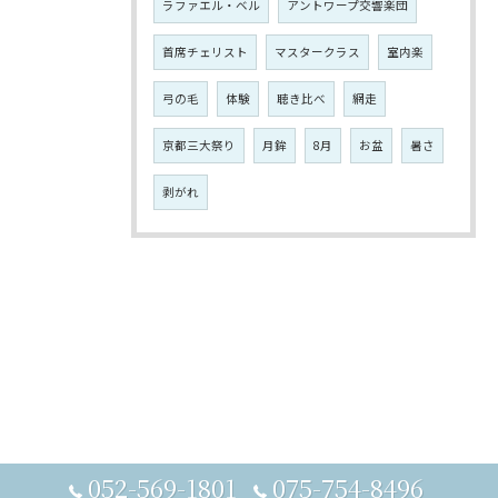
ラファエル・ベル
アントワープ交響楽団
首席チェリスト
マスタークラス
室内楽
弓の毛
体験
聴き比べ
網走
京都三大祭り
月鉾
8月
お盆
暑さ
剥がれ
052-569-1801
075-754-8496