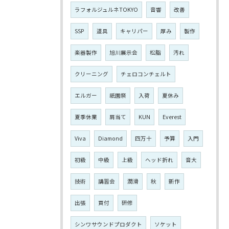
ラフォルジュルネTOKYO
音響
改善
SSP
道具
キャリパー
厚み
製作
楽器製作
旭川展示会
松脂
汚れ
クリーニング
チェロコンチェルト
エルガー
祇園祭
入荷
夏休み
夏季休業
肩当て
KUN
Everest
Viva
Diamond
四万十
予算
入門
初級
中級
上級
ヘッド折れ
音大
技術
講習会
潤滑
秋
新作
出張
買付
研修
シンワサウンドプロダクト
ソケット