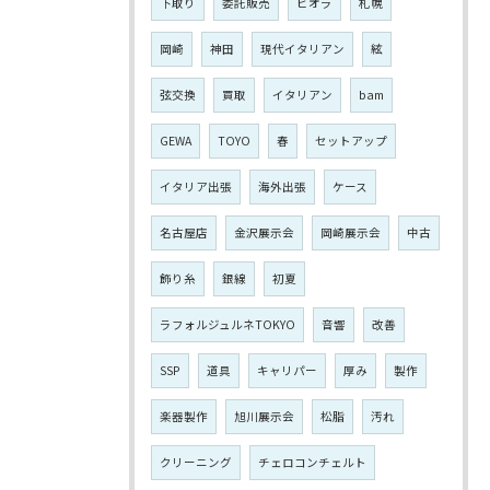
下取り
委託販売
ビオラ
札幌
岡崎
神田
現代イタリアン
絃
弦交換
買取
イタリアン
bam
GEWA
TOYO
春
セットアップ
イタリア出張
海外出張
ケース
名古屋店
金沢展示会
岡崎展示会
中古
飾り糸
銀線
初夏
ラフォルジュルネTOKYO
音響
改善
SSP
道具
キャリパー
厚み
製作
楽器製作
旭川展示会
松脂
汚れ
クリーニング
チェロコンチェルト