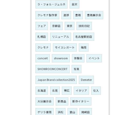
ラ・フォル・ジュルネ
金沢
クレモナ製作家
進捗
豊橋
豊橋展示会
フェア
京都店
東京
技術日記
札幌店
リニューアル
名古屋駅前店
クレモナ
モイスレガート
梅雨
concert
showroom
体験会
イベント
SHOWROOMCONCERT
写真
Japan Brand collection2025
Demeter
北海道
北見
帯広
イタリア
仕入
大分展示会
新商品
新作イタリー
ゲリラ豪雨
浜松
富山
岡崎店