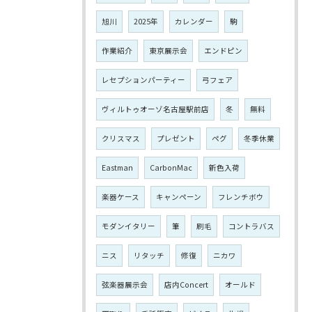
旭川
2025年
カレンダー
駒
作業紹介
東京展示会
エンドピン
レセプションパーティー
弓フェア
ヴィルトゥオーゾ名古屋駅前店
冬
無料
クリスマス
プレゼント
ペグ
冬季休業
Eastman
CarbonMac
新色入荷
楽器ケース
キャンペーン
フレンチボウ
モダンイタリー
筆
刷毛
コントラバス
ニス
リタッチ
修復
ニカワ
弦楽器展示会
店内Concert
オールド