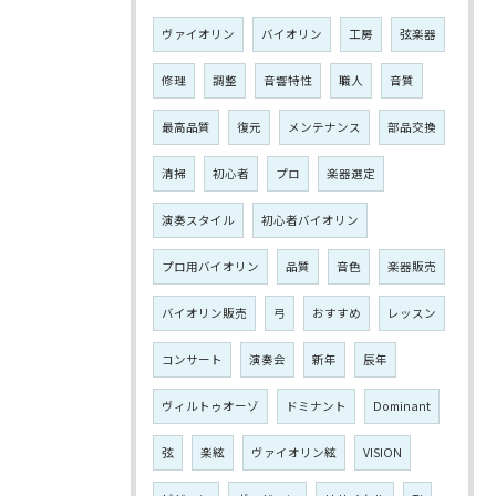
ヴァイオリン
バイオリン
工房
弦楽器
修理
調整
音響特性
職人
音質
最高品質
復元
メンテナンス
部品交換
清掃
初心者
プロ
楽器選定
演奏スタイル
初心者バイオリン
プロ用バイオリン
品質
音色
楽器販売
バイオリン販売
弓
おすすめ
レッスン
コンサート
演奏会
新年
辰年
ヴィルトゥオーゾ
ドミナント
Dominant
弦
楽絃
ヴァイオリン絃
VISION