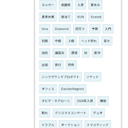
エルガー
祇園祭
入荷
夏休み
夏季休業
肩当て
KUN
Everest
Viva
Diamond
四万十
予算
入門
初級
中級
上級
ヘッド折れ
音大
技術
講習会
潤滑
秋
新作
出張
買付
研修
シンワサウンドプロダクト
ソケット
オフィス
Davide Negroni
ダビデ・ネグローニ
2026年入荷
横板
割れ
クリスマスコンサート
デュオ
トラブル
オークション
トマスティック