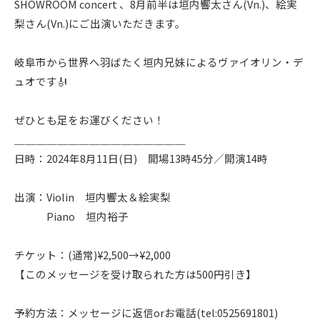
SHOWROOM concert 、8月前半は垣内響太さん(Vn.)、絵実
梨さん(Vn.)にご出演いただきます。
岐阜市から世界へ羽ばたく垣内兄妹によるヴァイオリン・デ
ュオです🎻
ぜひとも足をお運びください！
＿＿＿＿＿＿＿＿＿＿＿＿＿＿＿＿
日時：2024年8月11日(日) 開場13時45分／開演14時
出演：Violin 垣内響太＆絵実梨
Piano 垣内裕子
チケット：(通常)¥2,500→¥2,000
【このメッセージを受け取られた方は500円引き】
予約方法：メッセージに返信orお電話(tel:0525691801)