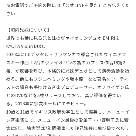
※お電話でご予約の際には「公式LINEを見た」とお伝えくだ
さい
【垣内兄妹について】
世界でも稀に見る兄と妹のヴァイオリンデュオ EMIRI &
KYOTA Violin DUO。
2020年にCDデジタル・サラマンカで録音されたウィニアフ
スキー作曲「2台のヴァイオリンの為のカプリス作品18第2
番」が反響を呼び、本格的に兄妹デュオとして演奏活動を始
める。他にもフジコヘミングや坂本龍一など著名なアーティ
ストの録音も手掛ける音楽プロデューサー、オノセイゲン氏
とのDVDなどを5枚リリースしており、高い評価を得てい
る。2023年に宗次ホールにてデビュー。
10歳と11歳でイギリス政府奨学生として渡英し、メニューイ
ン音楽院にて、メニューイン最後の愛弟子・小野明子氏に響
太は8年、絵実梨は7年間師事した後兄妹共に飛び級でベルリ