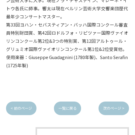
ン芸術大学に入学。現在ノラ・チャステイン、マレーネ・イ
トウ各氏に師事。響太は現在ベルリン芸術大学交響楽団歴代
最年少コンサートマスター。
第33回ヨハン・セバスティアン・バッハ国際コンクール審査
員特別財団賞、第42回ロドルフォ・リピツァー国際ヴァイオ
リンコンクール第2位&3つの特別賞、第12回アルトゥール・
グリュミオ国際ヴァイオリンコンクール第1位&2位受賞他。
使用楽器：Giuseppe Guadagnini (1780年製)、Santo Serafin
(1725年製)
< 前のページ
一覧に戻る
次のページ >