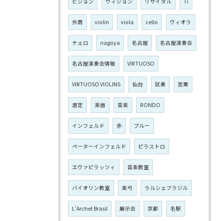
ビジョン
ヴィジョン
リサイタル
Ti
外商
violin
viola
cello
ヴィオラ
チェロ
nagoya
名古屋
名古屋演奏会
名古屋演奏会情報
VIRTUOSO
VIRTUOSO VIOLINS
仙台
試奏
営業
選定
楽器
音楽
RONDO
インフェルド
赤
ブルー
ペーターインフェルド
ピラストロ
エヴァピラッツィ
音楽教室
バイオリン教室
楽弓
ラルシェブラジル
L'Archet Brasil
展示会
京都
名駅