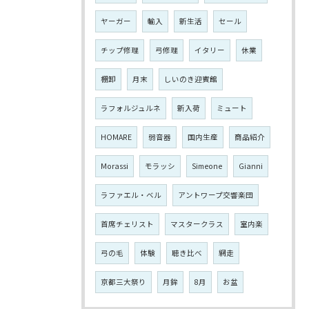
ヤーガー
輸入
新生活
セール
チップ修理
弓修理
イタリー
休業
棚卸
月末
しいのき迎賓館
ラフォルジュルネ
新入荷
ミュート
HOMARE
弱音器
国内生産
商品紹介
Morassi
モラッシ
Simeone
Gianni
ラファエル・ベル
アントワープ交響楽団
首席チェリスト
マスタークラス
室内楽
弓の毛
体験
聴き比べ
網走
京都三大祭り
月鉾
8月
お盆