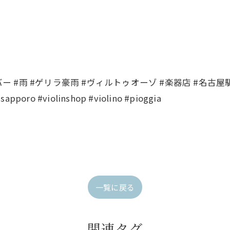
#雨 #ゲリラ豪雨 #ヴィルトゥオーゾ #楽器店 #名古屋駅 #京都 
#sapporo #violinshop #violino #pioggia
一覧に戻る
関連タグ