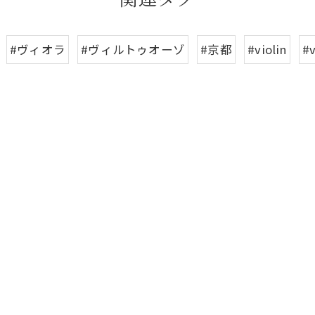
#ヴィオラ
#ヴィルトゥオーゾ
#京都
#violin
#v