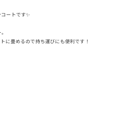
ンコートです✨
ー。
クトに畳めるので持ち運びにも便利です！