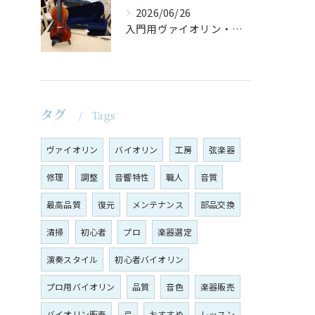
2026/06/26
入門用ヴァイオリン・セットの仕上げ♪
タグ
Tags
ヴァイオリン
バイオリン
工房
弦楽器
修理
調整
音響特性
職人
音質
最高品質
復元
メンテナンス
部品交換
清掃
初心者
プロ
楽器選定
演奏スタイル
初心者バイオリン
プロ用バイオリン
品質
音色
楽器販売
バイオリン販売
弓
おすすめ
レッスン